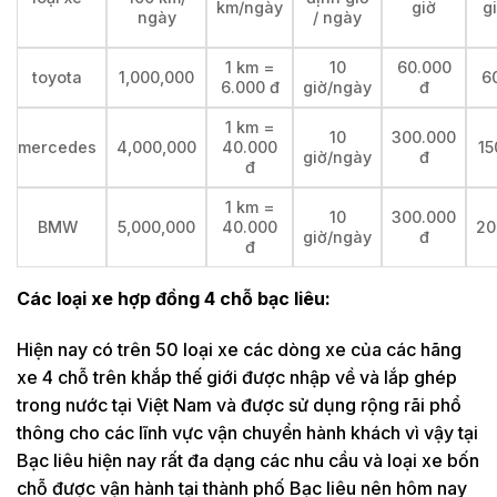
km/ngày
giờ
g
ngày
/ ngày
1 km =
10
60.000
toyota
1,000,000
6
6.000 đ
giờ/ngày
đ
1 km =
10
300.000
mercedes
4,000,000
40.000
15
giờ/ngày
đ
đ
1 km =
10
300.000
BMW
5,000,000
40.000
20
giờ/ngày
đ
đ
Các loại xe hợp đồng 4 chỗ bạc liêu:
Hiện nay có trên 50 loại xe các dòng xe của các hãng
xe 4 chỗ trên khắp thế giới được nhập về và lắp ghép
trong nước tại Việt Nam và được sử dụng rộng rãi phổ
thông cho các lĩnh vực vận chuyển hành khách vì vậy tại
Bạc liêu hiện nay rất đa dạng các nhu cầu và loại xe bốn
chỗ được vận hành tại thành phố Bạc liêu nên hôm nay