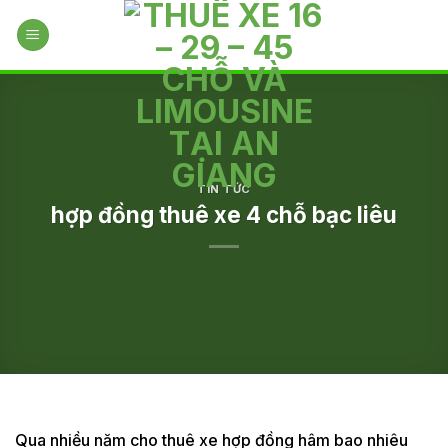
Skip
to
content
TIN TỨC
hợp đồng thuê xe 4 chỗ bạc liêu
Qua nhiều năm cho thuê xe hợp đồng hâm bao nhiêu