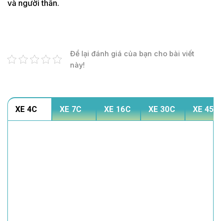
và người thân.
Để lại đánh giá của bạn cho bài viết
này!
XE 4C
XE 7C
XE 16C
XE 30C
XE 45C