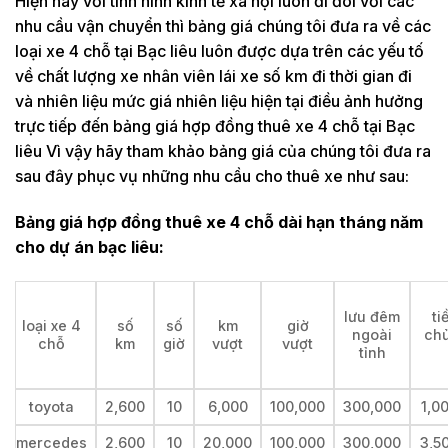
Hiện nay với tình hình kinh tế xã hội luôn đi đôi với các
nhu cầu vận chuyển thì bảng giá chúng tôi đưa ra về các
loại xe 4 chỗ tại Bạc liêu luôn được dựa trên các yếu tố
về chất lượng xe nhân viên lái xe số km đi thời gian đi
và nhiên liệu mức giá nhiên liệu hiện tại điều ảnh hưởng
trực tiếp đến bảng giá hợp đồng thuê xe 4 chỗ tại Bạc
liêu Vì vậy hãy tham khảo bảng giá của chúng tôi đưa ra
sau đây phục vụ những nhu cầu cho thuê xe như sau:
Bảng giá hợp đồng thuê xe 4 chỗ dài hạn tháng năm
cho dự án bạc liêu:
lưu đêm
ti
loại xe 4
số
số
km
giờ
ngoài
chủ
chỗ
km
giờ
vượt
vượt
tỉnh
toyota
2,600
10
6,000
100,000
300,000
1,0
mercedes
2,600
10
20,000
100,000
300,000
3,5