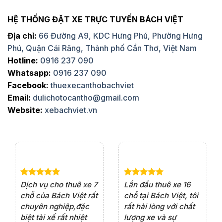
HỆ THỐNG ĐẶT XE TRỰC TUYẾN BÁCH VIỆT
Địa chỉ:
66 Đường A9, KDC Hưng Phú, Phường Hưng
Phú, Quận Cái Răng, Thành phố Cần Thơ, Việt Nam
Hotline:
0916 237 090
Whatsapp:
0916 237 090
Facebook:
thuexecanthobachviet
Email:
dulichotocantho@gmail.com
Website:
xebachviet.vn
e 4
Dịch vụ cho thuê xe 7
Lần đầu thuê xe 16
Xe
rất
chỗ của Bách Việt rất
chỗ tại Bách Việt, tôi
tà
ện
chuyên nghiệp,đặc
rất hài lòng với chất
rấ
iểu
biệt tài xế rất nhiệt
lượng xe và sự
th