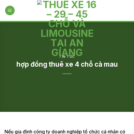
Skip
to
content
TIN TỨC
hợp đồng thuê xe 4 chỗ cà mau
Nếu gia đình công ty doanh nghiệp tổ chức cá nhân có