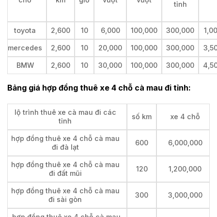
tỉnh
toyota
2,600
10
6,000
100,000
300,000
1,0
mercedes
2,600
10
20,000
100,000
300,000
3,5
BMW
2,600
10
30,000
100,000
300,000
4,5
Bảng giá hợp đồng thuê xe 4 chỗ cà mau đi tỉnh:
lộ trình thuê xe cà mau đi các
số km
xe 4 chỗ
tỉnh
hợp đồng thuê xe 4 chỗ cà mau
600
6,000,000
đi đà lạt
hợp đồng thuê xe 4 chỗ cà mau
120
1,200,000
đi đất mũi
hợp đồng thuê xe 4 chỗ cà mau
300
3,000,000
đi sài gòn
hợp đồng thuê xe 4 chỗ cà mau