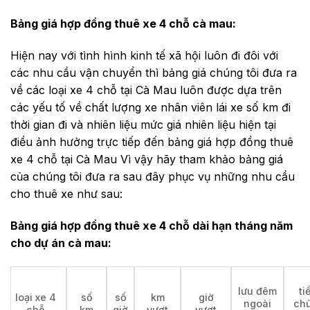
Bảng giá hợp đồng thuê xe 4 chỗ cà mau:
Hiện nay với tình hình kinh tế xã hội luôn đi đôi với
các nhu cầu vận chuyển thì bảng giá chúng tôi đưa ra
về các loại xe 4 chỗ tại Cà Mau luôn được dựa trên
các yếu tố về chất lượng xe nhân viên lái xe số km đi
thời gian đi và nhiên liệu mức giá nhiên liệu hiện tại
điều ảnh hưởng trực tiếp đến bảng giá hợp đồng thuê
xe 4 chỗ tại Cà Mau Vì vậy hãy tham khảo bảng giá
của chúng tôi đưa ra sau đây phục vụ những nhu cầu
cho thuê xe như sau:
Bảng giá hợp đồng thuê xe 4 chỗ dài hạn tháng năm
cho dự án cà mau:
lưu đêm
ti
loại xe 4
số
số
km
giờ
ngoài
chủ
chỗ
km
giờ
vượt
vượt