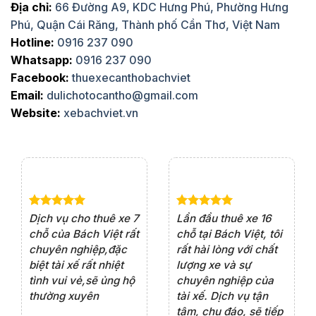
Địa chỉ:
66 Đường A9, KDC Hưng Phú, Phường Hưng
Phú, Quận Cái Răng, Thành phố Cần Thơ, Việt Nam
Hotline:
0916 237 090
Whatsapp:
0916 237 090
Facebook:
thuexecanthobachviet
Email:
dulichotocantho@gmail.com
Website:
xebachviet.vn
e 4
Dịch vụ cho thuê xe 7
Lần đầu thuê xe 16
Xe
rất
chỗ của Bách Việt rất
chỗ tại Bách Việt, tôi
tà
ện
chuyên nghiệp,đặc
rất hài lòng với chất
rấ
iểu
biệt tài xế rất nhiệt
lượng xe và sự
th
ôn
tình vui vẻ,sẽ ủng hộ
chuyên nghiệp của
đá
thường xuyên
tài xế. Dịch vụ tận
th
ng
tâm, chu đáo, sẽ tiếp
ch