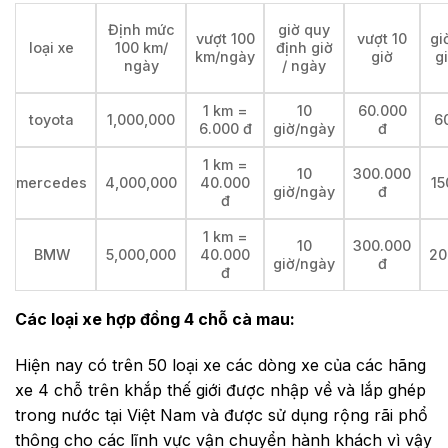
Định mức
giờ quy
vượt 100
vượt 10
gi
loại xe
100 km/
định giờ
km/ngày
giờ
g
ngày
/ ngày
1 km =
10
60.000
toyota
1,000,000
6
6.000 đ
giờ/ngày
đ
1 km =
10
300.000
mercedes
4,000,000
40.000
15
giờ/ngày
đ
đ
1 km =
10
300.000
BMW
5,000,000
40.000
20
giờ/ngày
đ
đ
Các loại xe hợp đồng 4 chỗ cà mau:
Hiện nay có trên 50 loại xe các dòng xe của các hãng
xe 4 chỗ trên khắp thế giới được nhập về và lắp ghép
trong nước tại Việt Nam và được sử dụng rộng rãi phổ
thông cho các lĩnh vực vận chuyển hành khách vì vậy