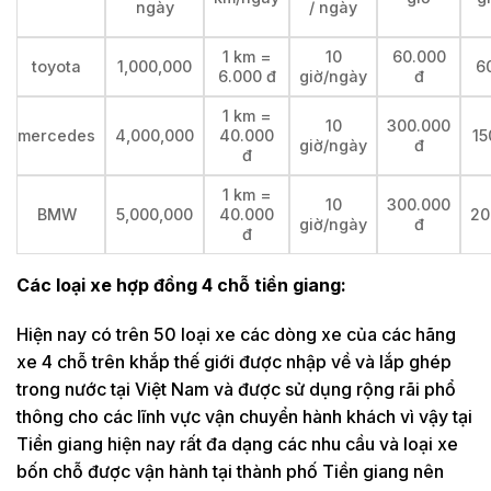
ngày
/ ngày
1 km =
10
60.000
toyota
1,000,000
6
6.000 đ
giờ/ngày
đ
1 km =
10
300.000
mercedes
4,000,000
40.000
15
giờ/ngày
đ
đ
1 km =
10
300.000
BMW
5,000,000
40.000
20
giờ/ngày
đ
đ
Các loại xe hợp đồng 4 chỗ tiền giang:
Hiện nay có trên 50 loại xe các dòng xe của các hãng
xe 4 chỗ trên khắp thế giới được nhập về và lắp ghép
trong nước tại Việt Nam và được sử dụng rộng rãi phổ
thông cho các lĩnh vực vận chuyển hành khách vì vậy tại
Tiền giang hiện nay rất đa dạng các nhu cầu và loại xe
bốn chỗ được vận hành tại thành phố Tiền giang nên