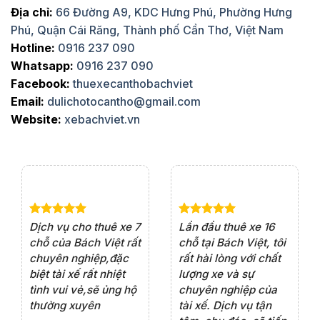
Địa chỉ:
66 Đường A9, KDC Hưng Phú, Phường Hưng
Phú, Quận Cái Răng, Thành phố Cần Thơ, Việt Nam
Hotline:
0916 237 090
Whatsapp:
0916 237 090
Facebook:
thuexecanthobachviet
Email:
dulichotocantho@gmail.com
Website:
xebachviet.vn
e 4
Dịch vụ cho thuê xe 7
Lần đầu thuê xe 16
Xe
rất
chỗ của Bách Việt rất
chỗ tại Bách Việt, tôi
tà
ện
chuyên nghiệp,đặc
rất hài lòng với chất
rấ
iểu
biệt tài xế rất nhiệt
lượng xe và sự
th
ôn
tình vui vẻ,sẽ ủng hộ
chuyên nghiệp của
đá
thường xuyên
tài xế. Dịch vụ tận
th