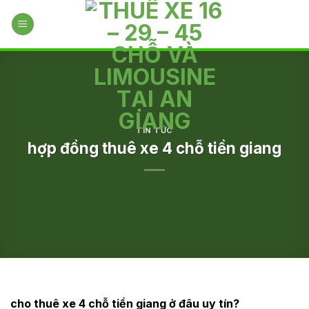
Skip
to
content
TIN TỨC
hợp đồng thuê xe 4 chỗ tiền giang
cho thuê xe 4 chỗ tiền giang ở đâu uy tín?