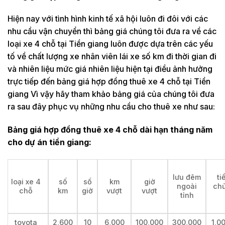
Hiện nay với tình hình kinh tế xã hội luôn đi đôi với các
nhu cầu vận chuyển thì bảng giá chúng tôi đưa ra về các
loại xe 4 chỗ tại Tiền giang luôn được dựa trên các yếu
tố về chất lượng xe nhân viên lái xe số km đi thời gian đi
và nhiên liệu mức giá nhiên liệu hiện tại điều ảnh hưởng
trực tiếp đến bảng giá hợp đồng thuê xe 4 chỗ tại Tiền
giang Vì vậy hãy tham khảo bảng giá của chúng tôi đưa
ra sau đây phục vụ những nhu cầu cho thuê xe như sau:
Bảng giá hợp đồng thuê xe 4 chỗ dài hạn tháng năm
cho dự án tiền giang:
lưu đêm
ti
loại xe 4
số
số
km
giờ
ngoài
chủ
chỗ
km
giờ
vượt
vượt
tỉnh
toyota
2,600
10
6,000
100,000
300,000
1,0