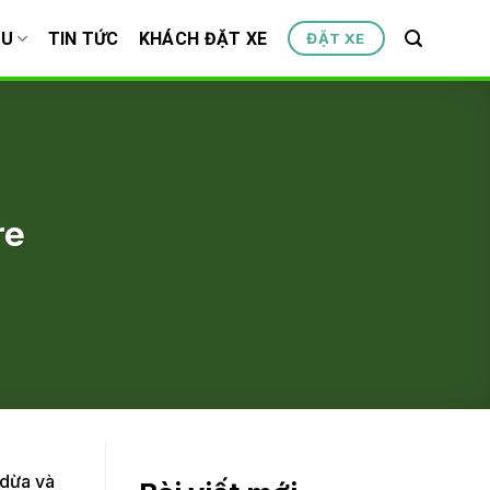
ỆU
TIN TỨC
KHÁCH ĐẶT XE
ĐẶT XE
re
 dừa và