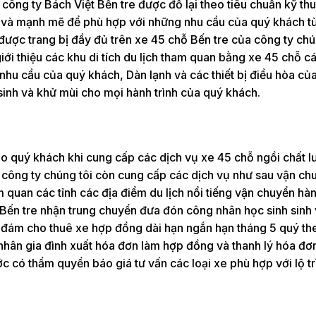
ông ty Bách Việt Bến tre được đồ lại theo tiêu chuẩn kỹ thu
g và mạnh mẽ để phù hợp với những nhu cầu của quý khách từ
 được trang bị đầy đủ trên xe 45 chỗ Bến tre của công ty chú
giới thiệu các khu di tích du lịch tham quan bằng xe 45 chỗ các
 nhu cầu của quý khách, Dàn lạnh và các thiết bị điều hòa củ
sinh và khử mùi cho mọi hành trình của quý khách.
 cho quý khách khi cung cấp các dịch vụ xe 45 chỗ ngồi chất 
ra công ty chúng tôi còn cung cấp các dịch vụ như sau vận ch
 quan các tỉnh các địa điểm du lịch nổi tiếng vận chuyển hà
Bến tre nhận trung chuyển đưa đón công nhân học sinh sinh 
i đám cho thuê xe hợp đồng dài hạn ngắn hạn tháng 5 quý th
nhân gia đình xuất hóa đơn làm hợp đồng và thanh lý hóa đơ
 có thẩm quyền báo giá tư vấn các loại xe phù hợp với lộ tr