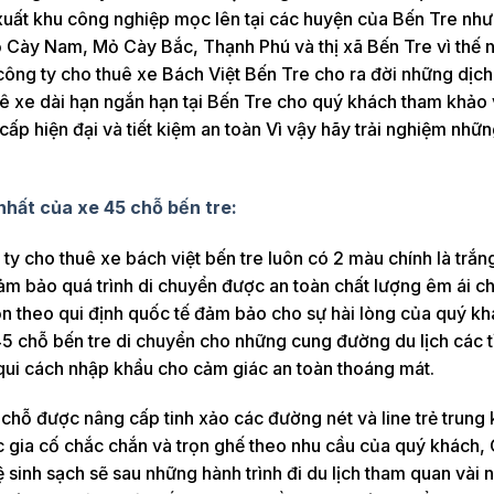
 xuất khu công nghiệp mọc lên tại các huyện của Bến Tre nh
 Cày Nam, Mỏ Cày Bắc, Thạnh Phú và thị xã Bến Tre vì thế 
hì công ty cho thuê xe Bách Việt Bến Tre cho ra đời những dịc
huê xe dài hạn ngắn hạn tại Bến Tre cho quý khách tham khả
ấp hiện đại và tiết kiệm an toàn Vì vậy hãy trải nghiệm nhữ
 nhất của xe 45 chỗ bến tre:
y cho thuê xe bách việt bến tre luôn có 2 màu chính là trắn
m bảo quá trình di chuyển được an toàn chất lượng êm ái c
n theo qui định quốc tế đảm bảo cho sự hài lòng của quý kh
 45 chỗ bến tre di chuyển cho những cung đường du lịch các t
 qui cách nhập khẩu cho cảm giác an toàn thoáng mát.
 chỗ được nâng cấp tinh xảo các đường nét và line trẻ trung
 gia cố chắc chắn và trọn ghế theo nhu cầu của quý khách,
 sinh sạch sẽ sau những hành trình đi du lịch tham quan vài 