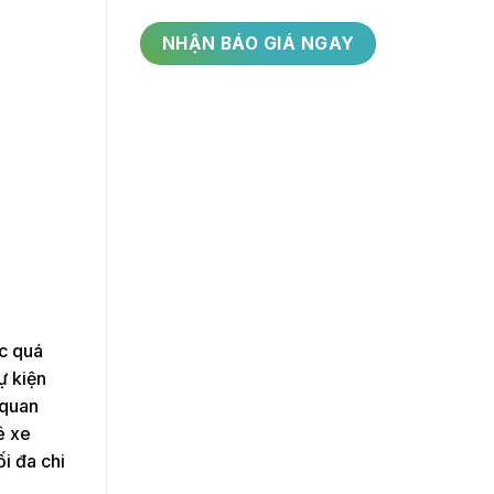
ác quá
ự kiện
 quan
ê xe
i đa chi