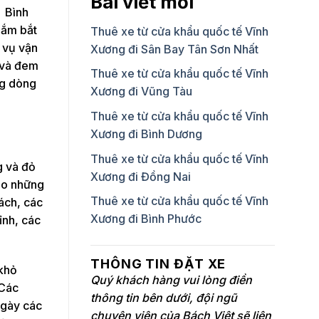
Bài viết mới
ư Bình
nắm bắt
Thuê xe từ cửa khẩu quốc tế Vĩnh
h vụ vận
Xương đi Sân Bay Tân Sơn Nhất
o và đem
Thuê xe từ cửa khẩu quốc tế Vĩnh
ng dòng
Xương đi Vũng Tàu
Thuê xe từ cửa khẩu quốc tế Vĩnh
Xương đi Bình Dương
Thuê xe từ cửa khẩu quốc tế Vĩnh
g và đỏ
Xương đi Đồng Nai
ho những
Thuê xe từ cửa khẩu quốc tế Vĩnh
ách, các
Xương đi Bình Phước
ỉnh, các
THÔNG TIN ĐẶT XE
 khỏ
Quý khách hàng vui lòng điền
 Các
thông tin bên dưới, đội ngũ
ngày các
chuyên viên của Bách Việt sẽ liên