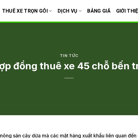
THUÊ XE TRỌN GÓI
DỊCH VỤ
BẢNG GIÁ
GIỚI THI
TIN TỨC
ợp đồng thuê xe 45 chỗ bến t
ề nông sản cây dừa mà các mặt hàng xuất khẩu liên quan đến