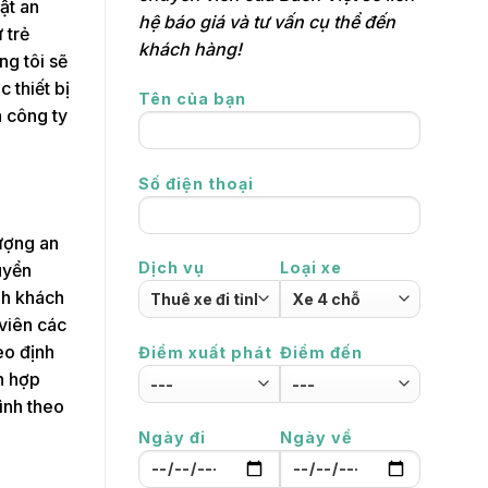
ật an
hệ báo giá và tư vấn cụ thể đến
 trẻ
khách hàng!
ng tôi sẽ
 thiết bị
Tên của bạn
a công ty
Số điện thoại
lượng an
Dịch vụ
Loại xe
uyển
nh khách
viên các
eo định
Điểm xuất phát
Điểm đến
n hợp
ình theo
Ngày đi
Ngày về