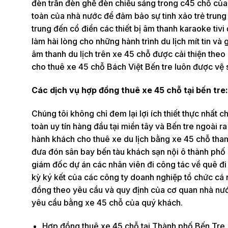
đèn trần đèn ghế đèn chiếu sáng trong c45 chỗ của c
toàn của nhà nước để đảm bảo sự tinh xảo trẻ trun
trung đến cổ điển các thiết bị âm thanh karaoke tivi
làm hài lòng cho những hành trình du lịch mít tin và 
âm thanh du lịch trên xe 45 chỗ được cải thiện theo
cho thuê xe 45 chỗ Bách Việt Bến tre luôn được vệ 
Các dịch vụ hợp đồng thuê xe 45 chỗ tại bến tre:
Chúng tôi không chỉ đem lại lợi ích thiết thực nhất
toàn uy tín hàng đầu tại miền tây và Bến tre ngoài 
hành khách cho thuê xe du lịch bằng xe 45 chỗ tham
đưa đón sân bay bến tàu khách sạn nội ô thành phố 
giám đốc dự án các nhân viên đi công tác về quê đ
kỳ ký kết của các công ty doanh nghiệp tổ chức cá 
đồng theo yêu cầu và quy định của cơ quan nhà nước
yêu cầu bằng xe 45 chỗ của quý khách.
Hợp đồng thuê xe 45 chỗ tại Thành phố Bến Tre.