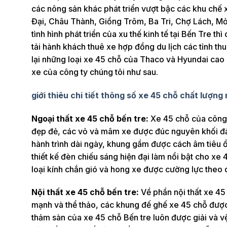
các nông sản khác phát triển vượt bậc các khu chế
Đại, Châu Thành, Giồng Trôm, Ba Tri, Chợ Lách, Mỏ
tình hình phát triển của xu thế kinh tế tại Bến Tre t
tải hành khách thuê xe hợp đồng du lịch các tỉnh t
lại những loại xe 45 chỗ của Thaco và Hyundai cao c
xe của công ty chúng tôi như sau.
giới thiêu chi tiết thông số xe 45 chỗ chất lượng
Ngoại thất xe 45 chỗ bến tre:
Xe 45 chỗ của công t
đẹp đẻ, các vỏ và mâm xe được đúc nguyên khối đả
hành trình dài ngày, khung gầm được cách âm tiêu ồ
thiết kế đèn chiếu sáng hiện đại làm nổi bật cho xe
loại kính chắn gió và hong xe được cường lực theo
Nội thất xe 45 chỗ bến tre:
Về phần nội thất xe 45
mạnh và thể thảo, các khung đế ghế xe 45 chỗ được
thảm sàn của xe 45 chỗ Bến tre luôn được giải và vệ