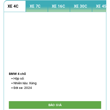
XE 4C
XE 7C
XE 16C
XE 30C
XE 45C
BMW 4 chỗ
• Hộp số:
• Nhiên liệu: Xăng
• Đời xe: 2024
BÁO GIÁ