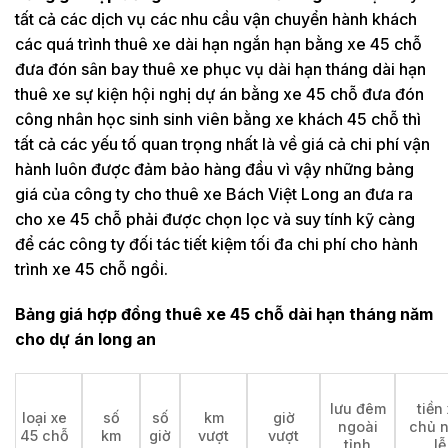
tất cả các dịch vụ các nhu cầu vận chuyển hành khách
các quá trình thuê xe dài hạn ngắn hạn bằng xe 45 chỗ
đưa đón sân bay thuê xe phục vụ dài hạn tháng dài hạn
thuê xe sự kiện hội nghị dự án bằng xe 45 chỗ đưa đón
công nhân học sinh sinh viên bằng xe khách 45 chỗ thì
tất cả các yếu tố quan trọng nhất là về giá cả chi phí vận
hành luôn được đảm bảo hàng đầu vì vậy những bảng
giá của công ty cho thuê xe Bách Việt Long an đưa ra
cho xe 45 chỗ phải được chọn lọc và suy tính kỹ càng
để các công ty đối tác tiết kiệm tối đa chi phí cho hành
trình xe 45 chỗ ngồi.
Bảng giá hợp đồng thuê xe 45 chỗ dài hạn tháng năm
cho dự án long an
lưu đêm
tiền
loại xe
số
số
km
giờ
ngoài
chủ n
45 chỗ
km
giờ
vượt
vượt
tỉnh
lễ