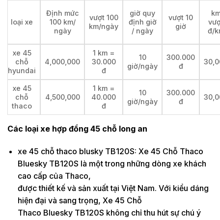
Định mức
giờ quy
k
vượt 100
vượt 10
loại xe
100 km/
định giờ
vượ
km/ngày
giờ
ngày
/ ngày
đ/k
xe 45
1 km =
10
300.000
chỗ
4,000,000
30.000
30,0
giờ/ngày
đ
hyundai
đ
xe 45
1 km =
10
300.000
chỗ
4,500,000
40.000
30,0
giờ/ngày
đ
thaco
đ
Các loại xe hợp đồng 45 chỗ long an
xe 45 chỗ thaco blusky TB120S: Xe 45 Chỗ Thaco
Bluesky TB120S là một trong những dòng xe khách
cao cấp của Thaco,
được thiết kế và sản xuất tại Việt Nam. Với kiểu dáng
hiện đại và sang trọng, Xe 45 Chỗ
Thaco Bluesky TB120S không chỉ thu hút sự chú ý