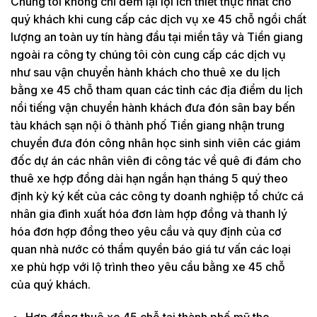
Chúng tôi không chỉ đem lại lợi ích thiết thực nhất cho
quý khách khi cung cấp các dịch vụ xe 45 chỗ ngồi chất
lượng an toàn uy tín hàng đầu tại miền tây và Tiền giang
ngoài ra công ty chúng tôi còn cung cấp các dịch vụ
như sau vận chuyển hành khách cho thuê xe du lịch
bằng xe 45 chỗ tham quan các tỉnh các địa điểm du lịch
nổi tiếng vận chuyển hành khách đưa đón sân bay bến
tàu khách sạn nội ô thành phố Tiền giang nhận trung
chuyển đưa đón công nhân học sinh sinh viên các giám
đốc dự án các nhân viên đi công tác về quê đi đám cho
thuê xe hợp đồng dài hạn ngắn hạn tháng 5 quý theo
định kỳ ký kết của các công ty doanh nghiệp tổ chức cá
nhân gia đình xuất hóa đơn làm hợp đồng và thanh lý
hóa đơn hợp đồng theo yêu cầu và quy định của cơ
quan nhà nước có thẩm quyền báo giá tư vấn các loại
xe phù hợp với lộ trình theo yêu cầu bằng xe 45 chỗ
của quý khách.
Hợp đồng thuê xe 45 chỗ tại thành phố mỹ tho