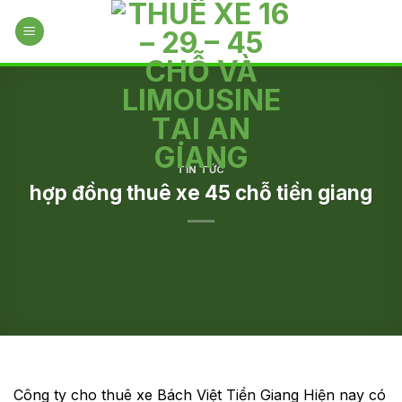
Skip
to
content
TIN TỨC
hợp đồng thuê xe 45 chỗ tiền giang
Công ty cho thuê xe Bách Việt Tiền Giang Hiện nay có