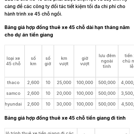
càng để các công ty đối tác tiết kiệm tối đa chi phí cho
hành trình xe 45 chỗ ngồi.
Bảng giá hợp đồng thuê xe 45 chỗ dài hạn tháng năm
cho dự án tiền giang
lưu đêm
tiền
loại xe
số
số
km
giờ
ngoài
chủ n
45 chỗ
km
giờ
vượt
vượt
tỉnh
lễ
thaco
2,600
10
25,000
100,000
500,000
4,000
samco
2,600
10
20,000
100,000
500,000
3,500
hyundai
2,600
10
30,000
100,000
500,000
4,500
Bảng giá hợp đồng thuê xe 45 chỗ tiền giang đi tỉnh
lộ trình thuê xe tiền giang đi các