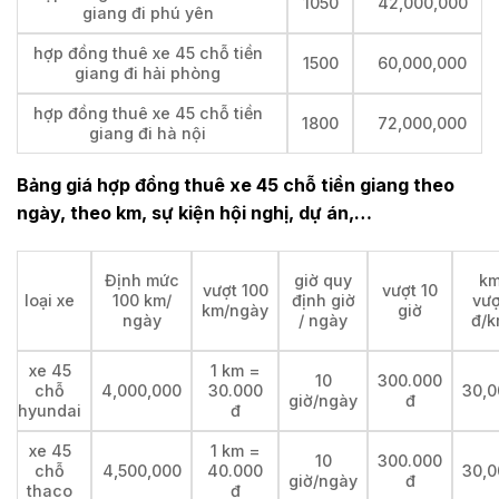
1050
42,000,000
giang đi phú yên
hợp đồng thuê xe 45 chỗ tiền
1500
60,000,000
giang đi hải phòng
hợp đồng thuê xe 45 chỗ tiền
1800
72,000,000
giang đi hà nội
Bảng giá hợp đồng thuê xe 45 chỗ tiền giang theo
ngày, theo km, sự kiện hội nghị, dự án,…
Định mức
giờ quy
k
vượt 100
vượt 10
loại xe
100 km/
định giờ
vượ
km/ngày
giờ
ngày
/ ngày
đ/k
xe 45
1 km =
10
300.000
chỗ
4,000,000
30.000
30,0
giờ/ngày
đ
hyundai
đ
xe 45
1 km =
10
300.000
chỗ
4,500,000
40.000
30,0
giờ/ngày
đ
thaco
đ