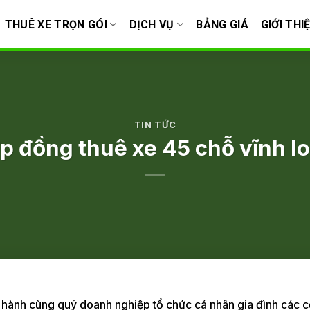
THUÊ XE TRỌN GÓI
DỊCH VỤ
BẢNG GIÁ
GIỚI THI
TIN TỨC
p đồng thuê xe 45 chỗ vĩnh l
 hành cùng quý doanh nghiệp tổ chức cá nhân gia đình các 