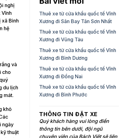
Bài viết mới
ội nghị
t Vĩnh
Thuê xe từ cửa khẩu quốc tế Vĩnh
ị xã Bình
Xương đi Sân Bay Tân Sơn Nhất
n hệ
Thuê xe từ cửa khẩu quốc tế Vĩnh
Xương đi Vũng Tàu
Thuê xe từ cửa khẩu quốc tế Vĩnh
Xương đi Bình Dương
trắng và
Thuê xe từ cửa khẩu quốc tế Vĩnh
i cho
Xương đi Đồng Nai
 quý
Thuê xe từ cửa khẩu quốc tế Vĩnh
 du lịch
Xương đi Bình Phước
g mát.
ng khỏ
THÔNG TIN ĐẶT XE
 Các
Quý khách hàng vui lòng điền
i ngày
thông tin bên dưới, đội ngũ
 kỹ thuật
chuyên viên của Bách Việt sẽ liên