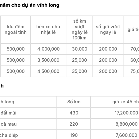
 năm cho dự án vĩnh long
số km
lưu đêm
tiền xe chủ
vượt
số giờ vượt
giá t
ngoài tỉnh
nhật lễ
ngày lễ
ngày lễ
100km
500,000
4,000,000
30,000
200,000
70,
500,000
3,500,000
25,000
200,000
60,
500,000
4,500,000
35,000
200,000
75,
nh
nh long
Số km
giá xe 45 c
 đất mũi
430
17,200,000
i cà mau
220
8,800,000
cha diệp
190
7,600,000