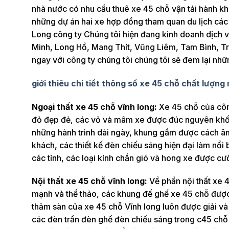
nhà nước có nhu cầu thuê xe 45 chỗ vận tải hành k
những dự án hai xe hợp đồng tham quan du lịch các t
Long công ty Chúng tôi hiện đang kinh doanh dịch v
Minh, Long Hồ, Mang Thít, Vũng Liêm, Tam Bình, Trà
ngay với công ty chúng tôi chúng tôi sẽ đem lại nhữ
giới thiêu chi tiết thông số xe 45 chỗ chất lượng
Ngoại thất xe 45 chỗ vĩnh long:
Xe 45 chỗ của công
đỏ đẹp đẻ, các vỏ và mâm xe được đúc nguyên khối
những hành trình dài ngày, khung gầm được cách âm
khách, các thiết kế đèn chiếu sáng hiện đại làm nổi
các tỉnh, các loại kính chắn gió và hong xe được c
Nội thất xe 45 chỗ vĩnh long:
Về phần nội thất xe 
mạnh và thể thảo, các khung đế ghế xe 45 chỗ được
thảm sàn của xe 45 chỗ Vĩnh long luôn được giải và 
các đèn trần đèn ghế đèn chiếu sáng trong c45 chỗ 