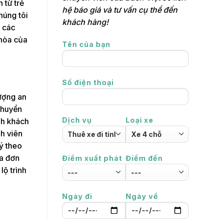
 từ trẻ
hệ báo giá và tư vấn cụ thể đến
húng tôi
khách hàng!
ỗ các
 hòa của
Tên của bạn
Số điện thoại
lượng an
chuyển
Dịch vụ
Loại xe
nh khách
h viên
ý theo
óa đơn
Điểm xuất phát
Điểm đến
lộ trình
Ngày đi
Ngày về