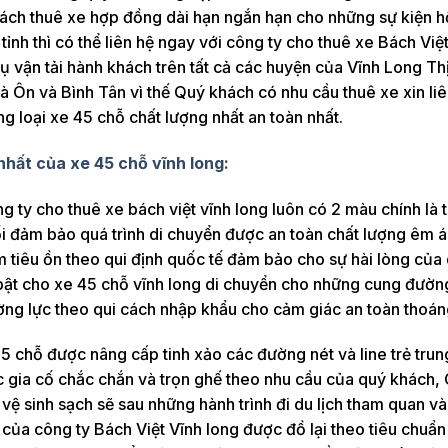
hách thuê xe hợp đồng dài hạn ngắn hạn cho những sự kiện h
ỉnh thì có thể liên hệ ngay với công ty cho thuê xe Bách Việ
ụ vận tải hành khách trên tất cả các huyện của Vĩnh Long Th
 Ôn và Bình Tân vì thế Quý khách có nhu cầu thuê xe xin liê
ng loại xe 45 chỗ chất lượng nhất an toàn nhất.
 nhất của xe 45 chỗ vĩnh long:
 ty cho thuê xe bách việt vĩnh long luôn có 2 màu chính là 
 đảm bảo quá trình di chuyển được an toàn chất lượng êm á
 tiêu ồn theo qui định quốc tế đảm bảo cho sự hài lòng của
 bật cho xe 45 chỗ vĩnh long di chuyển cho những cung đường
ường lực theo qui cách nhập khẩu cho cảm giác an toàn thoán
45 chỗ được nâng cấp tinh xảo các đường nét và line trẻ tru
 gia cố chắc chắn và trọn ghế theo nhu cầu của quý khách,
vệ sinh sạch sẽ sau những hành trình đi du lịch tham quan và
của công ty Bách Việt Vĩnh long được đồ lại theo tiêu chuẩn