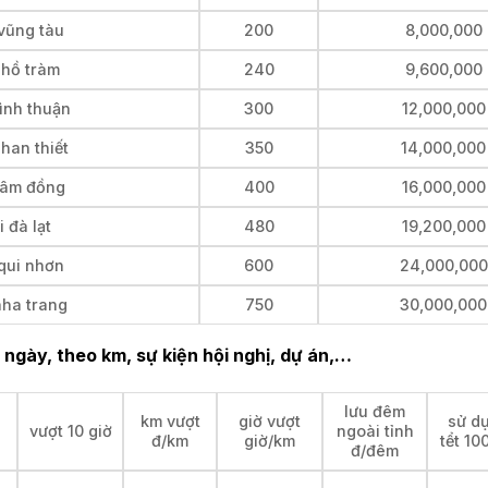
 vũng tàu
200
8,000,000
 hồ tràm
240
9,600,000
ình thuận
300
12,000,000
han thiết
350
14,000,000
 lâm đồng
400
16,000,000
 đà lạt
480
19,200,000
 qui nhơn
600
24,000,000
nha trang
750
30,000,000
 ngày, theo km, sự kiện hội nghị, dự án,…
lưu đêm
km vượt
giờ vượt
sử dụ
vượt 10 giờ
ngoài tỉnh
đ/km
giờ/km
tểt 1
đ/đêm