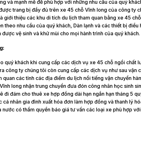
rung và mạnh mẽ để phù hợp với những nhu cầu của quý khách
i được trang bị đầy đủ trên xe 45 chỗ Vĩnh long của công ty c
và giới thiệu các khu di tích du lịch tham quan bằng xe 45 ch
iện theo nhu cầu của quý khách, Dàn lạnh và các thiết bị điều
n được vệ sinh và khử mùi cho mọi hành trình của quý khách.
g:
 cho quý khách khi cung cấp các dịch vụ xe 45 chỗ ngồi chất 
i ra công ty chúng tôi còn cung cấp các dịch vụ như sau vận 
 quan các tỉnh các địa điểm du lịch nổi tiếng vận chuyển hà
Vĩnh long nhận trung chuyển đưa đón công nhân học sinh sin
uê đi đám cho thuê xe hợp đồng dài hạn ngắn hạn tháng 5 qu
c cá nhân gia đình xuất hóa đơn làm hợp đồng và thanh lý h
nước có thẩm quyền báo giá tư vấn các loại xe phù hợp với 