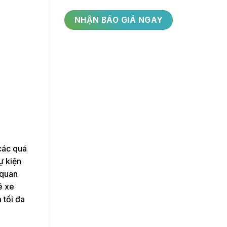
các quá
ự kiện
 quan
ê xe
 tối đa