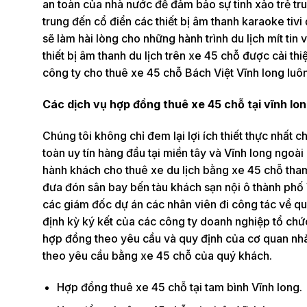
an toàn của nhà nước để đảm bảo sự tinh xảo trẻ t
trung đến cổ điển các thiết bị âm thanh karaoke tiv
sẽ làm hài lòng cho những hành trình du lịch mít tin 
thiết bị âm thanh du lịch trên xe 45 chỗ được cải th
công ty cho thuê xe 45 chỗ Bách Việt Vĩnh long luô
Các dịch vụ hợp đồng thuê xe 45 chỗ tại vĩnh lon
Chúng tôi không chỉ đem lại lợi ích thiết thực nhất
toàn uy tín hàng đầu tại miền tây và Vĩnh long ngoà
hành khách cho thuê xe du lịch bằng xe 45 chỗ tham
đưa đón sân bay bến tàu khách sạn nội ô thành phố 
các giám đốc dự án các nhân viên đi công tác về q
định kỳ ký kết của các công ty doanh nghiệp tổ chứ
hợp đồng theo yêu cầu và quy định của cơ quan nhà 
theo yêu cầu bằng xe 45 chỗ của quý khách.
Hợp đồng thuê xe 45 chỗ tại tam bình Vĩnh long.