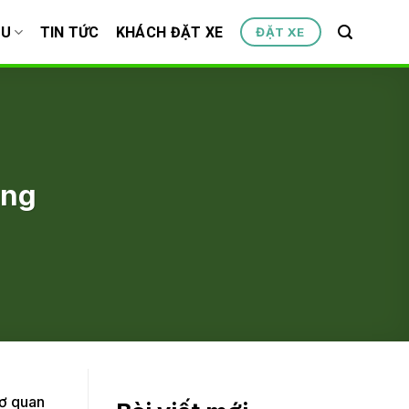
ỆU
TIN TỨC
KHÁCH ĐẶT XE
ĐẶT XE
ong
cơ quan