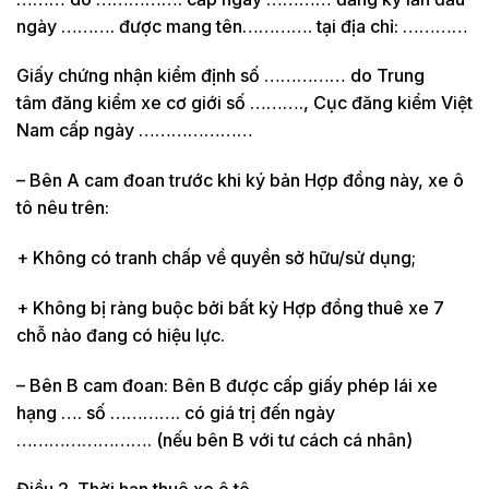
ngày ………. được mang tên…………. tại địa chỉ: …………
Giấy chứng nhận kiểm định số …………… do Trung
tâm đăng kiểm xe cơ giới số ………., Cục đăng kiểm Việt
Nam cấp ngày …………………
– Bên A cam đoan trước khi ký bản Hợp đồng này, xe ô
tô nêu trên:
+ Không có tranh chấp về quyền sở hữu/sử dụng;
+ Không bị ràng buộc bởi bất kỳ Hợp đồng thuê xe 7
chỗ nào đang có hiệu lực.
– Bên B cam đoan: Bên B được cấp giấy phép lái xe
hạng …. số …………. có giá trị đến ngày
……………………. (nếu bên B với tư cách cá nhân)