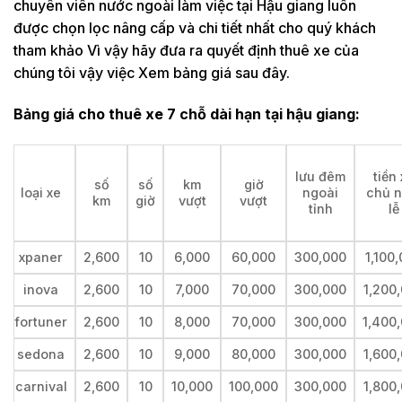
chuyên viên nước ngoài làm việc tại Hậu giang luôn
được chọn lọc nâng cấp và chi tiết nhất cho quý khách
tham khảo Vì vậy hãy đưa ra quyết định thuê xe của
chúng tôi vậy việc Xem bảng giá sau đây.
Bảng giá cho thuê xe 7 chỗ dài hạn tại
hậu giang:
lưu đêm
tiền
số
số
km
giờ
loại xe
ngoài
chủ n
km
giờ
vượt
vượt
tỉnh
lễ
xpaner
2,600
10
6,000
60,000
300,000
1,100
inova
2,600
10
7,000
70,000
300,000
1,200
fortuner
2,600
10
8,000
70,000
300,000
1,400
sedona
2,600
10
9,000
80,000
300,000
1,600
carnival
2,600
10
10,000
100,000
300,000
1,800