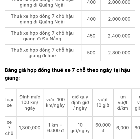
400
2.000.000
giang đi Quảng Ngãi
Thuê xe hợp đồng 7 chỗ hậu
400
2.000.000
giang đi Quảng Ngãi
Thuê xe hợp đồng 7 chỗ hậu
450
2.400.000
giang đi Đà Nẵng
Thuê xe hợp đồng 7 chỗ hậu
500
2.800.000
giang đi huế
Bảng giá hợp đồng thuê xe 7 chỗ theo ngày tại
hậu
giang:
Định mức
giờ quy
km
loại
vượt 100
vượt
100 km/
định giờ
vượt
v
xe
km/ngày
10 giờ
ngày
/ ngày
đ/km
gi
xe
1 km =
10
60.000
7
1,300,000
6,000
60
6.000 đ
giờ/ngày
đ
chỗ