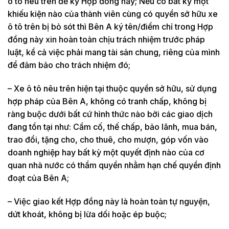
ô tô nêu trên để ký Hợp đồng này; Nếu có bất kỳ một
khiếu kiện nào của thành viên cùng có quyền sở hữu xe
ô tô trên bị bỏ sót thì Bên A ký tên/điểm chỉ trong Hợp
đồng này xin hoàn toàn chịu trách nhiệm trước pháp
luật, kể cả việc phải mang tài sản chung, riêng của mình
để đảm bảo cho trách nhiệm đó;
– Xe ô tô nêu trên hiện tại thuộc quyền sở hữu, sử dụng
hợp pháp của Bên A, không có tranh chấp, không bị
ràng buộc d­ưới bất cứ hình thức nào bởi các giao dịch
đang tồn tại như: Cầm cố, thế chấp, bảo lãnh, mua bán,
trao đổi, tặng cho, cho thuê, cho mượn, góp vốn vào
doanh nghiệp hay bất kỳ một quyết định nào của cơ
quan nhà n­ước có thẩm quyền nhằm hạn chế quyền định
đoạt của Bên A;
– Việc giao kết Hợp đồng này là hoàn toàn tự nguyện,
dứt khoát, không bị lừa dối hoặc ép buộc;