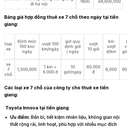
1800
48,600,000
đi hà nội
Bảng giá hợp đồng thuê xe 7 chỗ theo ngày tại
tiền
giang:
Định mức
giờ quy
km
loại
vượt 100
vượt
100 km/
định giờ
vượt
v
xe
km/ngày
10 giờ
ngày
/ ngày
đ/km
gi
xe
1 km =
10
60.000
7
1,300,000
6,000
60
6.000 đ
giờ/ngày
đ
chỗ
Các loại xe 7 chỗ của công ty cho thuê xe
tiền
giang:
Toyota Innova tại tiền giang
Ưu điểm:
Bền bỉ, tiết kiệm nhiên liệu, không gian nội
thất rộng rãi, linh hoạt, phù hợp với nhiều mục đích