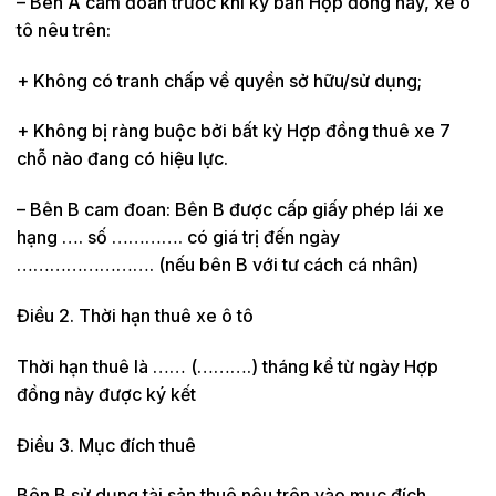
– Bên A cam đoan trước khi ký bản Hợp đồng này, xe ô
tô nêu trên:
+ Không có tranh chấp về quyền sở hữu/sử dụng;
+ Không bị ràng buộc bởi bất kỳ Hợp đồng thuê xe 7
chỗ nào đang có hiệu lực.
– Bên B cam đoan: Bên B được cấp giấy phép lái xe
hạng …. số …………. có giá trị đến ngày
……………………. (nếu bên B với tư cách cá nhân)
Điều 2. Thời hạn thuê xe ô tô
Thời hạn thuê là …… (……….) tháng kể từ ngày Hợp
đồng này được ký kết
Điều 3. Mục đích thuê
Bên B sử dụng tài sản thuê nêu trên vào mục đích