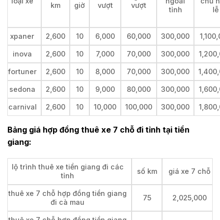
loại xe
ngoài
chủ n
km
giờ
vượt
vượt
tỉnh
lễ
xpaner
2,600
10
6,000
60,000
300,000
1,100
inova
2,600
10
7,000
70,000
300,000
1,200
fortuner
2,600
10
8,000
70,000
300,000
1,400
sedona
2,600
10
9,000
80,000
300,000
1,600
carnival
2,600
10
10,000
100,000
300,000
1,800
Bảng giá hợp đồng thuê xe 7 chỗ đi tỉnh tại
tiền
giang:
lộ trình thuê xe tiền giang đi các
số km
giá xe 7 chỗ
tỉnh
thuê xe 7 chỗ hợp đồng tiền giang
75
2,025,000
đi cà mau
thuê xe 7 chỗ hợp đồng tiền giang