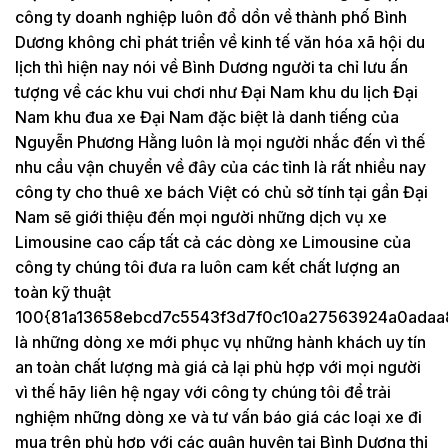
công ty doanh nghiệp luôn đổ dồn về thành phố Bình
Dương không chỉ phát triển về kinh tế văn hóa xã hội du
lịch thì hiện nay nói về Bình Dương người ta chỉ lưu ấn
tượng về các khu vui chơi như Đại Nam khu du lịch Đại
Nam khu đua xe Đại Nam đặc biệt là danh tiếng của
Nguyễn Phương Hằng luôn là mọi người nhắc đến vì thế
nhu cầu vận chuyển về đây của các tỉnh là rất nhiều nay
công ty cho thuê xe bách Việt có chủ sở tính tại gần Đại
Nam sẽ giới thiệu đến mọi người những dịch vụ xe
Limousine cao cấp tất cả các dòng xe Limousine của
công ty chúng tôi đưa ra luôn cam kết chất lượng an
toàn kỹ thuật
100{81a13658ebcd7c5543f3d7f0c10a27563924a0adaa
là những dòng xe mới phục vụ những hành khách uy tín
an toàn chất lượng mà giá cả lại phù hợp với mọi người
vì thế hãy liên hệ ngay với công ty chúng tôi để trải
nghiệm những dòng xe và tư vấn báo giá các loại xe đi
mua trên phù hợp với các quận huyện tại Bình Dương thị