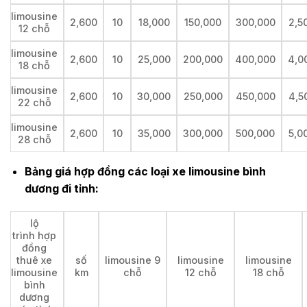
limousine
2,600
10
18,000
150,000
300,000
2,5
12 chỗ
limousine
2,600
10
25,000
200,000
400,000
4,0
18 chỗ
limousine
2,600
10
30,000
250,000
450,000
4,5
22 chỗ
limousine
2,600
10
35,000
300,000
500,000
5,0
28 chỗ
Bảng giá hợp đồng các loại xe limousine bình
dương đi tỉnh:
lộ
trình hợp
đồng
thuê xe
số
limousine 9
limousine
limousine
limousine
km
chỗ
12 chỗ
18 chỗ
bình
dương