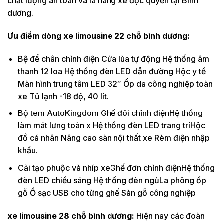
chất lượng an toàn và là hãng xe độc quyền tại Bình
dương.
Ưu điểm dòng xe limousine 22 chỗ bình dương:
Bệ để chân chỉnh điện Cửa lùa tự động Hệ thống âm
thanh 12 loa Hệ thống đèn LED dẫn đường Hộc y tế
Màn hình trung tâm LED 32″ Ốp da công nghiệp toàn
xe Tủ lạnh -18 độ, 40 lít.
Bộ tem AutoKingdom Ghế đôi chỉnh điệnHệ thống
làm mát lưng toàn x Hệ thống đèn LED trang tríHộc
đồ cá nhân Nâng cao sàn nội thất xe Rèm điện nhập
khẩu.
Cải tạo phuộc và nhíp xeGhế đơn chỉnh điệnHệ thống
đèn LED chiếu sáng Hệ thống đèn ngủLa phông ốp
gỗ Ổ sạc USB cho từng ghế Sàn gỗ công nghiệp
xe limousine 28 chỗ bình dương:
Hiện nay các đoàn