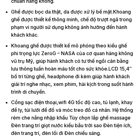
chuẩn hàng không.
Ghế được bọc da thật, da được xử lý bề mặt.Khoang
ghế được thiết kế thông minh, chế độ trượt ngã trong
phạm vi người sử dụng không ảnh hưởng đến hành
khách khác.
Khoang ghế được thiết kế mô phỏng theo kiểu ghế
phi trọng lực ZeroG – NASA của cơ quan hàng không
vũ trụ Mỹ, giúp hành khách có tư thế ngồi cân bằng
lưu thông tuần hoàn máu tốt cho sức khỏe.LCD 15,4″
bố trí từng ghế, headphone đi kèm giúp hành khách
giải trí nghe nhạc, xem phim, hài kịch trong suốt hành
trình di chuyển.
Cổng sạc điện thoại,wifi 4G tốc độ cao, tủ lạnh, khay
để ly, túi lưới để đồ và móc treo đồ cá nhân. Hệ thống
rèm che nắng nhập khẩu Tùy chọn lắp ghế massage
Đèn trang trí giọt nước kiểu bầu trời sao Đèn tiện ích,
đèn trang trí, đèn lối đi Đèn chiếu sáng.