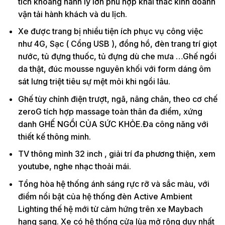
tích khoang hành lý lớn phù hợp khai thác kinh doanh
vận tải hành khách và du lịch.
Xe được trang bị nhiều tiện ích phục vụ công việc
như 4G, Sạc ( Cổng USB ), đồng hồ, đèn trang trí giọt
nước, tủ đựng thuốc, tủ đựng dù che mưa …Ghế ngồi
da thật, đúc mousse nguyên khối với form dáng ôm
sát lưng triệt tiêu sự mệt mỏi khi ngồi lâu.
Ghế tùy chỉnh điện trượt, ngã, nâng chân, theo cơ chế
zeroG tích hợp massage toàn thân đa điểm, xứng
danh GHẾ NGỒI CỦA SỨC KHỎE.Đa công năng với
thiết kế thông minh.
TV thông mình 32 inch , giải trí đa phương thiện, xem
youtube, nghe nhạc thoải mái.
Tổng hòa hệ thống ánh sáng rực rỡ và sắc màu, với
điểm nổi bật của hệ thống đèn Active Ambient
Lighting thế hệ mới từ cảm hứng trên xe Maybach
hạng sang. Xe có hệ thống cửa lùa mở rộng duy nhất