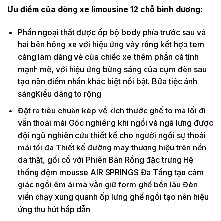
Ưu điểm của dòng xe limousine 12 chỗ bình dương:
Phần ngoại thất được ốp bộ body phía trước sau và
hai bên hông xe với hiệu ứng vảy rồng kết hợp tem
càng làm dáng vẻ của chiếc xe thêm phần cá tính
mạnh mẽ, với hiệu ứng bừng sáng của cụm đèn sau
tạo nên điểm nhấn khác biệt nổi bật. Bữa tiệc ánh
sángKiểu dáng to rộng
Đặt ra tiêu chuẩn kép về kích thước ghế to mà lối đi
vẫn thoải mái Góc nghiêng khi ngồi và ngã lưng được
đội ngũ nghiên cứu thiết kế cho người ngồi sự thoải
mái tối đa Thiết kế đường may thương hiệu trên nền
da thật, gối cổ với Phiên Bản Rồng đặc trưng Hệ
thống đệm mousse AIR SPRINGS Đa Tầng tạo cảm
giác ngồi êm ái mà vẫn giữ form ghế bền lâu Đèn
viền chạy xung quanh ốp lưng ghế ngồi tạo nên hiệu
ứng thu hút hấp dẫn