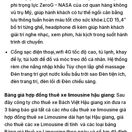
phi trọng lực ZeroG – NASA của cơ quan hàng không
vũ trụ Mỹ, giúp hành khách có tư thế ngồi cân bằng
lưu thông tuần hoàn máu tốt cho sức khỏe.LCD 15,4″
bố trí từng ghế, headphone đi kèm giúp hành khách
giải trí nghe nhạc, xem phim, hài kịch trong suốt hành
trình di chuyển.
Cổng sạc điện thoại,wifi 4G tốc độ cao, tủ lạnh, khay
để ly, túi lưới để đồ và móc treo đồ cá nhân. Hệ thống
rèm che nắng nhập khẩu Tùy chọn lắp ghế massage
Đèn trang trí giọt nước kiểu bầu trời sao Đèn tiện ích,
đèn trang trí, đèn lối đi Đèn chiếu sáng.
Bảng giá hợp đồng thuê xe limousine hậu giang:
Sau
đây công ty cho thuê xe Bách Việt Hậu giang xin đưa ra
3 bảng báo giá tất cả các nhu cầu thuê xe limousine giá
hợp đồng thuê xe Limousine dài hạn tại Hậu giang, giá
cho thuê các xe Limousine đi tỉnh và các loại bảng
Bảng giá thuê xe Limousine theo ngày và số km đã định