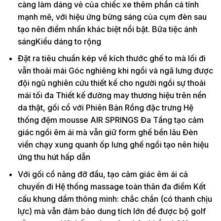
càng làm dáng vẻ của chiếc xe thêm phần cá tính
mạnh mẽ, với hiệu ứng bừng sáng của cụm đèn sau
tạo nên điểm nhấn khác biệt nổi bật. Bữa tiệc ánh
sángKiểu dáng to rộng
Đặt ra tiêu chuẩn kép về kích thước ghế to mà lối đi
vẫn thoải mái Góc nghiêng khi ngồi và ngã lưng được
đội ngũ nghiên cứu thiết kế cho người ngồi sự thoải
mái tối đa Thiết kế đường may thương hiệu trên nền
da thật, gối cổ với Phiên Bản Rồng đặc trưng Hệ
thống đệm mousse AIR SPRINGS Đa Tầng tạo cảm
giác ngồi êm ái mà vẫn giữ form ghế bền lâu Đèn
viền chạy xung quanh ốp lưng ghế ngồi tạo nên hiệu
ứng thu hút hấp dẫn
Với gối cổ nâng đỡ đầu, tạo cảm giác êm ái cả
chuyến đi Hệ thống massage toàn thân đa điểm Kết
cấu khung dầm thông minh: chắc chắn (có thanh chịu
lực) mà vẫn đảm bảo dung tích lớn để được bộ golf