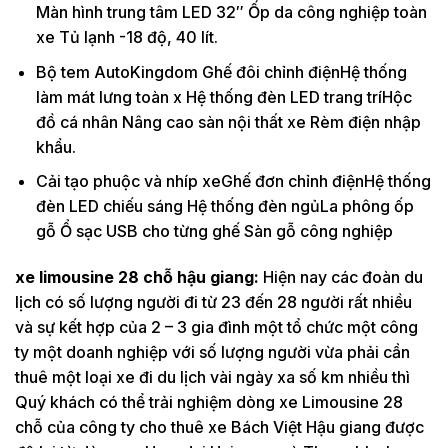
Màn hình trung tâm LED 32″ Ốp da công nghiệp toàn
xe Tủ lạnh -18 độ, 40 lít.
Bộ tem AutoKingdom Ghế đôi chỉnh điệnHệ thống
làm mát lưng toàn x Hệ thống đèn LED trang tríHộc
đồ cá nhân Nâng cao sàn nội thất xe Rèm điện nhập
khẩu.
Cải tạo phuộc và nhíp xeGhế đơn chỉnh điệnHệ thống
đèn LED chiếu sáng Hệ thống đèn ngủLa phông ốp
gỗ Ổ sạc USB cho từng ghế Sàn gỗ công nghiệp
xe limousine 28 chỗ hậu giang:
Hiện nay các đoàn du
lịch có số lượng người đi từ 23 đến 28 người rất nhiều
và sự kết hợp của 2 – 3 gia đình một tổ chức một công
ty một doanh nghiệp với số lượng người vừa phải cần
thuê một loại xe đi du lịch vài ngày xa số km nhiều thì
Quý khách có thể trải nghiệm dòng xe Limousine 28
chỗ của công ty cho thuê xe Bách Việt Hậu giang được