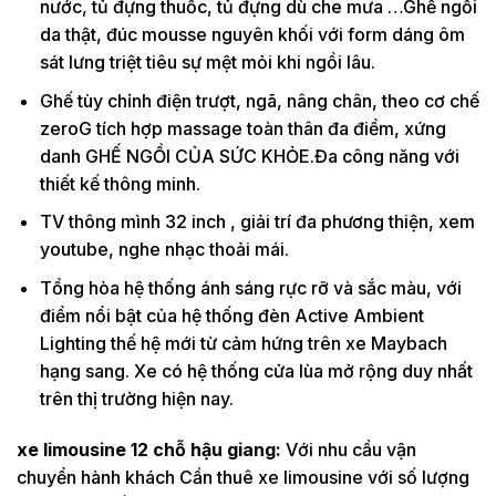
nước, tủ đựng thuốc, tủ đựng dù che mưa …Ghế ngồi
da thật, đúc mousse nguyên khối với form dáng ôm
sát lưng triệt tiêu sự mệt mỏi khi ngồi lâu.
Ghế tùy chỉnh điện trượt, ngã, nâng chân, theo cơ chế
zeroG tích hợp massage toàn thân đa điểm, xứng
danh GHẾ NGỒI CỦA SỨC KHỎE.Đa công năng với
thiết kế thông minh.
TV thông mình 32 inch , giải trí đa phương thiện, xem
youtube, nghe nhạc thoải mái.
Tổng hòa hệ thống ánh sáng rực rỡ và sắc màu, với
điểm nổi bật của hệ thống đèn Active Ambient
Lighting thế hệ mới từ cảm hứng trên xe Maybach
hạng sang. Xe có hệ thống cửa lùa mở rộng duy nhất
trên thị trường hiện nay.
xe limousine 12 chỗ hậu giang:
Với nhu cầu vận
chuyển hành khách Cần thuê xe limousine với số lượng