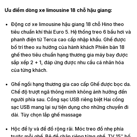
Ưu điểm dòng xe limousine 18 chỗ hậu giang:
Động cơ xe limousine hậu giang 18 chỗ Hino theo
tiêu chuẩn khí thải Euro 5. Hệ thống treo 6 bầu hơi và
phanh điện từ Terca cao cấp nhập khẩu. Ghế được
bố trí theo xu hướng của hành khách Phiên bản 18
ghế theo tiêu chuẩn hạng thương gia máy bay được
sắp xếp 2 + 1, đáp ứng được nhu cầu cá nhân hóa
của từng khách.
Ghế ngồi hạng thương gia cao cấp Ghế được bọc da.
Chế độ trượt ngã thông minh không ảnh hưởng đến
người phía sau. Cổng sạc USB riêng biệt Hai cổng
sạc USB mang lại sự tiện dụng cho những chuyến đi
dài. Tùy chọn lắp ghế massage
Hộc để ly và để đồ rộng rãi. Móc treo đồ nhẹ phía
trước mỗi ghế. Bệ để chân riêng từng ghế. TV 15″ bố