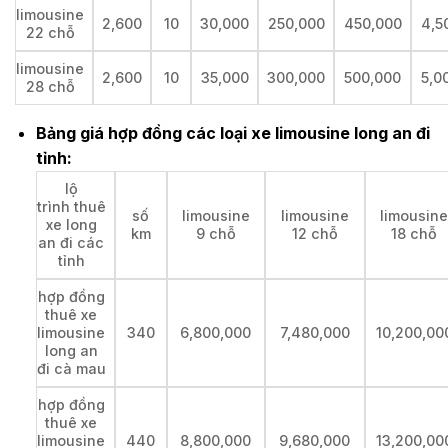
limousine
2,600
10
30,000
250,000
450,000
4,5
22 chỗ
limousine
2,600
10
35,000
300,000
500,000
5,0
28 chỗ
Bảng giá hợp đồng các loại xe limousine long an đi
tỉnh:
lộ
trình thuê
số
limousine
limousine
limousin
xe long
km
9 chỗ
12 chỗ
18 chỗ
an đi các
tỉnh
hợp đồng
thuê xe
limousine
340
6,800,000
7,480,000
10,200,00
long an
đi cà mau
hợp đồng
thuê xe
limousine
440
8,800,000
9,680,000
13,200,00