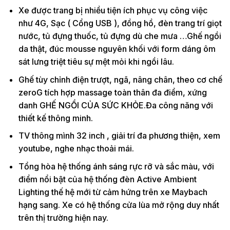
Xe được trang bị nhiều tiện ích phục vụ công việc
như 4G, Sạc ( Cổng USB ), đồng hồ, đèn trang trí giọt
nước, tủ đựng thuốc, tủ đựng dù che mưa …Ghế ngồi
da thật, đúc mousse nguyên khối với form dáng ôm
sát lưng triệt tiêu sự mệt mỏi khi ngồi lâu.
Ghế tùy chỉnh điện trượt, ngã, nâng chân, theo cơ chế
zeroG tích hợp massage toàn thân đa điểm, xứng
danh GHẾ NGỒI CỦA SỨC KHỎE.Đa công năng với
thiết kế thông minh.
TV thông mình 32 inch , giải trí đa phương thiện, xem
youtube, nghe nhạc thoải mái.
Tổng hòa hệ thống ánh sáng rực rỡ và sắc màu, với
điểm nổi bật của hệ thống đèn Active Ambient
Lighting thế hệ mới từ cảm hứng trên xe Maybach
hạng sang. Xe có hệ thống cửa lùa mở rộng duy nhất
trên thị trường hiện nay.