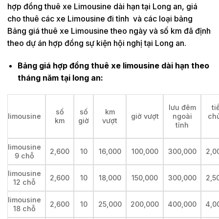
hợp đồng thuê xe Limousine dài hạn tại Long an, giá
cho thuê các xe Limousine đi tỉnh và các loại bảng
Bảng giá thuê xe Limousine theo ngày và số km đã định
theo dự án hợp đồng sự kiện hội nghị tại Long an.
Bảng giá hợp đồng thuê xe limousine dài hạn theo
tháng năm tại long an:
lưu đêm
ti
số
số
km
limousine
giờ vượt
ngoài
ch
km
giờ
vượt
tỉnh
limousine
2,600
10
16,000
100,000
300,000
2,0
9 chỗ
limousine
2,600
10
18,000
150,000
300,000
2,5
12 chỗ
limousine
2,600
10
25,000
200,000
400,000
4,0
18 chỗ