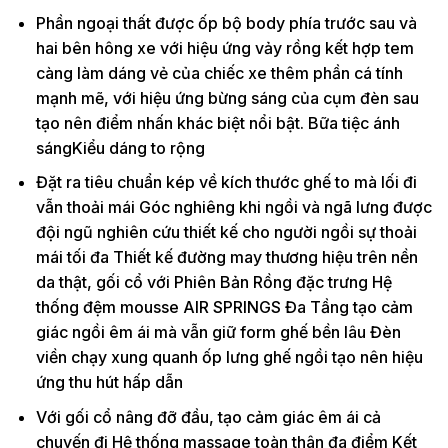
Phần ngoại thất được ốp bộ body phía trước sau và
hai bên hông xe với hiệu ứng vảy rồng kết hợp tem
càng làm dáng vẻ của chiếc xe thêm phần cá tính
mạnh mẽ, với hiệu ứng bừng sáng của cụm đèn sau
tạo nên điểm nhấn khác biệt nổi bật. Bữa tiệc ánh
sángKiểu dáng to rộng
Đặt ra tiêu chuẩn kép về kích thước ghế to mà lối đi
vẫn thoải mái Góc nghiêng khi ngồi và ngã lưng được
đội ngũ nghiên cứu thiết kế cho người ngồi sự thoải
mái tối đa Thiết kế đường may thương hiệu trên nền
da thật, gối cổ với Phiên Bản Rồng đặc trưng Hệ
thống đệm mousse AIR SPRINGS Đa Tầng tạo cảm
giác ngồi êm ái mà vẫn giữ form ghế bền lâu Đèn
viền chạy xung quanh ốp lưng ghế ngồi tạo nên hiệu
ứng thu hút hấp dẫn
Với gối cổ nâng đỡ đầu, tạo cảm giác êm ái cả
chuyến đi Hệ thống massage toàn thân đa điểm Kết