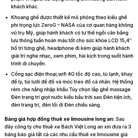
khách khác.
Khoang ghế được thiết kế mô phỏng theo kiểu ghế
phi trọng lực ZeroG – NASA của cơ quan hàng không
vũ trụ Mỹ, giúp hành khách có tư thế ngồi cân bằng
lưu thông tuần hoàn máu tốt cho sức khỏe.LCD 15,4″
bố trí từng ghế, headphone đi kèm giúp hành khách
giải trí nghe nhạc, xem phim, hài kịch trong suốt hành
trình di chuyển.
Cổng sạc điện thoại,wifi 4G tốc độ cao, tủ lạnh, khay
để ly, túi lưới để đồ và móc treo đồ cá nhân. Hệ thống
rèm che nắng nhập khẩu Tùy chọn lắp ghế massage
Đèn trang trí giọt nước kiểu bầu trời sao Đèn tiện ích,
đèn trang trí, đèn lối đi Đèn chiếu sáng.
Bảng giá hợp đồng thuê xe limousine long an:
Sau
đây công ty cho thuê xe Bách Việt Long an xin đưa ra 3
bảng báo giá tất cả các nhu cầu thuê xe limousine giá