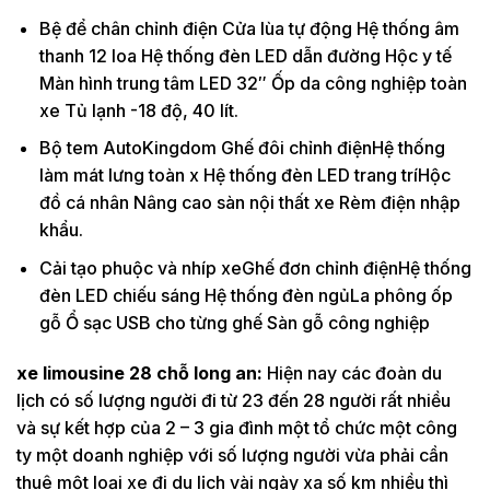
Bệ để chân chỉnh điện Cửa lùa tự động Hệ thống âm
thanh 12 loa Hệ thống đèn LED dẫn đường Hộc y tế
Màn hình trung tâm LED 32″ Ốp da công nghiệp toàn
xe Tủ lạnh -18 độ, 40 lít.
Bộ tem AutoKingdom Ghế đôi chỉnh điệnHệ thống
làm mát lưng toàn x Hệ thống đèn LED trang tríHộc
đồ cá nhân Nâng cao sàn nội thất xe Rèm điện nhập
khẩu.
Cải tạo phuộc và nhíp xeGhế đơn chỉnh điệnHệ thống
đèn LED chiếu sáng Hệ thống đèn ngủLa phông ốp
gỗ Ổ sạc USB cho từng ghế Sàn gỗ công nghiệp
xe limousine 28 chỗ long an:
Hiện nay các đoàn du
lịch có số lượng người đi từ 23 đến 28 người rất nhiều
và sự kết hợp của 2 – 3 gia đình một tổ chức một công
ty một doanh nghiệp với số lượng người vừa phải cần
thuê một loại xe đi du lịch vài ngày xa số km nhiều thì