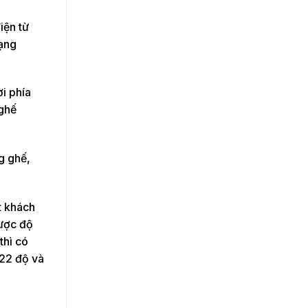
iện từ
hạng
i phía
 ghế
g ghế,
t khách
được độ
thì có
 22 độ và