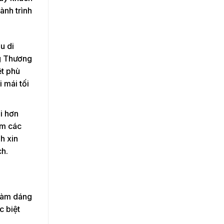
ành trình
u di
ng Thương
ệt phù
i mái tối
i hơn
ệm các
h xin
ch.
 làm dáng
c biệt