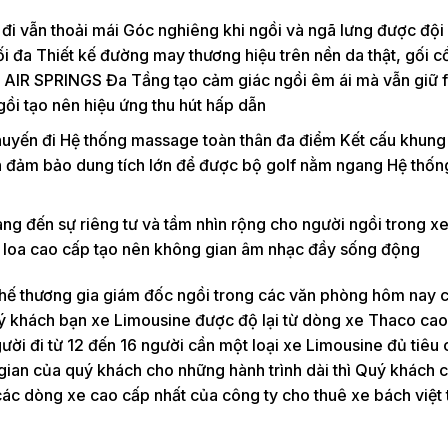
i đi vẫn thoải mái Góc nghiêng khi ngồi và ngã lưng được đội
ối đa Thiết kế đường may thương hiệu trên nền da thật, gối c
AIR SPRINGS Đa Tầng tạo cảm giác ngồi êm ái mà vẫn giữ 
ồi tạo nên hiệu ứng thu hút hấp dẫn
chuyến đi Hệ thống massage toàn thân đa điểm Kết cấu khun
ẫn đảm bảo dung tích lớn để được bộ golf nằm ngang Hệ thố
ng đến sự riêng tư và tầm nhìn rộng cho người ngồi trong x
Bộ loa cao cấp tạo nên không gian âm nhạc đầy sống động
hế thương gia giám đốc ngồi trong các văn phòng hôm nay 
quý khách bạn xe Limousine được độ lại từ dòng xe Thaco ca
ời đi từ 12 đến 16 người cần một loại xe Limousine đủ tiêu
gian của quý khách cho những hành trình dài thì Quý khách c
các dòng xe cao cấp nhất của công ty cho thuê xe bách việt t