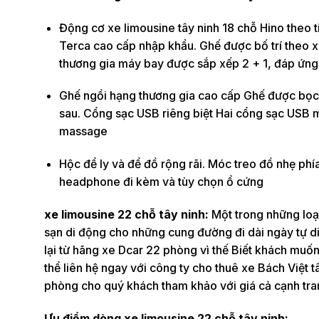
Động cơ xe limousine tây ninh 18 chỗ Hino theo ti
Terca cao cấp nhập khẩu. Ghế được bố trí theo 
thương gia máy bay được sắp xếp 2 + 1, đáp ứng
Ghế ngồi hạng thương gia cao cấp Ghế được bọc
sau. Cổng sạc USB riêng biệt Hai cổng sạc USB m
massage
Hộc để ly và để đồ rộng rãi. Móc treo đồ nhẹ phía
headphone đi kèm và tùy chọn ổ cứng
xe limousine 22 chỗ tây ninh:
Một trong những loại
sạn di động cho những cung đường đi dài ngày tự d
lại từ hãng xe Dcar 22 phòng vì thế Biết khách muố
thể liên hệ ngay với công ty cho thuê xe Bách Việt 
phòng cho quý khách tham khảo với giá cả cạnh tran
Ưu điểm dòng xe limousine 22 chỗ tây ninh: