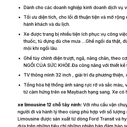
Dành cho các doanh nghiệp kinh doanh dịch vụ 
Tối ưu diện tích, cho lối đi thuận tiện và mở rộng
hành khách và du lịch.
Xe được trang bị nhiều tiện ích phục vụ công việ
thuốc, tủ đựng dù che mưa …Ghế ngồi da thật, đú
mỏi khi ngồi lâu.
Ghế tùy chỉnh điện trượt, ngã, nâng chân, theo 
NGỒI CỦA SỨC KHỎE.Đa công năng với thiết kế 
TV thông mình 32 inch , giải trí đa phương thiện
Tổng hòa hệ thống ánh sáng rực rỡ và sắc màu, v
từ cảm hứng trên xe Maybach hạng sang. Xe có hệ
xe limousine 12 chỗ tây ninh:
Với nhu cầu vận chuy
người đi và hành lý theo cùng phù hợp với số lượng 
Limousine được sản xuất từ dòng Ford Transit và hy
dựa trên những tiêu chí những phiên bản đảm bảo sự 