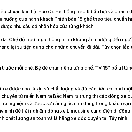
êu chuẩn khí thải Euro 5. Hệ thống treo 6 bầu hơi và phanh đ
xu hướng của hành khách Phiên bản 18 ghế theo tiêu chuẩn 
 được nhu cầu cá nhân hóa của từng khách.
 da. Chế độ trượt ngã thông minh không ảnh hưởng đến ngườ
ang lại sự tiện dụng cho những chuyến đi dài. Tùy chọn lắp
 trước mỗi ghế. Bệ để chân riêng từng ghế. TV 15″ bố trí từn
 xe được cho là xịn sò chất lượng và đủ các tiêu chí như mộ
i chuyển từ miền Nam ra Bắc Nam ra trung thì các dòng xe 
n trải nghiệm và được sự cảm giác như đang trong khách sạn 
tây ninh để trải nghiệm dòng xe Limousine cung điện di động
h chất lượng an toàn và là hãng xe độc quyền tại Tây ninh.