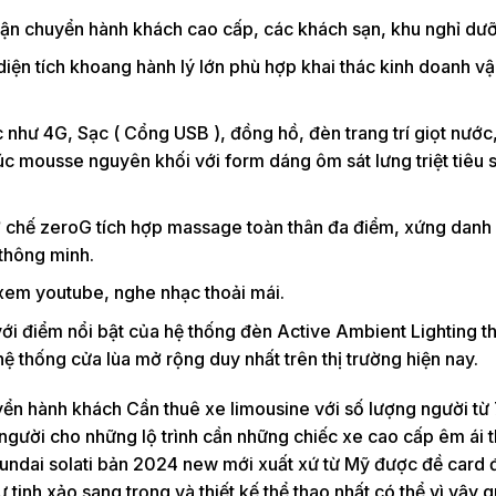
vận chuyển hành khách cao cấp, các khách sạn, khu nghỉ dư
 diện tích khoang hành lý lớn phù hợp khai thác kinh doanh vậ
c như 4G, Sạc ( Cổng USB ), đồng hồ, đèn trang trí giọt nước
c mousse nguyên khối với form dáng ôm sát lưng triệt tiêu 
cơ chế zeroG tích hợp massage toàn thân đa điểm, xứng dan
thông minh.
, xem youtube, nghe nhạc thoải mái.
ới điểm nổi bật của hệ thống đèn Active Ambient Lighting t
 thống cửa lùa mở rộng duy nhất trên thị trường hiện nay.
ển hành khách Cần thuê xe limousine với số lượng người từ 
người cho những lộ trình cần những chiếc xe cao cấp êm ái t
undai solati bản 2024 new mới xuất xứ từ Mỹ được đề card đ
tinh xảo sang trọng và thiết kế thể thao nhất có thể vì vậy 