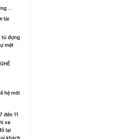
ỡng …
n tải
, tủ đựng
sự mệt
h GHẾ
hế hệ mới
7 đến 11
hì xe
ồ lại
quý khách