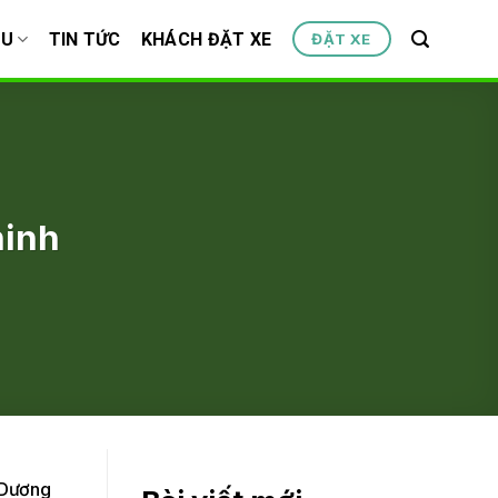
ỆU
TIN TỨC
KHÁCH ĐẶT XE
ĐẶT XE
ninh
 Dương