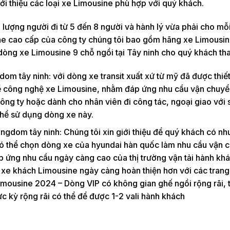
ới thiệu các loại xe Limousine phù hợp với quý khách.
lượng người đi từ 5 đến 8 người và hành lý vừa phải cho mỗ
ne cao cấp của công ty chúng tôi bao gồm hãng xe Limousin
 dòng xe Limousine 9 chỗ ngồi tại Tây ninh cho quý khách th
dom tây ninh: với dòng xe transit xuất xứ từ mỹ đã được thiế
về công nghệ xe Limousine, nhằm đáp ứng nhu cầu vận chuy
ông ty hoặc dành cho nhân viên đi công tác, ngoại giao với 
 thể sử dụng dòng xe này.
ngdom tây ninh: Chúng tôi xin giới thiệu để quý khách có nh
có thể chọn dòng xe của hyundai hàn quốc làm nhu cầu vận c
áp ứng nhu cầu ngày càng cao của thị trường vận tải hành kh
e khách Limousine ngày càng hoàn thiện hơn với các trang t
imousine 2024 – Dòng VIP có không gian ghế ngồi rộng rãi, 
c kỳ rộng rãi có thể để được 1-2 vali hành khách