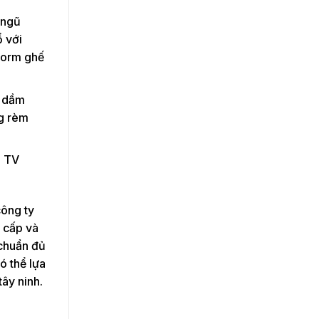
 ngũ
ổ với
form ghế
g dầm
ng rèm
e TV
công ty
o cấp và
 chuẩn đủ
ó thể lựa
ây ninh.