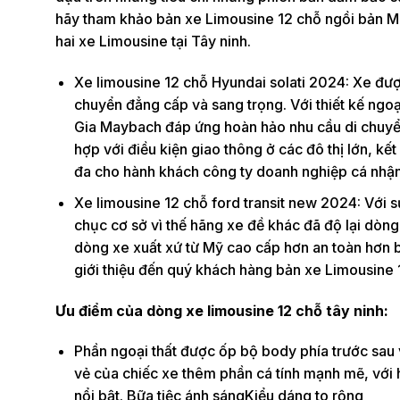
hãy tham khảo bản xe Limousine 12 chỗ ngồi bản Ma
hai xe Limousine tại Tây ninh.
Xe limousine 12 chỗ Hyundai solati 2024: Xe đượ
chuyển đẳng cấp và sang trọng. Với thiết kế ng
Gia Maybach đáp ứng hoàn hảo nhu cầu di chuyển 
hợp với điều kiện giao thông ở các đô thị lớn, kết
đa cho hành khách công ty doanh nghiệp cá nhận 
Xe limousine 12 chỗ ford transit new 2024: Với s
chục cơ sở vì thế hãng xe đề khác đã độ lại dòn
dòng xe xuất xứ từ Mỹ cao cấp hơn an toàn hơn bề
giới thiệu đến quý khách hàng bản xe Limousine 1
Ưu điểm của dòng xe limousine 12 chỗ tây ninh:
Phần ngoại thất được ốp bộ body phía trước sau 
vẻ của chiếc xe thêm phần cá tính mạnh mẽ, với
nổi bật. Bữa tiệc ánh sángKiểu dáng to rộng