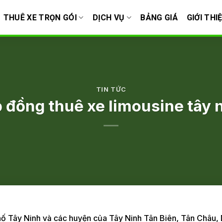
THUÊ XE TRỌN GÓI
DỊCH VỤ
BẢNG GIÁ
GIỚI THI
TIN TỨC
 đồng thuê xe limousine tây 
phố Tây Ninh và các huyện của Tây Ninh Tân Biên, Tân Châu,