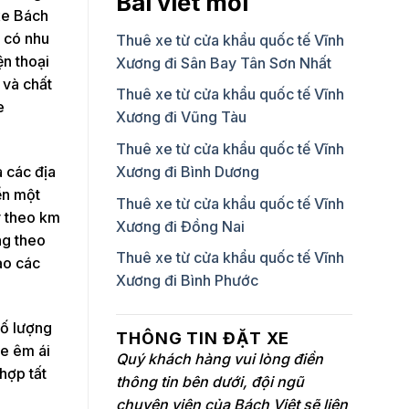
Bài viết mới
xe Bách
h có nhu
Thuê xe từ cửa khẩu quốc tế Vĩnh
ện thoại
Xương đi Sân Bay Tân Sơn Nhất
 và chất
Thuê xe từ cửa khẩu quốc tế Vĩnh
e
Xương đi Vũng Tàu
Thuê xe từ cửa khẩu quốc tế Vĩnh
 các địa
Xương đi Bình Dương
ển một
Thuê xe từ cửa khẩu quốc tế Vĩnh
y theo km
Xương đi Đồng Nai
ng theo
Thuê xe từ cửa khẩu quốc tế Vĩnh
ảo các
Xương đi Bình Phước
số lượng
THÔNG TIN ĐẶT XE
xe êm ái
Quý khách hàng vui lòng điền
hợp tất
thông tin bên dưới, đội ngũ
chuyên viên của Bách Việt sẽ liên