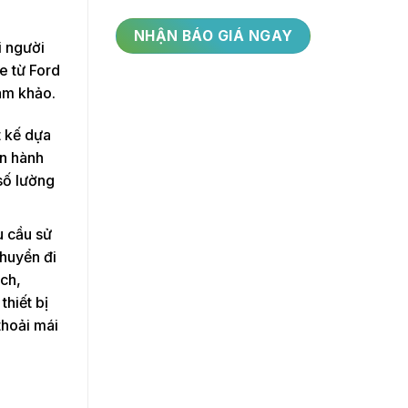
i người
e từ Ford
am khảo.
t kế dựa
ển hành
số lường
u cầu sử
huyển đi
ách,
hiết bị
thoải mái