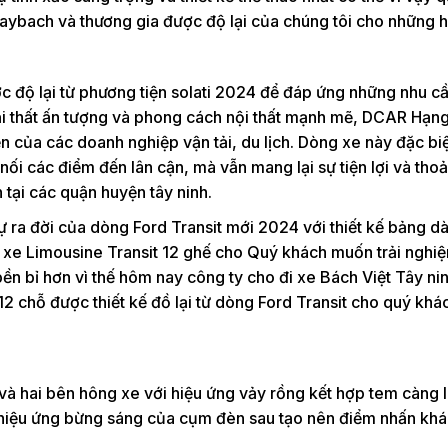
ybach và thương gia được độ lại của chúng tôi cho những h
c độ lại từ phương tiện solati 2024 để đáp ứng những nhu cầ
oại thất ấn tượng và phong cách nội thất mạnh mẽ, DCAR Hạ
của các doanh nghiệp vận tải, du lịch. Dòng xe này đặc bi
 nối các điểm đến lân cận, mà vẫn mang lại sự tiện lợi và thoả
tại các quận huyện tây ninh.
ự ra đời của dòng Ford Transit mới 2024 với thiết kế bảng dà
g xe Limousine Transit 12 ghế cho Quý khách muốn trải nghi
n bỉ hơn vì thế hôm nay công ty cho đi xe Bách Việt Tây nin
2 chỗ được thiết kế đồ lại từ dòng Ford Transit cho quý khá
và hai bên hông xe với hiệu ứng vảy rồng kết hợp tem càng
 hiệu ứng bừng sáng của cụm đèn sau tạo nên điểm nhấn khá