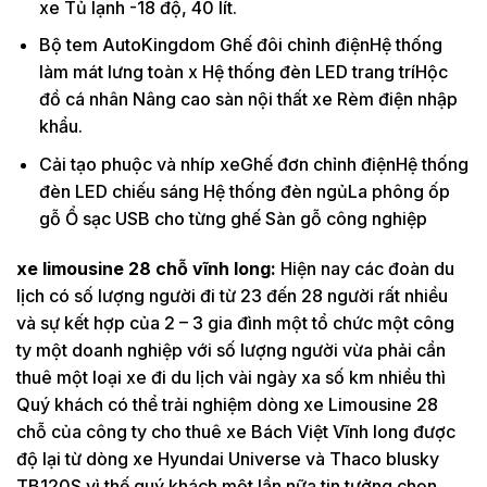
xe Tủ lạnh -18 độ, 40 lít.
Bộ tem AutoKingdom Ghế đôi chỉnh điệnHệ thống
làm mát lưng toàn x Hệ thống đèn LED trang tríHộc
đồ cá nhân Nâng cao sàn nội thất xe Rèm điện nhập
khẩu.
Cải tạo phuộc và nhíp xeGhế đơn chỉnh điệnHệ thống
đèn LED chiếu sáng Hệ thống đèn ngủLa phông ốp
gỗ Ổ sạc USB cho từng ghế Sàn gỗ công nghiệp
xe limousine 28 chỗ vĩnh long:
Hiện nay các đoàn du
lịch có số lượng người đi từ 23 đến 28 người rất nhiều
và sự kết hợp của 2 – 3 gia đình một tổ chức một công
ty một doanh nghiệp với số lượng người vừa phải cần
thuê một loại xe đi du lịch vài ngày xa số km nhiều thì
Quý khách có thể trải nghiệm dòng xe Limousine 28
chỗ của công ty cho thuê xe Bách Việt Vĩnh long được
độ lại từ dòng xe Hyundai Universe và Thaco blusky
TB120S vì thế quý khách một lần nữa tin tưởng chọn