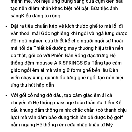
mạnh mẽ, với hiệu ứng bừng sáng của cụm đèn sau
tạo nên điểm nhấn khác biệt nổi bật. Bữa tiệc ánh
sángKiểu dáng to rộng
Đặt ra tiêu chuẩn kép về kích thước ghế to mà lối đi
vẫn thoải mái Góc nghiêng khi ngồi và ngã lưng được
đội ngũ nghiên cứu thiết kế cho người ngồi sự thoải
mái tối đa Thiết kế đường may thương hiệu trên nền
da thật, gối cổ với Phiên Bản Rồng đặc trưng Hệ
thống đệm mousse AIR SPRINGS Đa Tầng tạo cảm
giác ngồi êm ái mà vẫn giữ form ghế bền lâu Đèn
viền chạy xung quanh ốp lưng ghế ngồi tạo nên hiệu
ứng thu hút hấp dẫn
Với gối cổ nâng đỡ đầu, tạo cảm giác êm ái cả
chuyến đi Hệ thống massage toàn thân đa điểm Kết
cấu khung dầm thông minh: chắc chắn (có thanh chịu
lực) mà vẫn đảm bảo dung tích lớn để được bộ golf
nằm ngang Hệ thống rèm cửa nhập khẩu từ Mỹ