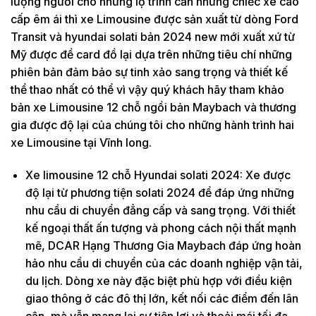
lượng người cho những lộ trình cần những chiếc xe cao
cấp êm ái thì xe Limousine được sản xuất từ dòng Ford
Transit và hyundai solati bản 2024 new mới xuất xứ từ
Mỹ được đề card đồ lại dựa trên những tiêu chí những
phiên bản đảm bảo sự tinh xảo sang trọng và thiết kế
thể thao nhất có thể vì vậy quý khách hãy tham khảo
bản xe Limousine 12 chỗ ngồi bản Maybach và thương
gia được độ lại của chúng tôi cho những hành trình hai
xe Limousine tại Vĩnh long.
Xe limousine 12 chỗ Hyundai solati 2024: Xe được
độ lại từ phương tiện solati 2024 để đáp ứng những
nhu cầu di chuyển đẳng cấp và sang trọng. Với thiết
kế ngoại thất ấn tượng và phong cách nội thất mạnh
mẽ, DCAR Hạng Thương Gia Maybach đáp ứng hoàn
hảo nhu cầu di chuyển của các doanh nghiệp vận tải,
du lịch. Dòng xe này đặc biệt phù hợp với điều kiện
giao thông ở các đô thị lớn, kết nối các điểm đến lân