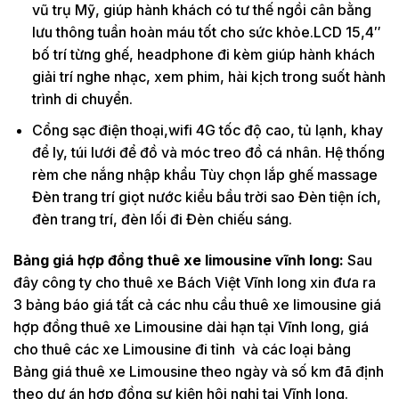
vũ trụ Mỹ, giúp hành khách có tư thế ngồi cân bằng
lưu thông tuần hoàn máu tốt cho sức khỏe.LCD 15,4″
bố trí từng ghế, headphone đi kèm giúp hành khách
giải trí nghe nhạc, xem phim, hài kịch trong suốt hành
trình di chuyển.
Cổng sạc điện thoại,wifi 4G tốc độ cao, tủ lạnh, khay
để ly, túi lưới để đồ và móc treo đồ cá nhân. Hệ thống
rèm che nắng nhập khẩu Tùy chọn lắp ghế massage
Đèn trang trí giọt nước kiểu bầu trời sao Đèn tiện ích,
đèn trang trí, đèn lối đi Đèn chiếu sáng.
Bảng giá hợp đồng thuê xe limousine vĩnh long:
Sau
đây công ty cho thuê xe Bách Việt Vĩnh long xin đưa ra
3 bảng báo giá tất cả các nhu cầu thuê xe limousine giá
hợp đồng thuê xe Limousine dài hạn tại Vĩnh long, giá
cho thuê các xe Limousine đi tỉnh và các loại bảng
Bảng giá thuê xe Limousine theo ngày và số km đã định
theo dự án hợp đồng sự kiện hội nghị tại Vĩnh long.