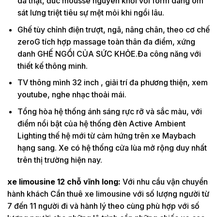
da thật, đúc mousse nguyên khối với form dáng ôm
sát lưng triệt tiêu sự mệt mỏi khi ngồi lâu.
Ghế tùy chỉnh điện trượt, ngã, nâng chân, theo cơ chế
zeroG tích hợp massage toàn thân đa điểm, xứng
danh GHẾ NGỒI CỦA SỨC KHỎE.Đa công năng với
thiết kế thông minh.
TV thông mình 32 inch , giải trí đa phương thiện, xem
youtube, nghe nhạc thoải mái.
Tổng hòa hệ thống ánh sáng rực rỡ và sắc màu, với
điểm nổi bật của hệ thống đèn Active Ambient
Lighting thế hệ mới từ cảm hứng trên xe Maybach
hạng sang. Xe có hệ thống cửa lùa mở rộng duy nhất
trên thị trường hiện nay.
xe limousine 12 chỗ vĩnh long:
Với nhu cầu vận chuyển
hành khách Cần thuê xe limousine với số lượng người từ
7 đến 11 người đi và hành lý theo cùng phù hợp với số