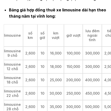
Bảng giá hợp đồng thuê xe limousine dài hạn theo
tháng năm tại vĩnh long:
lưu đêm
ti
số
số
km
limousine
giờ vượt
ngoài
ch
km
giờ
vượt
tỉnh
limousine
2,600
10
16,000
100,000
300,000
2,0
9 chỗ
limousine
2,600
10
18,000
150,000
300,000
2,5
12 chỗ
limousine
2,600
10
25,000
200,000
400,000
4,0
18 chỗ
limousine
2,600
10
30,000
250,000
450,000
4,5
22 chỗ
limousine
2,600
10
35,000
300,000
500,000
5,0
28 chỗ