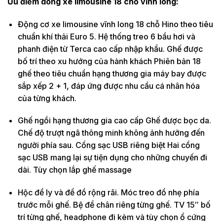
Ưu điểm dòng xe limousine 18 chỗ vĩnh long:
Động cơ xe limousine vĩnh long 18 chỗ Hino theo tiêu
chuẩn khí thải Euro 5. Hệ thống treo 6 bầu hơi và
phanh điện từ Terca cao cấp nhập khẩu. Ghế được
bố trí theo xu hướng của hành khách Phiên bản 18
ghế theo tiêu chuẩn hạng thương gia máy bay được
sắp xếp 2 + 1, đáp ứng được nhu cầu cá nhân hóa
của từng khách.
Ghế ngồi hạng thương gia cao cấp Ghế được bọc da.
Chế độ trượt ngã thông minh không ảnh hưởng đến
người phía sau. Cổng sạc USB riêng biệt Hai cổng
sạc USB mang lại sự tiện dụng cho những chuyến đi
dài. Tùy chọn lắp ghế massage
Hộc để ly và để đồ rộng rãi. Móc treo đồ nhẹ phía
trước mỗi ghế. Bệ để chân riêng từng ghế. TV 15″ bố
trí từng ghế, headphone đi kèm và tùy chọn ổ cứng