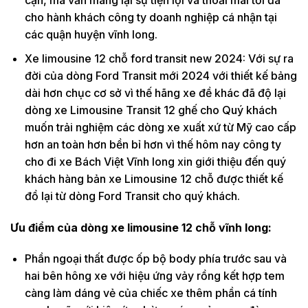
cận, mà vẫn mang lại sự tiện lợi và thoải mái tối đa
cho hành khách công ty doanh nghiệp cá nhận tại
các quận huyện vĩnh long.
Xe limousine 12 chỗ ford transit new 2024: Với sự ra
đời của dòng Ford Transit mới 2024 với thiết kế bảng
dài hơn chục cơ sở vì thế hãng xe đề khác đã độ lại
dòng xe Limousine Transit 12 ghế cho Quý khách
muốn trải nghiệm các dòng xe xuất xứ từ Mỹ cao cấp
hơn an toàn hơn bền bỉ hơn vì thế hôm nay công ty
cho đi xe Bách Việt Vĩnh long xin giới thiệu đến quý
khách hàng bản xe Limousine 12 chỗ được thiết kế
đồ lại từ dòng Ford Transit cho quý khách.
Ưu điểm của dòng xe limousine 12 chỗ vĩnh long:
Phần ngoại thất được ốp bộ body phía trước sau và
hai bên hông xe với hiệu ứng vảy rồng kết hợp tem
càng làm dáng vẻ của chiếc xe thêm phần cá tính