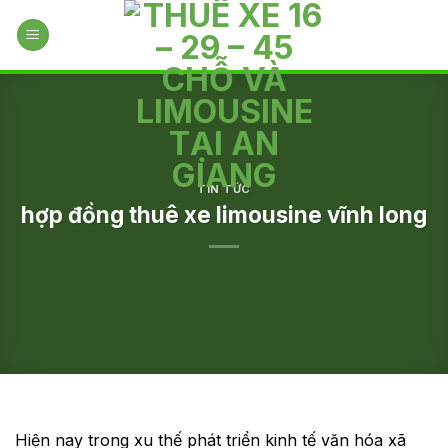
Skip
to
content
TIN TỨC
hợp đồng thuê xe limousine vĩnh long
Hiện nay trong xu thế phát triển kinh tế văn hóa xã