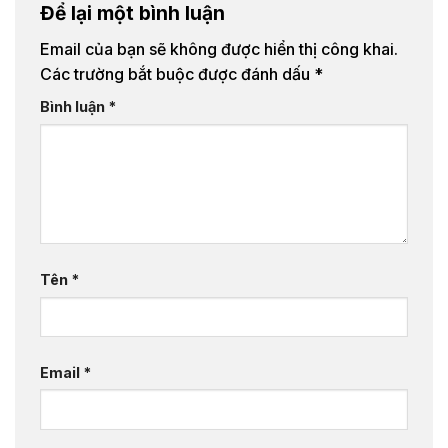
Để lại một bình luận
Email của bạn sẽ không được hiển thị công khai.
Các trường bắt buộc được đánh dấu
*
Bình luận
*
Tên
*
Email
*