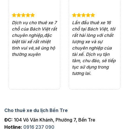
e 4
Dịch vụ cho thuê xe 7
Lần đầu thuê xe 16
Xe
rất
chỗ của Bách Việt rất
chỗ tại Bách Việt, tôi
tà
ện
chuyên nghiệp,đặc
rất hài lòng với chất
rấ
iểu
biệt tài xế rất nhiệt
lượng xe và sự
th
ôn
tình vui vẻ,sẽ ủng hộ
chuyên nghiệp của
đá
thường xuyên
tài xế. Dịch vụ tận
th
ng
tâm, chu đáo, sẽ tiếp
ch
tục sử dụng trong
ho
tương lai.
Cho thuê xe du lịch Bến Tre
ĐC:
104 Võ Văn Khánh, Phường 7, Bến Tre
Hotline:
0916 237 090