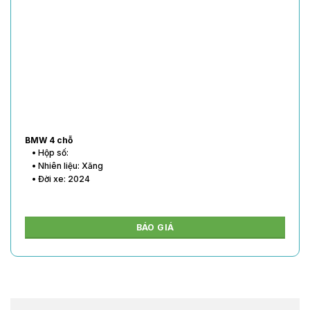
BMW 4 chỗ
• Hộp số:
• Nhiên liệu: Xăng
• Đời xe: 2024
BÁO GIÁ