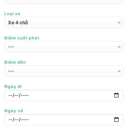
Loại xe
Điểm xuất phát
Điểm đến
Ngày đi
Ngày về