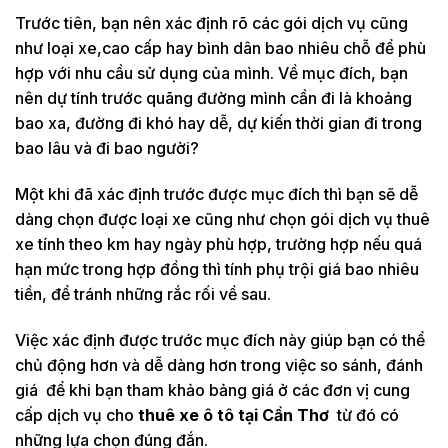
Trước tiên, bạn nên xác định rõ các gói dịch vụ cũng
như loại xe,cao cấp hay bình dân bao nhiêu chỗ để phù
hợp với nhu cầu sử dụng của mình. Về mục đích, bạn
nên dự tính trước quãng đường mình cần đi là khoảng
bao xa, đường đi khó hay dễ, dự kiến thời gian đi trong
bao lâu và đi bao người?
Một khi đã xác định trước được mục đích thì bạn sẽ dễ
dàng chọn được loại xe cũng như chọn gói dịch vụ thuê
xe tính theo km hay ngày phù hợp, trường hợp nếu quá
hạn mức trong hợp đồng thì tính phụ trội giá bao nhiêu
tiền, để tránh những rắc rối về sau.
Việc xác định được trước mục đích này giúp bạn có thể
chủ động hơn và dễ dàng hơn trong việc so sánh, đánh
giá để khi bạn tham khảo bảng giá ở các đơn vị cung
cấp dịch vụ cho
thuê xe ô tô tại Cần Thơ
từ đó có
những lựa chọn đúng đắn.