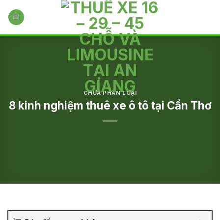
Skip
to
content
CHƯA PHÂN LOẠI
8 kinh nghiệm thuê xe ô tô tại Cần Thơ