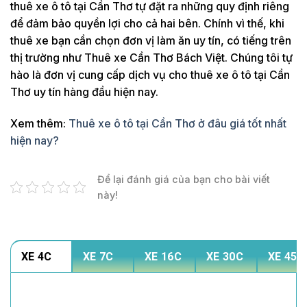
thuê xe ô tô tại Cần Thơ tự đặt ra những quy định riêng
để đảm bảo quyền lợi cho cả hai bên. Chính vì thế, khi
thuê xe bạn cần chọn đơn vị làm ăn uy tín, có tiếng trên
thị trường như Thuê xe Cần Thơ Bách Việt. Chúng tôi tự
hào là đơn vị cung cấp dịch vụ cho thuê xe ô tô tại Cần
Thơ uy tín hàng đầu hiện nay.
Xem thêm:
Thuê xe ô tô tại Cần Thơ ở đâu giá tốt nhất
hiện nay?
Để lại đánh giá của bạn cho bài viết
này!
XE 4C
XE 7C
XE 16C
XE 30C
XE 45C