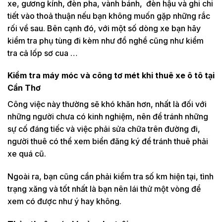
xe, gương kính, đèn pha, vành bánh, đèn hậu và ghi chi
tiết vào thoả thuận nếu bạn không muốn gặp những rắc
rối về sau. Bên cạnh đó, với một số dòng xe bạn hãy
kiểm tra phụ tùng đi kèm như đồ nghề cũng như kiểm
tra cả lốp sơ cua …
Kiểm tra máy móc và công tơ mét khi thuê xe ô tô tại
Cần Thơ
Công việc này thường sẽ khó khăn hơn, nhất là đối với
những người chưa có kinh nghiệm, nên để tránh những
sự cố đáng tiếc và việc phải sửa chữa trên đường đi,
người thuê có thể xem biển đăng ký để tránh thuê phải
xe quá cũ.
Ngoài ra, bạn cũng cần phải kiểm tra số km hiện tại, tình
trạng xăng và tốt nhất là bạn nên lái thử một vòng để
xem có được như ý hay không.