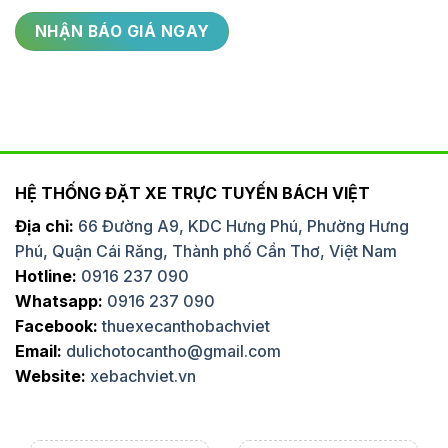
HỆ THỐNG ĐẶT XE TRỰC TUYẾN BÁCH VIỆT
Địa chỉ:
66 Đường A9, KDC Hưng Phú, Phường Hưng
Phú, Quận Cái Răng, Thành phố Cần Thơ, Việt Nam
Hotline:
0916 237 090
Whatsapp:
0916 237 090
Facebook:
thuexecanthobachviet
Email:
dulichotocantho@gmail.com
Website:
xebachviet.vn