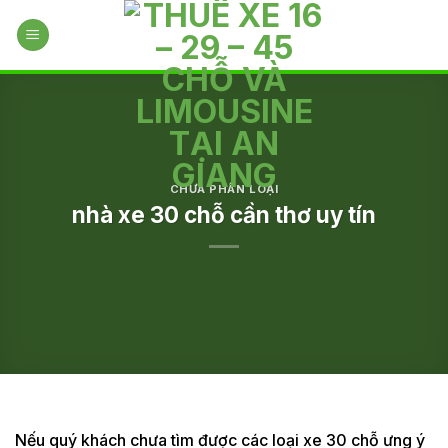
Skip
to
content
CHƯA PHÂN LOẠI
nhà xe 30 chỗ cần thơ uy tín
Nếu quý khách chưa tìm được các loại xe 30 chỗ ưng ý