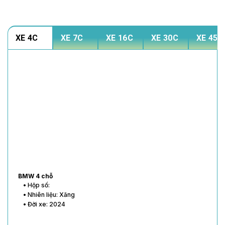
XE 4C
XE 7C
XE 16C
XE 30C
XE 45C
BMW 4 chỗ
• Hộp số:
• Nhiên liệu: Xăng
• Đời xe: 2024