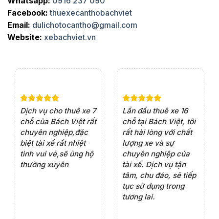
Whatsapp:
0916 237 090
Facebook:
thuexecanthobachviet
Email:
dulichotocantho@gmail.com
Website:
xebachviet.vn
e 4
Dịch vụ cho thuê xe 7
Lần đầu thuê xe 16
Xe
rất
chỗ của Bách Việt rất
chỗ tại Bách Việt, tôi
tà
ện
chuyên nghiệp,đặc
rất hài lòng với chất
rấ
iểu
biệt tài xế rất nhiệt
lượng xe và sự
th
ôn
tình vui vẻ,sẽ ủng hộ
chuyên nghiệp của
đá
thường xuyên
tài xế. Dịch vụ tận
th
ng
tâm, chu đáo, sẽ tiếp
ch
tục sử dụng trong
ho
tương lai.