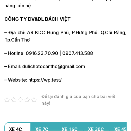
hàng liên hệ
CÔNG TY DV&DL BÁCH VIỆT
– Địa chỉ: A9 KDC Hưng Phú, P.Hưng Phú, Q.Cái Răng,
Tp.Cần Thơ
– Hotline: 0916.23.70.90 | 0907.413.588
– Email: dulichotocantho@gmail.com
– Website: https://wp.test/
Để lại đánh giá của bạn cho bài viết
này!
XE 4C
XE 7C
XE 16C
XE 30C
XE 45C