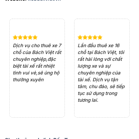
e 4
Dịch vụ cho thuê xe 7
Lần đầu thuê xe 16
Xe
rất
chỗ của Bách Việt rất
chỗ tại Bách Việt, tôi
tà
ện
chuyên nghiệp,đặc
rất hài lòng với chất
rấ
iểu
biệt tài xế rất nhiệt
lượng xe và sự
th
ôn
tình vui vẻ,sẽ ủng hộ
chuyên nghiệp của
đá
thường xuyên
tài xế. Dịch vụ tận
th
ng
tâm, chu đáo, sẽ tiếp
ch
tục sử dụng trong
ho
tương lai.