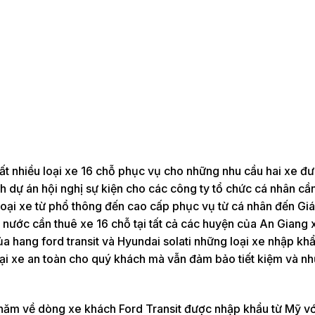
rất nhiều loại xe 16 chỗ phục vụ cho những nhu cầu hai xe đ
 dự án hội nghị sự kiện cho các công ty tổ chức cá nhân cần
 loại xe từ phổ thông đến cao cấp phục vụ từ cá nhân đến Gi
ước cần thuê xe 16 chỗ tại tất cả các huyện của An Giang x
ủa hang ford transit và Hyundai solati những loại xe nhập kh
ại xe an toàn cho quý khách mà vẫn đảm bảo tiết kiệm và nh
 năm về dòng xe khách Ford Transit được nhập khẩu từ Mỹ vớ