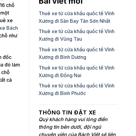
Bài viết mới
 16 chỗ
 một
Thuê xe từ cửa khẩu quốc tế Vĩnh
huê xe
Xương đi Sân Bay Tân Sơn Nhất
 xe Bách
Thuê xe từ cửa khẩu quốc tế Vĩnh
 chỗ như
Xương đi Vũng Tàu
Thuê xe từ cửa khẩu quốc tế Vĩnh
m đốc
Xương đi Bình Dương
ua đó làm
Thuê xe từ cửa khẩu quốc tế Vĩnh
6 chỗ
Xương đi Đồng Nai
tất cả
Thuê xe từ cửa khẩu quốc tế Vĩnh
Xương đi Bình Phước
THÔNG TIN ĐẶT XE
Quý khách hàng vui lòng điền
thông tin bên dưới, đội ngũ
chuyên viên của Bách Việt sẽ liên