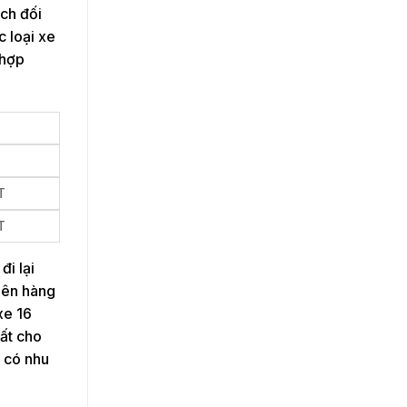
ách đối
c loại xe
 hợp
T
T
đi lại
 lên hàng
xe 16
hất cho
n có nhu