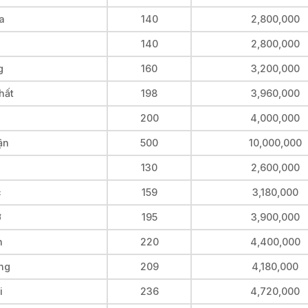
a
140
2,800,000
140
2,800,000
g
160
3,200,000
hất
198
3,960,000
200
4,000,000
ận
500
10,000,000
130
2,600,000
c
159
3,180,000
ờ
195
3,900,000
h
220
4,400,000
ơng
209
4,180,000
i
236
4,720,000