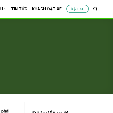
ỆU
TIN TỨC
KHÁCH ĐẶT XE
ĐẶT XE
 phải