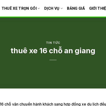
THUÊ XE TRỌN GÓI
DỊCH VỤ
BẢNG GIÁ
GIỚI THI
TIN TỨC
thuê xe 16 chỗ an giang
16 chỗ vận chuyển hành khách sang hợp đồng xe du lịch đều