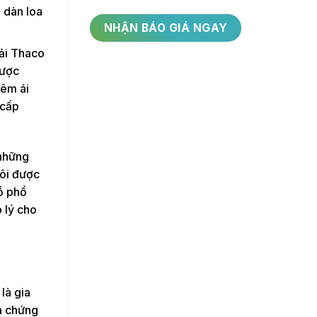
h dàn loa
Hải Thaco
được
 êm ái
 cấp
 những
tôi được
hỗ phổ
 lý cho
là gia
và chứng