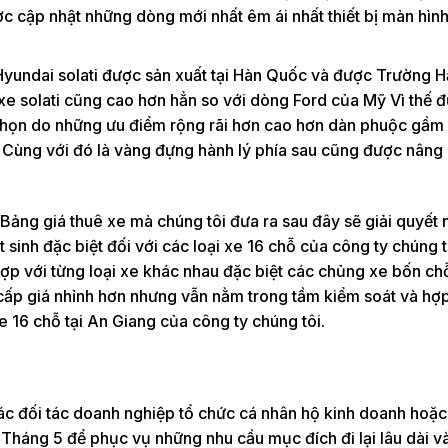
ược cập nhật những dòng mới nhất êm ái nhất thiết bị màn hìn
Hyundai solati được sản xuất tại Hàn Quốc và được Trường 
ê xe solati cũng cao hơn hẳn so với dòng Ford của Mỹ Vì thế 
 chọn do những ưu điểm rộng rãi hơn cao hơn dàn phuộc gầm
ơn Cùng với đó là vàng đựng hành lý phía sau cũng được nâng
Bảng giá thuê xe mà chúng tôi đưa ra sau đây sẽ giải quyết
 sinh đặc biệt đối với các loại xe 16 chỗ của công ty chúng 
ù hợp với từng loại xe khác nhau đặc biệt các chủng xe bốn c
o cấp giá nhỉnh hơn nhưng vẫn nằm trong tầm kiểm soát và hợp
e 16 chỗ tại An Giang của công ty chúng tôi.
ác đối tác doanh nghiệp tổ chức cá nhân hộ kinh doanh hoặc 
 Tháng 5 để phục vụ những nhu cầu mục đích đi lại lâu dài 