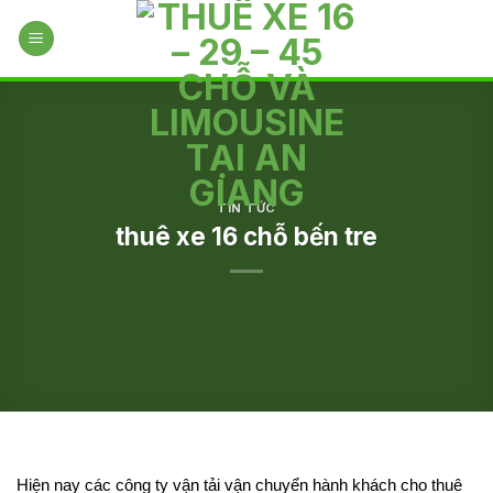
Skip
to
content
TIN TỨC
thuê xe 16 chỗ bến tre
Hiện nay các công ty vận tải vận chuyển hành khách cho thuê