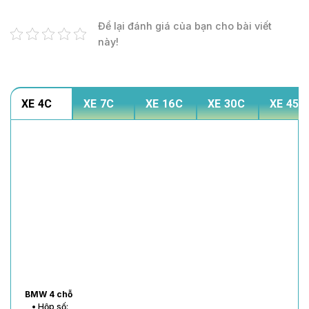
Để lại đánh giá của bạn cho bài viết
này!
XE 4C
XE 7C
XE 16C
XE 30C
XE 45C
BMW 4 chỗ
• Hộp số: