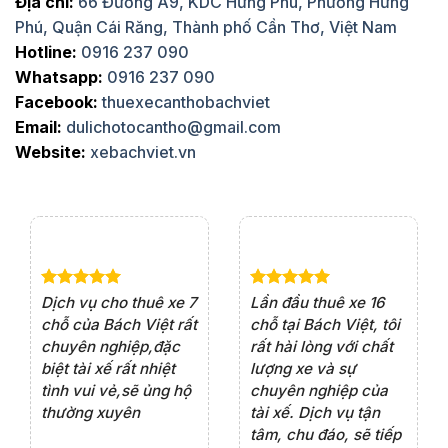
Địa chỉ:
66 Đường A9, KDC Hưng Phú, Phường Hưng
Phú, Quận Cái Răng, Thành phố Cần Thơ, Việt Nam
Hotline:
0916 237 090
Whatsapp:
0916 237 090
Facebook:
thuexecanthobachviet
Email:
dulichotocantho@gmail.com
Website:
xebachviet.vn
e 4
Dịch vụ cho thuê xe 7
Lần đầu thuê xe 16
Xe
rất
chỗ của Bách Việt rất
chỗ tại Bách Việt, tôi
tà
ện
chuyên nghiệp,đặc
rất hài lòng với chất
rấ
iểu
biệt tài xế rất nhiệt
lượng xe và sự
th
ôn
tình vui vẻ,sẽ ủng hộ
chuyên nghiệp của
đá
thường xuyên
tài xế. Dịch vụ tận
th
ng
tâm, chu đáo, sẽ tiếp
ch