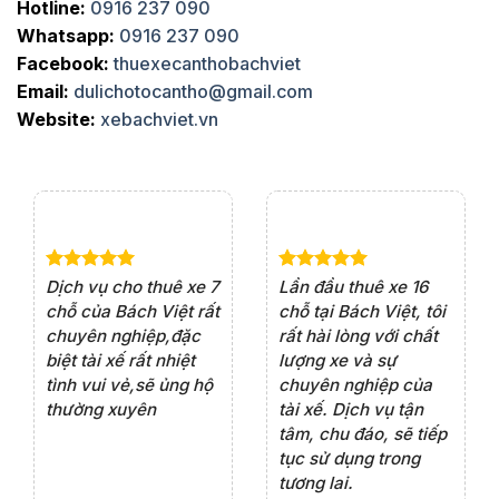
Hotline:
0916 237 090
Whatsapp:
0916 237 090
Facebook:
thuexecanthobachviet
Email:
dulichotocantho@gmail.com
Website:
xebachviet.vn
e 4
Dịch vụ cho thuê xe 7
Lần đầu thuê xe 16
Xe
rất
chỗ của Bách Việt rất
chỗ tại Bách Việt, tôi
tà
ện
chuyên nghiệp,đặc
rất hài lòng với chất
rấ
iểu
biệt tài xế rất nhiệt
lượng xe và sự
th
ôn
tình vui vẻ,sẽ ủng hộ
chuyên nghiệp của
đá
thường xuyên
tài xế. Dịch vụ tận
th
ng
tâm, chu đáo, sẽ tiếp
ch
tục sử dụng trong
ho
tương lai.