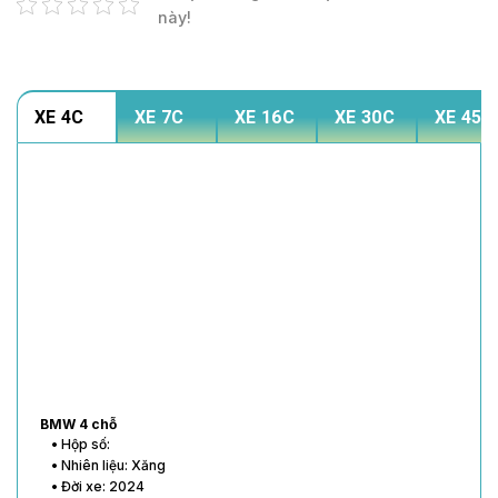
này!
XE 4C
XE 7C
XE 16C
XE 30C
XE 45C
BMW 4 chỗ
• Hộp số:
• Nhiên liệu: Xăng
• Đời xe: 2024