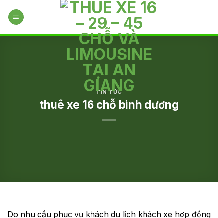
Skip
to
content
TIN TỨC
thuê xe 16 chỗ bình dương
Do nhu cầu phục vụ khách du lịch khách xe hợp đồng