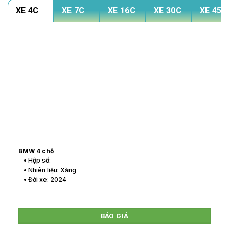
XE 4C
XE 7C
XE 16C
XE 30C
XE 45C
BMW 4 chỗ
• Hộp số:
• Nhiên liệu: Xăng
• Đời xe: 2024
BÁO GIÁ