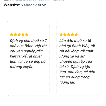
Website:
xebachviet.vn
e 4
Dịch vụ cho thuê xe 7
Lần đầu thuê xe 16
Xe
rất
chỗ của Bách Việt rất
chỗ tại Bách Việt, tôi
tà
ện
chuyên nghiệp,đặc
rất hài lòng với chất
rấ
iểu
biệt tài xế rất nhiệt
lượng xe và sự
th
ôn
tình vui vẻ,sẽ ủng hộ
chuyên nghiệp của
đá
thường xuyên
tài xế. Dịch vụ tận
th
ng
tâm, chu đáo, sẽ tiếp
ch
tục sử dụng trong
ho
tương lai.