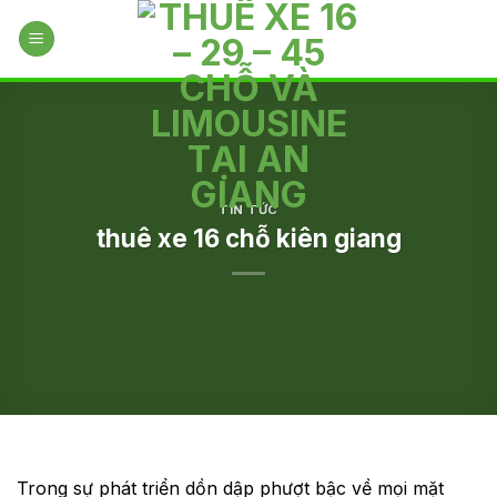
Skip
to
content
TIN TỨC
thuê xe 16 chỗ kiên giang
Trong sự phát triển dồn dập phượt bậc về mọi mặt