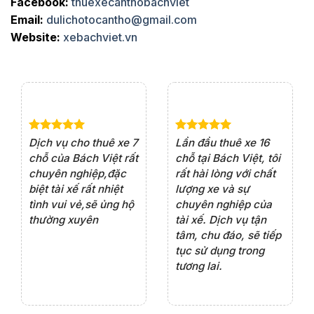
Facebook:
thuexecanthobachviet
Email:
dulichotocantho@gmail.com
Website:
xebachviet.vn
e 4
Dịch vụ cho thuê xe 7
Lần đầu thuê xe 16
Xe
rất
chỗ của Bách Việt rất
chỗ tại Bách Việt, tôi
tà
ện
chuyên nghiệp,đặc
rất hài lòng với chất
rấ
iểu
biệt tài xế rất nhiệt
lượng xe và sự
th
ôn
tình vui vẻ,sẽ ủng hộ
chuyên nghiệp của
đá
thường xuyên
tài xế. Dịch vụ tận
th
ng
tâm, chu đáo, sẽ tiếp
ch
tục sử dụng trong
ho
tương lai.