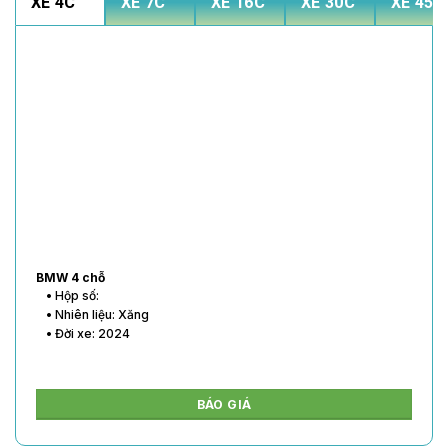
XE 4C
XE 7C
XE 16C
XE 30C
XE 45C
BMW 4 chỗ
• Hộp số:
• Nhiên liệu: Xăng
• Đời xe: 2024
BÁO GIÁ