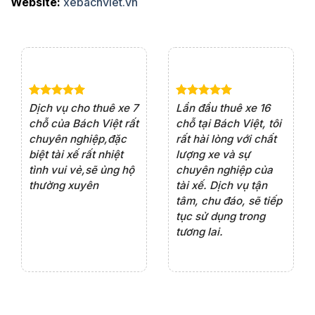
Website:
xebachviet.vn
e 4
Dịch vụ cho thuê xe 7
Lần đầu thuê xe 16
Xe
rất
chỗ của Bách Việt rất
chỗ tại Bách Việt, tôi
tà
ện
chuyên nghiệp,đặc
rất hài lòng với chất
rấ
iểu
biệt tài xế rất nhiệt
lượng xe và sự
th
ôn
tình vui vẻ,sẽ ủng hộ
chuyên nghiệp của
đá
thường xuyên
tài xế. Dịch vụ tận
th
ng
tâm, chu đáo, sẽ tiếp
ch
tục sử dụng trong
ho
tương lai.