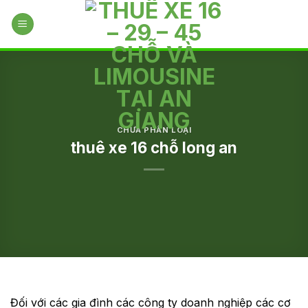
Skip
to
content
CHƯA PHÂN LOẠI
thuê xe 16 chỗ long an
Đối với các gia đình các công ty doanh nghiệp các cơ