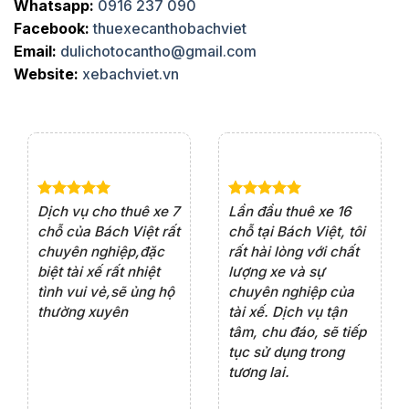
Whatsapp:
0916 237 090
Facebook:
thuexecanthobachviet
Email:
dulichotocantho@gmail.com
Website:
xebachviet.vn
e 4
Dịch vụ cho thuê xe 7
Lần đầu thuê xe 16
Xe
rất
chỗ của Bách Việt rất
chỗ tại Bách Việt, tôi
tà
ện
chuyên nghiệp,đặc
rất hài lòng với chất
rấ
iểu
biệt tài xế rất nhiệt
lượng xe và sự
th
ôn
tình vui vẻ,sẽ ủng hộ
chuyên nghiệp của
đá
thường xuyên
tài xế. Dịch vụ tận
th
ng
tâm, chu đáo, sẽ tiếp
ch
tục sử dụng trong
ho
tương lai.