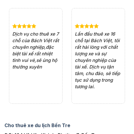
e 4
Dịch vụ cho thuê xe 7
Lần đầu thuê xe 16
Xe
rất
chỗ của Bách Việt rất
chỗ tại Bách Việt, tôi
tà
ện
chuyên nghiệp,đặc
rất hài lòng với chất
rấ
iểu
biệt tài xế rất nhiệt
lượng xe và sự
th
ôn
tình vui vẻ,sẽ ủng hộ
chuyên nghiệp của
đá
thường xuyên
tài xế. Dịch vụ tận
th
ng
tâm, chu đáo, sẽ tiếp
ch
tục sử dụng trong
ho
tương lai.
Cho thuê xe du lịch Bến Tre