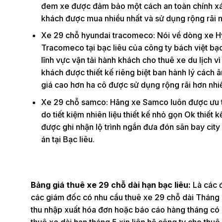
đem xe được đảm bảo một cách an toàn chính xác
khách được mua nhiều nhất và sử dụng rộng rãi n
Xe 29 chỗ hyundai tracomeco: Nói về dòng xe H
Tracomeco tại bạc liêu của công ty bách việt bạc
lĩnh vực vận tải hành khách cho thuê xe du lịch v
khách được thiết kế riêng biệt ban hành lý cách â
giá cao hơn ha cô được sử dụng rộng rãi hơn nhi
Xe 29 chỗ samco: Hãng xe Samco luôn được ưu tiê
do tiết kiệm nhiên liệu thiết kế nhỏ gọn Ok thiết
được ghi nhận lộ trình ngắn đưa đón sân bay city
án tại Bạc liêu.
Bảng giá thuê xe 29 chỗ dài hạn bạc liêu:
Là các 
các giám đốc có nhu cầu thuê xe 29 chỗ dài Tháng 
thu nhập xuất hóa đơn hoặc báo cáo hàng tháng có lộ 
thuê xe dài hạn tháng 5 xin liên hệ công ty cho thu