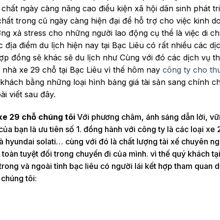
t chất ngày càng nâng cao điều kiện xã hội dân sinh phát tr
chất trong cũ ngày càng hiện đại để hỗ trợ cho việc kinh d
ỡng xả stress cho những người lao động cụ thể là việc di c
địa điểm du lịch hiện nay tại Bạc Liêu có rất nhiều các dị
hợp đồng sẽ khác sẽ du lịch như Cùng với đó các dịch vụ t
 nhà xe 29 chỗ tại Bạc Liêu vì thế hôm nay
công ty cho th
 khách bằng những loại hình bảng giá tài sản sang chính c
i viết sau đây.
 xe 29 chỗ chúng tôi
Với phương châm, ánh sáng dẫn lời, v
của bạn là ưu tiên số 1. đồng hành với công ty là các loại xe
và hyundai solati… cùng với đó là chất lượng tài xế chuyên ng
 toàn tuyệt đối trong chuyến đi của mình. vì thế quý khách tạ
trong và ngoài tỉnh bạc liêu có người lái kết hợp tham quan d
chúng tôi: