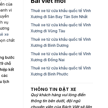
Bài viết mới
iển của
oanh vì
Thuê xe từ cửa khẩu quốc tế Vĩnh
huyển
Xương đi Sân Bay Tân Sơn Nhất
ch vụ
Thuê xe từ cửa khẩu quốc tế Vĩnh
hương
Xương đi Vũng Tàu
uê xe
Thuê xe từ cửa khẩu quốc tế Vĩnh
họn chất
Xương đi Bình Dương
Thuê xe từ cửa khẩu quốc tế Vĩnh
ững bước
Xương đi Đồng Nai
 29 chỗ
Thuê xe từ cửa khẩu quốc tế Vĩnh
hiệp kết
Xương đi Bình Phước
i các
u lịch
THÔNG TIN ĐẶT XE
Quý khách hàng vui lòng điền
thông tin bên dưới, đội ngũ
chuyên viên của Bách Việt sẽ liên