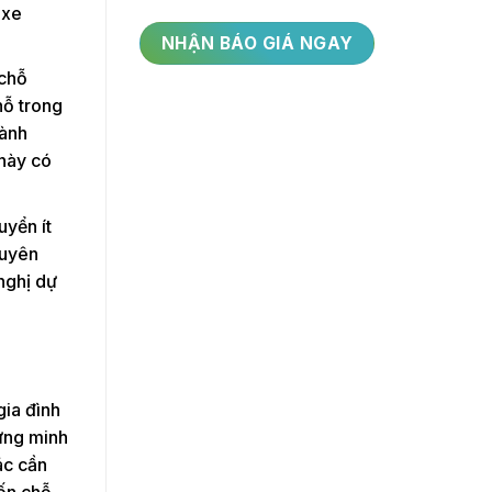
 xe
 chỗ
hỗ trong
hành
 này có
uyển ít
huyên
nghị dự
gia đình
ứng minh
ác cần
bốn chỗ