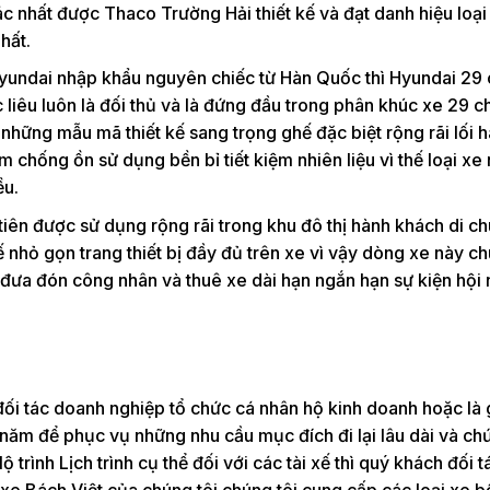
 nhất được Thaco Trường Hải thiết kế và đạt danh hiệu loại
hất.
yundai nhập khẩu nguyên chiếc từ Hàn Quốc thì Hyundai 29
 liêu luôn là đối thủ và là đứng đầu trong phân khúc xe 29 c
ì những mẫu mã thiết kế sang trọng ghế đặc biệt rộng rãi lối 
m chống ồn sử dụng bền bỉ tiết kiệm nhiên liệu vì thế loại xe
ều.
n được sử dụng rộng rãi trong khu đô thị hành khách di ch
 kế nhỏ gọn trang thiết bị đầy đủ trên xe vì vậy dòng xe này c
 đưa đón công nhân và thuê xe dài hạn ngắn hạn sự kiện hội 
đối tác doanh nghiệp tổ chức cá nhân hộ kinh doanh hoặc là 
năm để phục vụ những nhu cầu mục đích đi lại lâu dài và ch
trình Lịch trình cụ thể đối với các tài xế thì quý khách đối t
ê xe Bách Việt của chúng tôi chúng tôi cung cấp các loại xe 