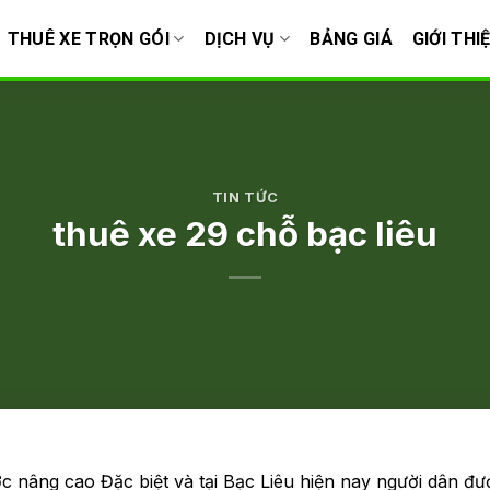
THUÊ XE TRỌN GÓI
DỊCH VỤ
BẢNG GIÁ
GIỚI THI
TIN TỨC
thuê xe 29 chỗ bạc liêu
c nâng cao Đặc biệt và tại Bạc Liêu hiện nay người dân đư