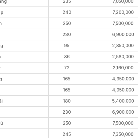
iang
235
7,050,000
áp
240
7,200,000
h
250
7,500,000
230
6,900,000
ng
95
2,850,000
h
86
2,580,000
ỹ
72
2,160,000
ng
165
4,950,000
h
165
4,950,000
ải
180
5,400,000
230
6,900,000
hú
250
7,500,000
245
7,350,000