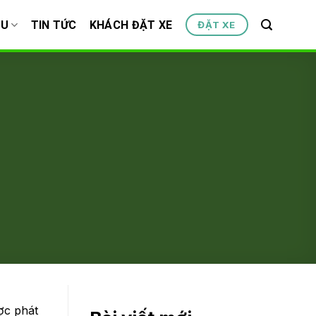
ỆU
TIN TỨC
KHÁCH ĐẶT XE
ĐẶT XE
ợc phát