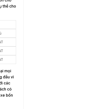
ụ thể cho
ú
AT
AT
AT
lại mọi
g đầu vì
đi các
hách có
 xe bốn