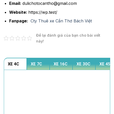
Email:
dulichotocantho@gmail.com
Website:
https://wp.test/
Fanpage:
Cty Thuê xe Cần Thơ Bách Việt
Để lại đánh giá của bạn cho bài viết
này!
XE 4C
XE 7C
XE 16C
XE 30C
XE 45C