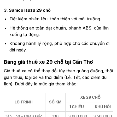
3. Samco Isuzu 29 chỗ
Tiết kiệm nhiên liệu, thân thiện với môi trường.
Hệ thống an toàn đạt chuẩn, phanh ABS, cửa lên
xuống tự động.
Khoang hành lý rộng, phù hợp cho các chuyến đi
dài ngày.
Bảng giá thuê xe 29 chỗ tại Cần Thơ
Giá thuê xe có thể thay đổi tùy theo quãng đường, thời
gian thuê, loại xe và thời điểm (Lễ, Tết, cao điểm du
lịch). Dưới đây là mức giá tham khảo:
XE 29 CHỖ
LỘ TRÌNH
SỐ KM
1 CHIỀU
KHỨ HỒI
Cần Thơ – Châu Đốc
130
3.000.000
3.500.000