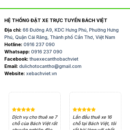
HỆ THỐNG ĐẶT XE TRỰC TUYẾN BÁCH VIỆT
Địa chỉ:
66 Đường A9, KDC Hưng Phú, Phường Hưng
Phú, Quận Cái Răng, Thành phố Cần Thơ, Việt Nam
Hotline:
0916 237 090
Whatsapp:
0916 237 090
Facebook:
thuexecanthobachviet
Email:
dulichotocantho@gmail.com
Website:
xebachviet.vn
e 4
Dịch vụ cho thuê xe 7
Lần đầu thuê xe 16
Xe
rất
chỗ của Bách Việt rất
chỗ tại Bách Việt, tôi
tà
ện
chuyên nghiệp,đặc
rất hài lòng với chất
rấ