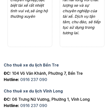
iểu
biệt tài xế rất nhiệt
lượng xe và sự
th
ôn
tình vui vẻ,sẽ ủng hộ
chuyên nghiệp của
đá
thường xuyên
tài xế. Dịch vụ tận
th
ng
tâm, chu đáo, sẽ tiếp
ch
tục sử dụng trong
ho
tương lai.
Cho thuê xe du lịch Bến Tre
ĐC:
104 Võ Văn Khánh, Phường 7, Bến Tre
Hotline:
0916 237 090
Cho thuê xe du lịch Vĩnh Long
ĐC:
06 Trưng Nữ Vương, Phường 1, Vĩnh Long
Hotline:
0916 237 090