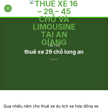
Skip
to
content
TIN TỨC
thuê xe 29 chỗ long an
Qua nhiều năm cho thuê xe du lịch xe hợp đồng xe