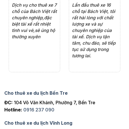
e 4
Dịch vụ cho thuê xe 7
Lần đầu thuê xe 16
Xe
rất
chỗ của Bách Việt rất
chỗ tại Bách Việt, tôi
tà
ện
chuyên nghiệp,đặc
rất hài lòng với chất
rấ
iểu
biệt tài xế rất nhiệt
lượng xe và sự
th
ôn
tình vui vẻ,sẽ ủng hộ
chuyên nghiệp của
đá
thường xuyên
tài xế. Dịch vụ tận
th
ng
tâm, chu đáo, sẽ tiếp
ch
tục sử dụng trong
ho
tương lai.
Cho thuê xe du lịch Bến Tre
ĐC:
104 Võ Văn Khánh, Phường 7, Bến Tre
Hotline:
0916 237 090
Cho thuê xe du lịch Vĩnh Long