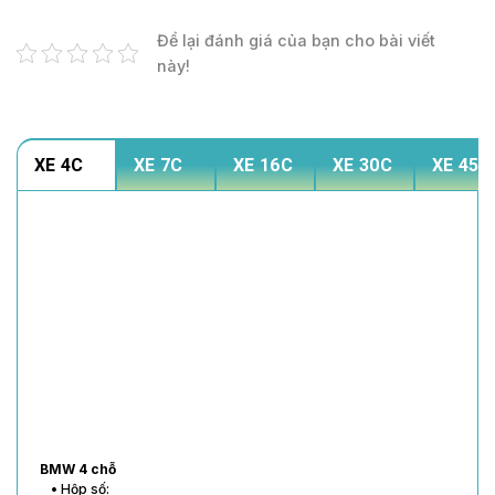
Để lại đánh giá của bạn cho bài viết
này!
XE 4C
XE 7C
XE 16C
XE 30C
XE 45C
BMW 4 chỗ
• Hộp số: