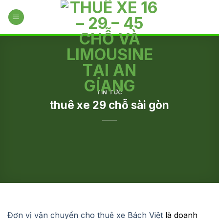
Skip
to
content
TIN TỨC
thuê xe 29 chỗ sài gòn
Đơn vị vận chuyển cho thuê xe Bách Việt
là doanh