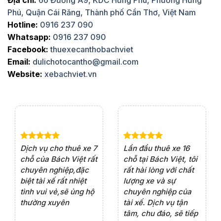
Địa chỉ:
66 Đường A9, KDC Hưng Phú, Phường Hưng
Phú, Quận Cái Răng, Thành phố Cần Thơ, Việt Nam
Hotline:
0916 237 090
Whatsapp:
0916 237 090
Facebook:
thuexecanthobachviet
Email:
dulichotocantho@gmail.com
Website:
xebachviet.vn
e 4
Dịch vụ cho thuê xe 7
Lần đầu thuê xe 16
Xe
rất
chỗ của Bách Việt rất
chỗ tại Bách Việt, tôi
tà
ện
chuyên nghiệp,đặc
rất hài lòng với chất
rấ
iểu
biệt tài xế rất nhiệt
lượng xe và sự
th
ôn
tình vui vẻ,sẽ ủng hộ
chuyên nghiệp của
đá
thường xuyên
tài xế. Dịch vụ tận
th
ng
tâm, chu đáo, sẽ tiếp
ch