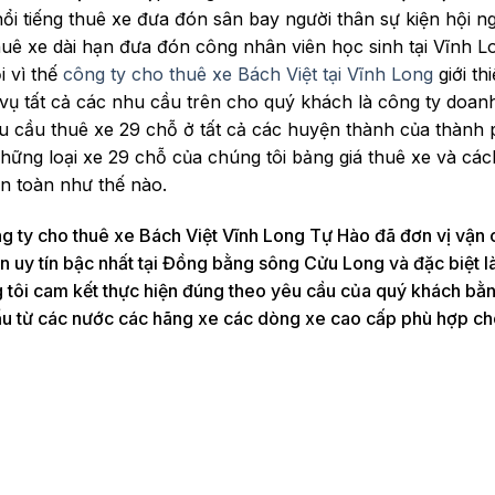
nổi tiếng thuê xe đưa đón sân bay người thân sự kiện hội n
thuê xe dài hạn đưa đón công nhân viên học sinh tại Vĩnh 
i vì thế
công ty cho thuê xe Bách Việt tại Vĩnh Long
giới th
vụ tất cả các nhu cầu trên cho quý khách là công ty doan
u cầu thuê xe 29 chỗ ở tất cả các huyện thành của thành
hững loại xe 29 chỗ của chúng tôi bảng giá thuê xe và các
n toàn như thế nào.
g ty cho thuê xe Bách Việt Vĩnh Long Tự Hào đã đơn vị vận
 uy tín bậc nhất tại Đồng bằng sông Cửu Long và đặc biệt là 
g tôi cam kết thực hiện đúng theo yêu cầu của quý khách bằ
ẩu từ các nước các hãng xe các dòng xe cao cấp phù hợp c