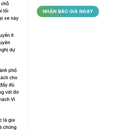
9 chỗ
 lối
ại xe này
uyển ít
huyên
nghị dự
hành phố
hách cho
 đầy đủ
ng với đó
hách Vì
 là gia
và chứng