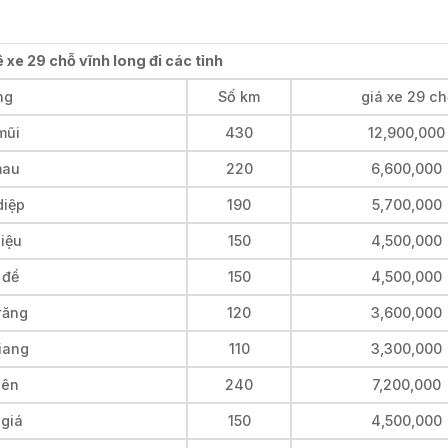
 xe 29 chỗ vĩnh long đi các tỉnh
ng
Số km
giá xe 29 c
mũi
430
12,900,000
mau
220
6,600,000
diệp
190
5,700,000
liệu
150
4,500,000
 đề
150
4,500,000
răng
120
3,600,000
giang
110
3,300,000
iên
240
7,200,000
 giá
150
4,500,000