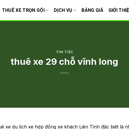
THUÊ XE TRỌN GÓI
DỊCH VỤ
BẢNG GIÁ
GIỚI THI
TIN TỨC
thuê xe 29 chỗ vĩnh long
 xe du lịch xe hợp đồng xe khách Liên Tỉnh đặc biệt là 