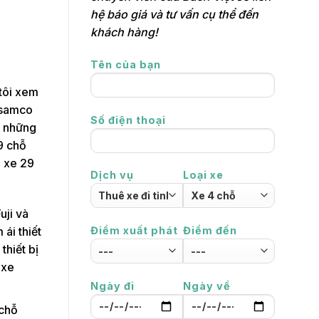
hệ báo giá và tư vấn cụ thể đến
khách hàng!
Tên của bạn
tôi xem
à samco
Số điện thoại
o những
9 chỗ
n xe 29
Dịch vụ
Loại xe
uji và
Điểm xuất phát
Điểm đến
ái thiết
thiết bị
 xe
Ngày đi
Ngày về
 chỗ