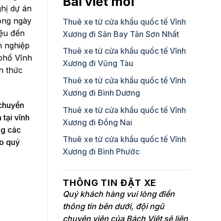
Bài viết mới
ghị dự án
Long ngày
Thuê xe từ cửa khẩu quốc tế Vĩnh
iệu đến
Xương đi Sân Bay Tân Sơn Nhất
h nghiệp
Thuê xe từ cửa khẩu quốc tế Vĩnh
 phố Vĩnh
Xương đi Vũng Tàu
h thức
Thuê xe từ cửa khẩu quốc tế Vĩnh
Xương đi Bình Dương
 chuyển
Thuê xe từ cửa khẩu quốc tế Vĩnh
tại vĩnh
Xương đi Đồng Nai
ng các
Thuê xe từ cửa khẩu quốc tế Vĩnh
ho quý
Xương đi Bình Phước
THÔNG TIN ĐẶT XE
Quý khách hàng vui lòng điền
thông tin bên dưới, đội ngũ
chuyên viên của Bách Việt sẽ liên