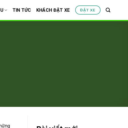
ỆU
TIN TỨC
KHÁCH ĐẶT XE
ĐẶT XE
những