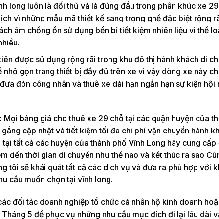
nh long luôn là đối thủ và là đứng đầu trong phân khúc xe 2
lịch vì những mẫu mã thiết kế sang trọng ghế đặc biệt rộng rãi
ách âm chống ồn sử dụng bền bỉ tiết kiệm nhiên liệu vì thế lo
nhiều.
n được sử dụng rộng rãi trong khu đô thị hành khách di ch
 kế nhỏ gọn trang thiết bị đầy đủ trên xe vì vậy dòng xe này c
 đưa đón công nhân và thuê xe dài hạn ngắn hạn sự kiện hội 
:
Mọi bảng giá cho thuê xe 29 chỗ tại các quận huyện của t
 gắng cập nhật và tiết kiệm tối đa chi phí vận chuyển hành k
 tại tất cả các huyện của thành phố Vĩnh Long hãy cung cấp
m đến thời gian di chuyển như thế nào và kết thúc ra sao Cù
g tôi sẽ khái quát tất cả các dịch vụ và đưa ra phù hợp với k
hu cầu muốn chọn tại vĩnh long.
các đối tác doanh nghiệp tổ chức cá nhân hộ kinh doanh hoặc
 Tháng 5 để phục vụ những nhu cầu mục đích đi lại lâu dài 