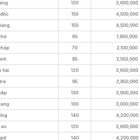
iang
120
3,600,000
 đốc
150
4,500,000
giang
150
4,500,000
thơ
65
1,950,000
 tháp
70
2,100,000
vinh
85
2,550,000
 hải
120
3,600,000
tre
95
2,850,000
 đại
130
3,900,000
giang
100
3,000,000
công
140
4,200,000
 an
120
3,600,000
giờ
140
4,200,000