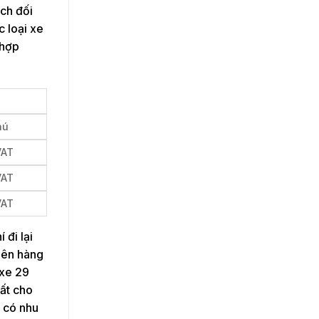
ách đối
c loại xe
 hợp
hú
VAT
VAT
VAT
 đi lại
 lên hàng
 xe 29
hất cho
n có nhu