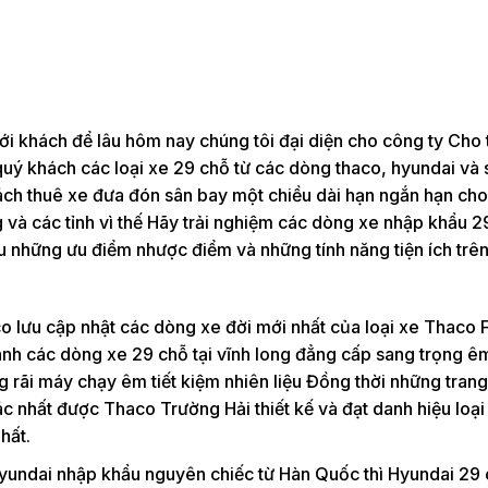
i khách để lâu hôm nay chúng tôi đại diện cho công ty Cho 
 quý khách các loại xe 29 chỗ từ các dòng thaco, hyundai v
ch thuê xe đưa đón sân bay một chiều dài hạn ngắn hạn ch
 và các tỉnh vì thế Hãy trải nghiệm các dòng xe nhập khẩu 2
ệu những ưu điểm nhược điểm và những tính năng tiện ích trê
lưu cập nhật các dòng xe đời mới nhất của loại xe Thaco F
nh các dòng xe 29 chỗ tại vĩnh long đẳng cấp sang trọng êm 
g rãi máy chạy êm tiết kiệm nhiên liệu Đồng thời những trang 
 nhất được Thaco Trường Hải thiết kế và đạt danh hiệu loại
hất.
yundai nhập khẩu nguyên chiếc từ Hàn Quốc thì Hyundai 29