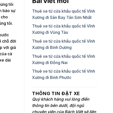
Bài viết mới
úng tôi
ảm bảo sự
Thuê xe từ cửa khẩu quốc tế Vĩnh
n cho
Xương đi Sân Bay Tân Sơn Nhất
ng tôi.
Thuê xe từ cửa khẩu quốc tế Vĩnh
Xương đi Vũng Tàu
 bước
4 chỗ đời
Thuê xe từ cửa khẩu quốc tế Vĩnh
p với giá
Xương đi Bình Dương
 của cà
Thuê xe từ cửa khẩu quốc tế Vĩnh
xe dài
Xương đi Đồng Nai
Thuê xe từ cửa khẩu quốc tế Vĩnh
Xương đi Bình Phước
THÔNG TIN ĐẶT XE
Quý khách hàng vui lòng điền
thông tin bên dưới, đội ngũ
chuyên viên của Bách Việt sẽ liên