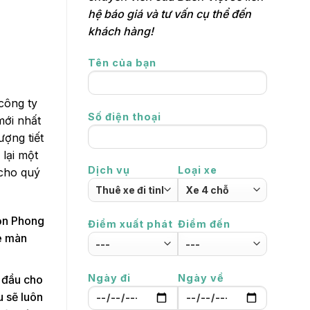
hệ báo giá và tư vấn cụ thể đến
khách hàng!
Tên của bạn
công ty
Số điện thoại
mới nhất
ượng tiết
lại một
Dịch vụ
Loại xe
 cho quý
gọn Phong
Điểm xuất phát
Điểm đến
xe màn
Ngày đi
Ngày về
 đầu cho
u sẽ luôn