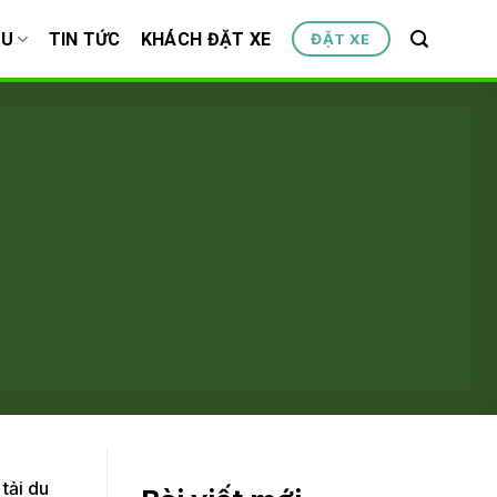
ỆU
TIN TỨC
KHÁCH ĐẶT XE
ĐẶT XE
tải du