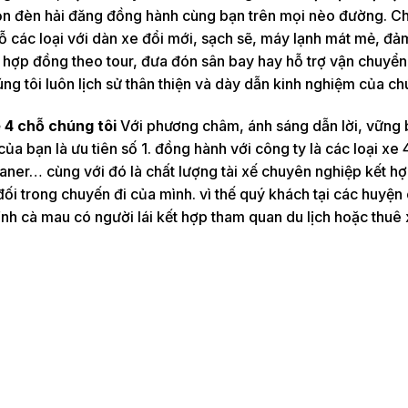
ọn đèn hải đăng đồng hành cùng bạn trên mọi nèo đường. Ch
hỗ các loại với dàn xe đổi mới, sạch sẽ, máy lạnh mát mẻ, đ
xe hợp đồng theo tour, đưa đón sân bay hay hỗ trợ vận chuyể
ng tôi luôn lịch sử thân thiện và dày dẫn kinh nghiệm của chú
e 4 chỗ chúng tôi
Với phương châm, ánh sáng dẫn lời, vững
của bạn là ưu tiên số 1. đồng hành với công ty là các loại xe 
aner… cùng với đó là chất lượng tài xế chuyên nghiệp kết hợ
đối trong chuyến đi của mình. vì thế quý khách tại các huyện
tỉnh cà mau có người lái kết hợp tham quan du lịch hoặc thuê 