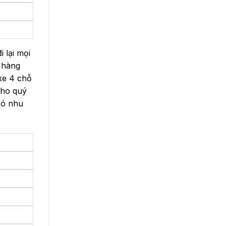
i lại mọi
n hàng
 xe 4 chỗ
cho quý
có nhu