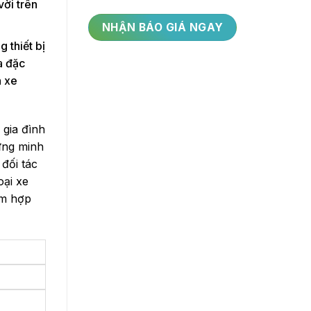
ời trên
 thiết bị
a đặc
h xe
 gia đình
ứng minh
 đối tác
oại xe
àm hợp