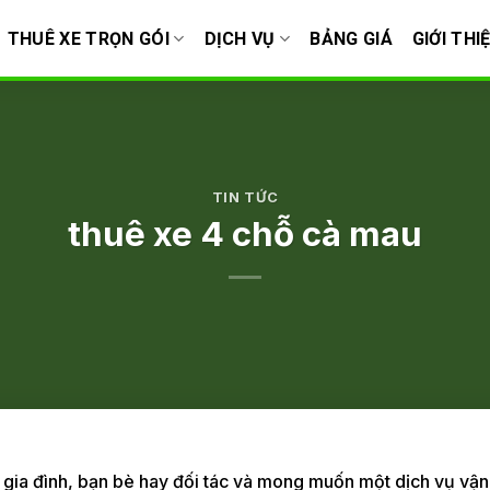
THUÊ XE TRỌN GÓI
DỊCH VỤ
BẢNG GIÁ
GIỚI THI
TIN TỨC
thuê xe 4 chỗ cà mau
gia đình, bạn bè hay đối tác và mong muốn một dịch vụ vận 