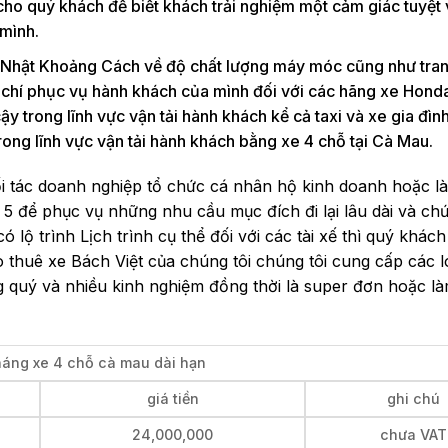
o quý khách để biết khách trải nghiệm một cảm giác tuyệt v
 mình.
 Nhật Khoảng Cách về độ chất lượng máy móc cũng như trang
u chí phục vụ hành khách của mình đối với các hãng xe Hond
cậy trong lĩnh vực vận tải hành khách kể cả taxi và xe gia đìn
trong lĩnh vực vận tải hành khách bằng xe 4 chỗ tại Cà Mau.
i tác doanh nghiệp tổ chức cá nhân hộ kinh doanh hoặc là
5 để phục vụ những nhu cầu mục đích đi lại lâu dài và ch
ộ trình Lịch trình cụ thể đối với các tài xế thì quý khách
o thuê xe Bách Việt của chúng tôi chúng tôi cung cấp các l
 quý và nhiều kinh nghiệm đồng thời là super đơn hoặc l
háng xe 4 chỗ cà mau dài hạn
giá tiền
ghi chú
24,000,000
chưa VAT