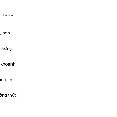
n sẽ có
, hoa
 những
g khoảnh
ời
bên
ưởng thức