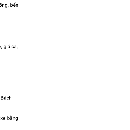
ường, bến
, giá cả,
e Bách
 xe bằng