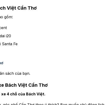
Bách Việt Cần Thơ
bao gồm:
cent
ai i20
i Santa Fe
hơ
ân sách của bạn.
 xe Bách Việt Cần Thơ
 xe 4 chỗ của Bách Việt.
 góc phố Cần Thơ theo ý thích? Bạn muốn chủ động lịch 