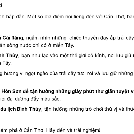
ơ
ch hấp dẫn. Một số địa điểm nổi tiếng đến với Cần Thơ, bạ
i Cái Răng
, ngắm nhìn những chiếc thuyền đầy ắp trái cây
ản sông nước chỉ có ở miền Tây.
nh Thủy
, bạn như lạc vào một thế giới cổ kính, nơi lưu giữ
 Tây.
g hương vị ngọt ngào của trái cây tươi rói và lưu giữ nhữn
o Hòn Sơn để tận hưởng những giây phút thư giãn tuyệt v
iới đại dương đầy màu sắc.
du lịch Bình Thủy
, tận hưởng những trò chơi thú vị và th
hám phá ở Cần Thơ. Hãy đến và trải nghiệm!