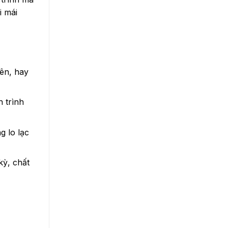
i mái
ên, hay
h trình
g lo lạc
kỳ, chất