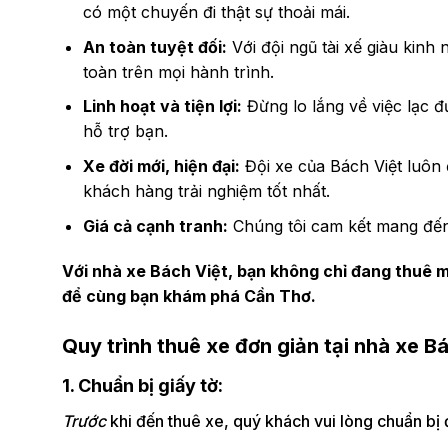
có một chuyến đi thật sự thoải mái.
An toàn tuyệt đối:
Với đội ngũ tài xế giàu kinh
toàn trên mọi hành trình.
Linh hoạt và tiện lợi:
Đừng lo lắng về việc lạc đ
hỗ trợ bạn.
Xe đời mới, hiện đại:
Đội xe của Bách Việt luôn
khách hàng trải nghiệm tốt nhất.
Giá cả cạnh tranh:
Chú
ng tôi
cam kết
mang đến 
Với nhà xe Bách Việt, bạn không chỉ đang thuê 
để cùng bạn khám phá Cần Thơ.
Quy trình thuê xe đơn giản tại nhà xe B
1. Chuẩn bị giấy tờ:
Trước
khi đến thuê xe, quý khách vui lòng chuẩn bị 