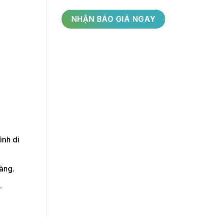
ình di
àng.
.