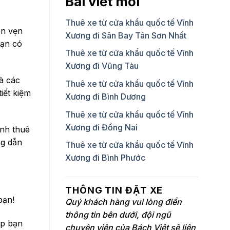
Bài viết mới
Thuê xe từ cửa khẩu quốc tế Vĩnh
ọn vẹn
Xương đi Sân Bay Tân Sơn Nhất
bạn có
Thuê xe từ cửa khẩu quốc tế Vĩnh
Xương đi Vũng Tàu
là các
Thuê xe từ cửa khẩu quốc tế Vĩnh
iết kiệm
Xương đi Bình Dương
Thuê xe từ cửa khẩu quốc tế Vĩnh
Xương đi Đồng Nai
ình thuê
ng dẫn
Thuê xe từ cửa khẩu quốc tế Vĩnh
Xương đi Bình Phước
THÔNG TIN ĐẶT XE
bạn!
Quý khách hàng vui lòng điền
thông tin bên dưới, đội ngũ
úp bạn
chuyên viên của Bách Việt sẽ liên