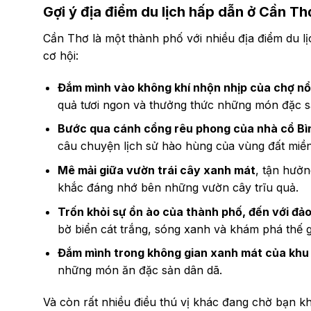
Gợi ý địa điểm du lịch hấp dẫn ở Cần Th
Cần Thơ là một thành phố với nhiều địa điểm du lị
cơ hội:
Đắm mình vào không khí nhộn nhịp của chợ nổ
quả tươi ngon và thưởng thức những món đặc s
Bước qua cánh cổng rêu phong của nhà cổ Bì
câu chuyện lịch sử hào hùng của vùng đất miền
Mê mải giữa vườn trái cây xanh mát
, tận hưởn
khắc đáng nhớ bên những vườn cây trĩu quả.
Trốn khỏi sự ồn ào của thành phố, đến với đả
bờ biển cát trắng, sóng xanh và khám phá thế g
Đắm mình trong không gian xanh mát của khu 
những món ăn đặc sản dân dã.
Và còn rất nhiều điều thú vị khác đang chờ bạn k