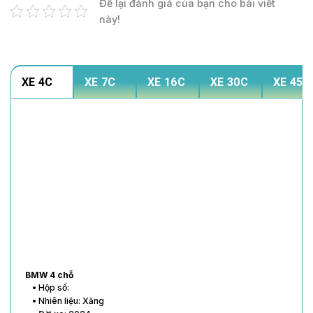
Để lại đánh giá của bạn cho bài viết
này!
XE 4C
XE 7C
XE 16C
XE 30C
XE 45C
BMW 4 chỗ
• Hộp số:
• Nhiên liệu: Xăng