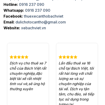
Hotline:
0916 237 090
Whatsapp:
0916 237 090
Facebook:
thuexecanthobachviet
Email:
dulichotocantho@gmail.com
Website:
xebachviet.vn
e 4
Dịch vụ cho thuê xe 7
Lần đầu thuê xe 16
Xe
rất
chỗ của Bách Việt rất
chỗ tại Bách Việt, tôi
tà
ện
chuyên nghiệp,đặc
rất hài lòng với chất
rấ
iểu
biệt tài xế rất nhiệt
lượng xe và sự
th
ôn
tình vui vẻ,sẽ ủng hộ
chuyên nghiệp của
đá
thường xuyên
tài xế. Dịch vụ tận
th
ng
tâm, chu đáo, sẽ tiếp
ch
tục sử dụng trong
ho
tương lai.