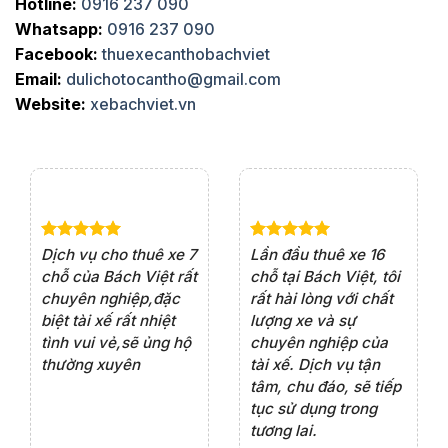
Hotline:
0916 237 090
Whatsapp:
0916 237 090
Facebook:
thuexecanthobachviet
Email:
dulichotocantho@gmail.com
Website:
xebachviet.vn
Dịch vụ cho thuê xe 7
Lần đầu thuê xe 16
Xe
e 4
chỗ của Bách Việt rất
chỗ tại Bách Việt, tôi
tà
rất
chuyên nghiệp,đặc
rất hài lòng với chất
rấ
ện
biệt tài xế rất nhiệt
lượng xe và sự
th
iểu
tình vui vẻ,sẽ ủng hộ
chuyên nghiệp của
đá
ôn
thường xuyên
tài xế. Dịch vụ tận
th
tâm, chu đáo, sẽ tiếp
ch
ng
tục sử dụng trong
ho
tương lai.