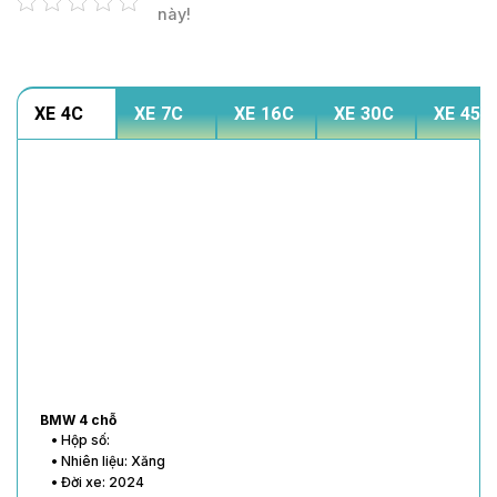
này!
XE 4C
XE 7C
XE 16C
XE 30C
XE 45C
BMW 4 chỗ
• Hộp số:
• Nhiên liệu: Xăng
• Đời xe: 2024