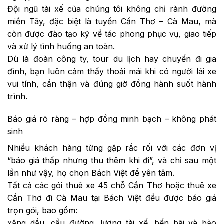
Đội ngũ tài xế của chúng tôi không chỉ rành đường
miền Tây, đặc biệt là tuyến Cần Thơ – Cà Mau, mà
còn được đào tạo kỹ về tác phong phục vụ, giao tiếp
và xử lý tình huống an toàn.
Dù là đoàn công ty, tour du lịch hay chuyến đi gia
đình, bạn luôn cảm thấy thoải mái khi có người lái xe
vui tính, cẩn thận và đúng giờ đồng hành suốt hành
trình.
Báo giá rõ ràng – hợp đồng minh bạch – không phát
sinh
Nhiều khách hàng từng gặp rắc rối với các đơn vị
“báo giá thấp nhưng thu thêm khi đi”, và chỉ sau một
lần như vậy, họ chọn Bách Việt để yên tâm.
Tất cả các gói thuê xe 45 chỗ Cần Thơ hoặc thuê xe
Cần Thơ đi Cà Mau tại Bách Việt đều được báo giá
trọn gói, bao gồm:
xăng dầu, cầu đường, lương tài xế, bến bãi và bảo