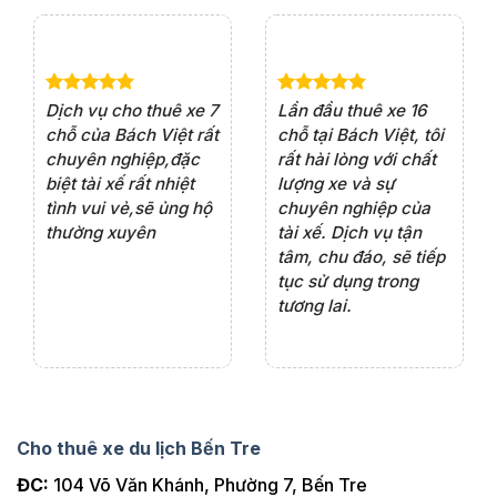
e 4
Dịch vụ cho thuê xe 7
Lần đầu thuê xe 16
Xe
rất
chỗ của Bách Việt rất
chỗ tại Bách Việt, tôi
tà
ện
chuyên nghiệp,đặc
rất hài lòng với chất
rấ
iểu
biệt tài xế rất nhiệt
lượng xe và sự
th
ôn
tình vui vẻ,sẽ ủng hộ
chuyên nghiệp của
đá
thường xuyên
tài xế. Dịch vụ tận
th
ng
tâm, chu đáo, sẽ tiếp
ch
tục sử dụng trong
ho
tương lai.
Cho thuê xe du lịch Bến Tre
ĐC:
104 Võ Văn Khánh, Phường 7, Bến Tre