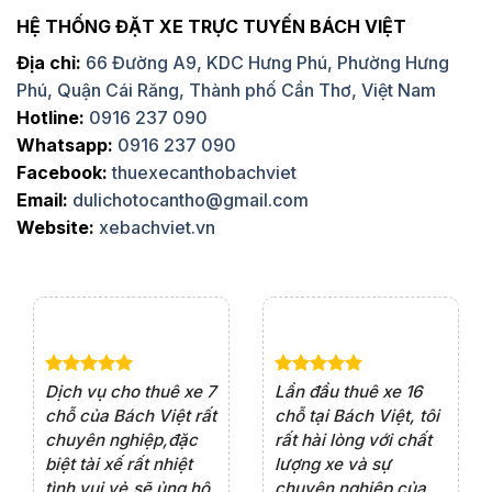
HỆ THỐNG ĐẶT XE TRỰC TUYẾN BÁCH VIỆT
Địa chỉ:
66 Đường A9, KDC Hưng Phú, Phường Hưng
Phú, Quận Cái Răng, Thành phố Cần Thơ, Việt Nam
Hotline:
0916 237 090
Whatsapp:
0916 237 090
Facebook:
thuexecanthobachviet
Email:
dulichotocantho@gmail.com
Website:
xebachviet.vn
e 4
Dịch vụ cho thuê xe 7
Lần đầu thuê xe 16
Xe
rất
chỗ của Bách Việt rất
chỗ tại Bách Việt, tôi
tà
ện
chuyên nghiệp,đặc
rất hài lòng với chất
rấ
iểu
biệt tài xế rất nhiệt
lượng xe và sự
th
ôn
tình vui vẻ,sẽ ủng hộ
chuyên nghiệp của
đá