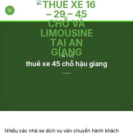
Skip
to
content
TIN TỨC
thuê xe 45 chỗ hậu giang
Nhiều các nhà xe dịch vụ vận chuyển hành khách