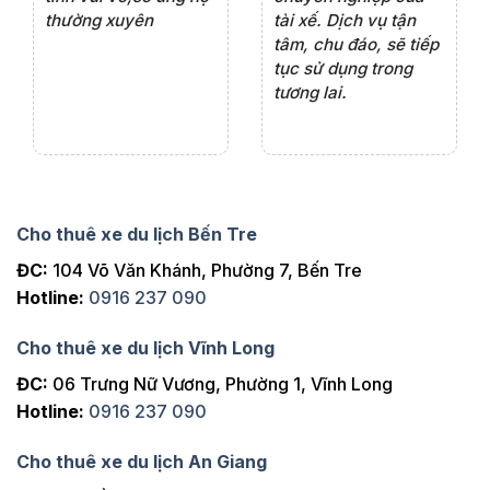
thường xuyên
tài xế. Dịch vụ tận
th
ng
tâm, chu đáo, sẽ tiếp
ch
tục sử dụng trong
ho
tương lai.
Cho thuê xe du lịch Bến Tre
ĐC:
104 Võ Văn Khánh, Phường 7, Bến Tre
Hotline:
0916 237 090
Cho thuê xe du lịch Vĩnh Long
ĐC:
06 Trưng Nữ Vương, Phường 1, Vĩnh Long
Hotline:
0916 237 090
Cho thuê xe du lịch An Giang