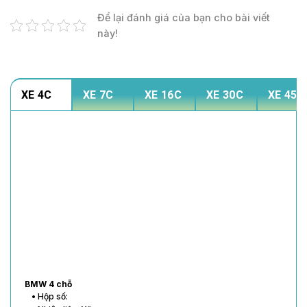
Để lại đánh giá của bạn cho bài viết
này!
XE 4C
XE 7C
XE 16C
XE 30C
XE 45C
BMW 4 chỗ
• Hộp số: