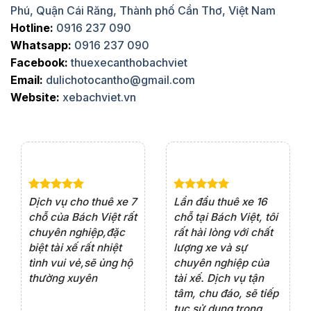
Phú, Quận Cái Răng, Thành phố Cần Thơ, Việt Nam
Hotline:
0916 237 090
Whatsapp:
0916 237 090
Facebook:
thuexecanthobachviet
Email:
dulichotocantho@gmail.com
Website:
xebachviet.vn
e 4
Dịch vụ cho thuê xe 7
Lần đầu thuê xe 16
Xe
rất
chỗ của Bách Việt rất
chỗ tại Bách Việt, tôi
tà
ện
chuyên nghiệp,đặc
rất hài lòng với chất
rấ
iểu
biệt tài xế rất nhiệt
lượng xe và sự
th
ôn
tình vui vẻ,sẽ ủng hộ
chuyên nghiệp của
đá
thường xuyên
tài xế. Dịch vụ tận
th
ng
tâm, chu đáo, sẽ tiếp
ch
tục sử dụng trong
ho