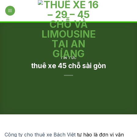
Skip
to
content
TIN TỨC
thuê xe 45 chỗ sài gòn
Công ty cho thuê xe Bách Việt
tự hào là đơn vị vận