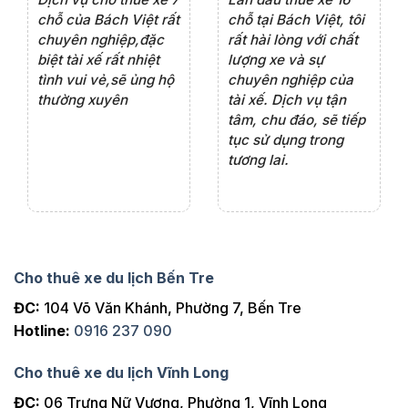
rất
chỗ của Bách Việt rất
chỗ tại Bách Việt, tôi
tà
ện
chuyên nghiệp,đặc
rất hài lòng với chất
rấ
iểu
biệt tài xế rất nhiệt
lượng xe và sự
th
ôn
tình vui vẻ,sẽ ủng hộ
chuyên nghiệp của
đá
thường xuyên
tài xế. Dịch vụ tận
th
ng
tâm, chu đáo, sẽ tiếp
ch
tục sử dụng trong
ho
tương lai.
Cho thuê xe du lịch Bến Tre
ĐC:
104 Võ Văn Khánh, Phường 7, Bến Tre
Hotline:
0916 237 090
Cho thuê xe du lịch Vĩnh Long
ĐC:
06 Trưng Nữ Vương, Phường 1, Vĩnh Long