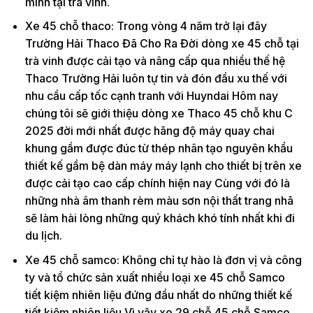
mình tại trà vinh.
Xe 45 chỗ thaco: Trong vòng 4 năm trở lại đây
Trường Hải Thaco Đã Cho Ra Đời dòng xe 45 chỗ tại
trà vinh được cải tạo và nâng cấp qua nhiều thế hệ
Thaco Trường Hải luôn tự tin và đón đầu xu thế với
nhu cầu cấp tốc cạnh tranh với Huyndai Hôm nay
chúng tôi sẽ giới thiệu dòng xe Thaco 45 chỗ khu C
2025 đời mới nhất được hãng độ máy quay chai
khung gầm được đúc từ thép nhân tạo nguyên khẩu
thiết kế gầm bệ dàn máy máy lạnh cho thiết bị trên xe
được cải tạo cao cấp chính hiện nay Cùng với đó là
những nhà âm thanh rèm màu sơn nội thất trang nhã
sẽ làm hài lòng những quý khách khó tính nhất khi đi
du lịch.
Xe 45 chỗ samco: Không chỉ tự hào là đơn vị và công
ty và tổ chức sản xuất nhiều loại xe 45 chỗ Samco
tiết kiệm nhiên liệu đứng đầu nhất do những thiết kế
tiết kiệm nhiên liệu Vì vậy xe 29 chỗ 45 chỗ Samco