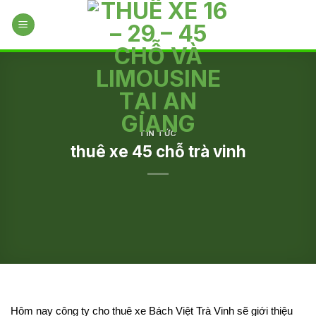
Skip
to
content
TIN TỨC
thuê xe 45 chỗ trà vinh
Hôm nay công ty cho thuê xe Bách Việt Trà Vinh sẽ giới thiệu