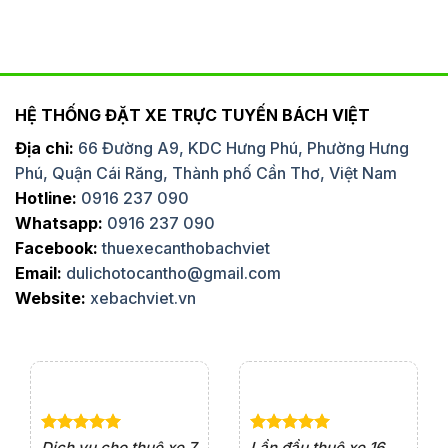
HỆ THỐNG ĐẶT XE TRỰC TUYẾN BÁCH VIỆT
Địa chỉ:
66 Đường A9, KDC Hưng Phú, Phường Hưng
Phú, Quận Cái Răng, Thành phố Cần Thơ, Việt Nam
Hotline:
0916 237 090
Whatsapp:
0916 237 090
Facebook:
thuexecanthobachviet
Email:
dulichotocantho@gmail.com
Website:
xebachviet.vn
e 4
Dịch vụ cho thuê xe 7
Lần đầu thuê xe 16
Xe