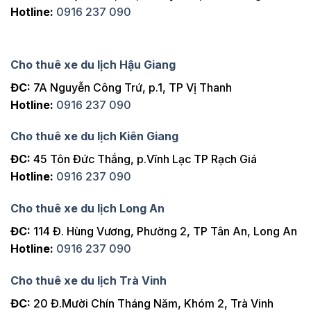
Hotline:
0916 237 090
Đà Lạt
700km
1 ngày
Đà Lạt
800km
2 ngày
Cho thuê xe du lịch Hậu Giang
Đà Lạt
900km
3 ngày
ĐC:
7A Nguyễn Công Trứ, p.1, TP Vị Thanh
Đà Lạt
900km
4 ngày
Hotline:
0916 237 090
Cho thuê xe du lịch Kiên Giang
ĐC:
45 Tôn Đức Thắng, p.Vĩnh Lạc TP Rạch Giá
Hotline:
0916 237 090
Cho thuê xe du lịch Long An
ĐC:
114 Đ. Hùng Vương, Phường 2, TP Tân An, Long An
Hotline:
0916 237 090
Cho thuê xe du lịch Trà Vinh
ĐC:
20 Đ.Mười Chín Tháng Năm, Khóm 2, Trà Vinh