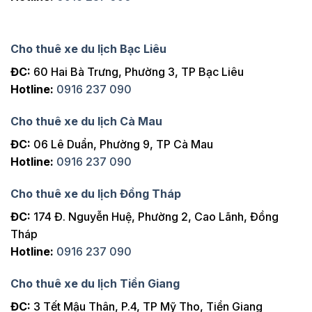
Mũi Né
500km
1 ngày
Golf
Mũi Né
Cho thuê xe du lịch Bạc Liêu
550km
2 ngày
Golf
ĐC:
60 Hai Bà Trưng, Phường 3, TP Bạc Liêu
Mũi Né
Hotline:
0916 237 090
600km
3 ngày
Golf
Cho thuê xe du lịch Cà Mau
Nha
900km
1 chiều
Trang
ĐC:
06 Lê Duẩn, Phường 9, TP Cà Mau
Nha
Hotline:
0916 237 090
900km
1 ngày
Trang
Cho thuê xe du lịch Đồng Tháp
Nha
1000km
2 ngày
Trang
ĐC:
174 Đ. Nguyễn Huệ, Phường 2, Cao Lãnh, Đồng
Nha
Tháp
1100km
3 ngày
Trang
Hotline:
0916 237 090
Nha
1100km
4 ngày
Trang
Cho thuê xe du lịch Tiền Giang
ĐC:
3 Tết Mậu Thân, P.4, TP Mỹ Tho, Tiền Giang
Đà Lạt
600km
1 chiều