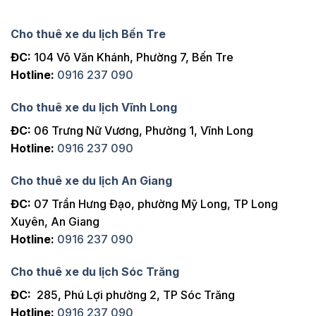
Golf
Hồ Tràm
Cho thuê xe du lịch Bến Tre
240km
1 ngày
Golf
ĐC:
104 Võ Văn Khánh, Phường 7, Bến Tre
Hồ Tràm
300km
2 ngày
Hotline:
0916 237 090
Golf
Hồ Tràm
Cho thuê xe du lịch Vĩnh Long
350km
3 ngày
Golf
ĐC:
06 Trưng Nữ Vương, Phường 1, Vĩnh Long
Vũng Tàu
130km
1 chiều
Hotline:
0916 237 090
Golf
Vũng Tàu
Cho thuê xe du lịch An Giang
140km
1 ngày
Golf
ĐC:
07 Trần Hưng Đạo, phường Mỹ Long, TP Long
Vũng Tàu
Xuyên, An Giang
300km
2 ngày
Golf
Hotline:
0916 237 090
Vũng Tàu
350km
3 ngày
Golf
Cho thuê xe du lịch Sóc Trăng
Mũi Né
ĐC:
285, Phú Lợi phường 2, TP Sóc Trăng
250km
1 chiều
Golf
Hotline:
0916 237 090