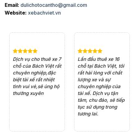
Cần Thơ
320km
1 chiều
Email:
dulichotocantho@gmail.com
Website:
xebachviet.vn
Cần Thơ
350km
1 ngày
Cần Thơ
400km
2 ngày
Châu Đốc
550km
1 ngày
Châu Đốc
650km
2 ngày
Cha Diệp
600km
1 ngày
e 4
Dịch vụ cho thuê xe 7
Lần đầu thuê xe 16
Xe
rất
chỗ của Bách Việt rất
chỗ tại Bách Việt, tôi
tà
Cha Diệp
700km
2 ngày
ện
chuyên nghiệp,đặc
rất hài lòng với chất
rấ
- Cà Mau
iểu
biệt tài xế rất nhiệt
lượng xe và sự
th
Cà Mau -
ôn
tình vui vẻ,sẽ ủng hộ
chuyên nghiệp của
đá
800km
3 ngày
Đất Mũi
thường xuyên
tài xế. Dịch vụ tận
th
ng
tâm, chu đáo, sẽ tiếp
ch
Hà Tiên
600km
1 ngày
tục sử dụng trong
ho
Hà Tiên
700km
2 ngày
tương lai.
Hà Tiên
800km
3 ngày
Hồ Tràm
230km
1 chiều