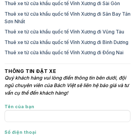
Thuê xe từ cửa khẩu quốc tế Vĩnh Xương đi Sài Gòn
5N/4Đ
8tr5
9tr5
HÀ -TIÊN-
CÀ MAU-
Thuê xe từ cửa khẩu quốc tế Vĩnh Xương đi Sân Bay Tân
6N/5Đ
9tr5
11tr
BẠC LIÊU
Sơn Nhất
CẦN THƠ
2N/1Đ
3tr5
4tr
- AN
Thuê xe từ cửa khẩu quốc tế Vĩnh Xương đi Vũng Tàu
GIANG -
3N/2Đ
4tr5
4tr8
Thuê xe từ cửa khẩu quốc tế Vĩnh Xương đi Bình Dương
HÀ TIÊN-
RẠCH
Thuê xe từ cửa khẩu quốc tế Vĩnh Xương đi Đồng Nai
GIÁ-CẦN
4N/3Đ
5tr5
5tr8
THƠ
AN GIANG
2N/1Đ
3tr2
3tr4
THÔNG TIN ĐẶT XE
- ĐỒNG
Quý khách hàng vui lòng điền thông tin bên dưới, đội
3N/2Đ
4tr1
4tr4
THÁP
ngũ chuyên viên của Bách Việt sẽ liên hệ báo giá và tư
XE LIMOUSINE
vấn cụ thể đến khách hàng!
Overkm
1km
Km
Tên của bạn
Overtime
Giờ
Ăn tối
40km
2-3h
trong tour
Số điện thoại