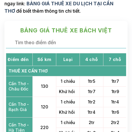
ngay link:
BẢNG GIÁ THUÊ XE DU LỊCH TẠI CẦN
THƠ
để biết thêm thông tin chi tiết.
BẢNG GIÁ THUÊ XE BÁCH VIỆT
Điểm đến
Số km
Loại
4 chỗ
7 chỗ
THUÊ XE CẦN THƠ
1 chiều
1tr5
1tr7
Cần Thơ -
130
Châu Đốc
Khứ hồi
1tr7
1tr9
1 chiều
1tr2
1tr4
Cần Thơ -
120
Rạch Giá
Khứ hồi
1tr4
1tr6
1 chiều
2tr
2tr2
Cần Thơ -
220
Hà Tiên