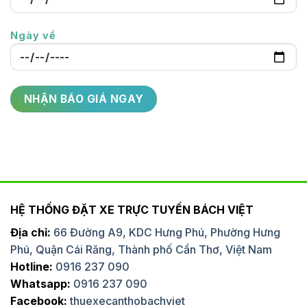
Golf
60km
6-8h
TSNhat
Ngày về
Golf Thủ
60km
6-8h
Đức
Golf Sông
60km
6-8h
Bé
Golf Long
100km
8h
Thành
Golf Long
100km
8h
Thành
Golf
100km
8h
Twindown
HỆ THỐNG ĐẶT XE TRỰC TUYẾN BÁCH VIỆT
Golf Wake
100km
8h
Địa chỉ:
66 Đường A9, KDC Hưng Phú, Phường Hưng
Lake
Phú, Quận Cái Răng, Thành phố Cần Thơ, Việt Nam
Mỹ Tho -
180km
8h
Hotline:
0916 237 090
Bến Tre
Whatsapp:
0916 237 090
Mộc Bài
160km
1 chiều
Facebook:
thuexecanthobachviet