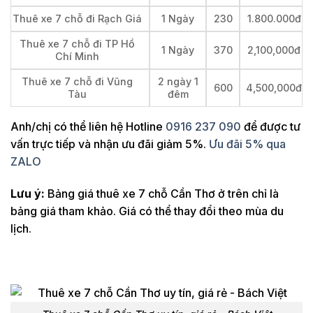
Thuê xe 7 chỗ đi Rạch Giá
1 Ngày
230
1.800.000đ
Thuê xe 7 chỗ đi TP Hồ
1 Ngày
370
2,100,000đ
Chí Minh
Thuê xe 7 chỗ đi Vũng
2 ngày 1
600
4,500,000đ
Tàu
đêm
Anh/chị có thể liên hệ Hotline
0916 237 090
để được tư
vấn trực tiếp và nhận ưu đãi giảm 5%.
Ưu đãi 5% qua
ZALO
Lưu ý:
Bảng giá thuê xe 7 chỗ Cần Thơ ở trên chỉ là
bảng giá tham khảo. Giá có thể thay đổi theo mùa du
lịch.