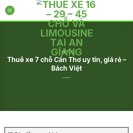
Skip
to
content
TIN TỨC
Thuê xe 7 chỗ Cần Thơ uy tín, giá rẻ –
Bách Việt