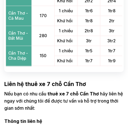
Khứ hồi
2tr2
2tr4
1 chiều
1tr6
1tr8
Cần Thơ -
170
Cà Mau
Khứ hồi
1tr8
2tr
1 chiều
2tr8
3tr
Cần Thơ -
280
Đất Mũi
Khứ hồi
3tr
3tr2
1 chiều
1tr5
1tr7
Cần Thơ -
150
Cha Diệp
Khứ hồi
1tr7
1tr9
Cần Thơ -
1 chiều
1tr3
1tr5
Mẹ Nam
120
Khứ hồi
1tr5
1tr7
Hải
Liên hệ thuê xe 7 chỗ Cần Thơ
1 chiều
900
1tr1
Nếu bạn có nhu cầu
thuê xe 7 chỗ Cần Thơ
hãy liên hệ
Cần Thơ -
65
Sóc Trăng
ngay với chúng tôi để được tư vấn và hỗ trợ trong thời
Khứ hồi
1tr1
1tr3
gian sớm nhất:
Cần Thơ -
1 chiều
1tr
1tr2
Cảng Trần
100
Thông tin liên hệ
Khứ hồi
1tr2
1tr4
Đề