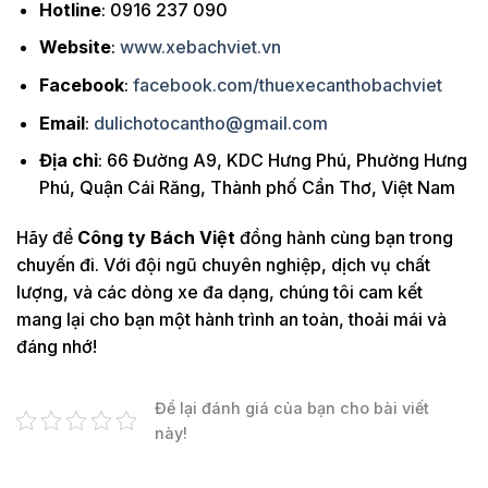
Hotline
: 0916 237 090
1 chiều
800
1tr
Cần Thơ -
55
Vị Thanh
Website
:
www.xebachviet.vn
Khứ hồi
1tr
1tr2
Facebook
:
facebook.com/thuexecanthobachviet
1 chiều
1tr1
1tr3
Cần Thơ -
100
Trà Vinh
Email
:
dulichotocantho@gmail.com
Khứ hồi
1tr3
1tr5
Địa chỉ
: 66 Đường A9, KDC Hưng Phú, Phường Hưng
1 chiều
1tr3
1tr5
Cần Thơ -
130
Phú, Quận Cái Răng, Thành phố Cần Thơ, Việt Nam
Bến Tre
Khứ hồi
1tr5
1tr7
Hãy để
Công ty Bách Việt
đồng hành cùng bạn trong
Cần Thơ -
1 chiều
1tr1
1tr3
Tiền
100
chuyến đi. Với đội ngũ chuyên nghiệp, dịch vụ chất
Khứ hồi
1tr3
1tr5
Giang
lượng, và các dòng xe đa dạng, chúng tôi cam kết
mang lại cho bạn một hành trình an toàn, thoải mái và
1 chiều
1tr4
1tr6
Cần Thơ -
130
đáng nhớ!
Long An
Khứ hồi
1tr6
1tr8
1 chiều
1tr2
1tr4
Cần Thơ -
Để lại đánh giá của bạn cho bài viết
110
Cao Lãnh
này!
Khứ hồi
1tr4
1tr6
Cần Thơ -
1 chiều
900
1tr1