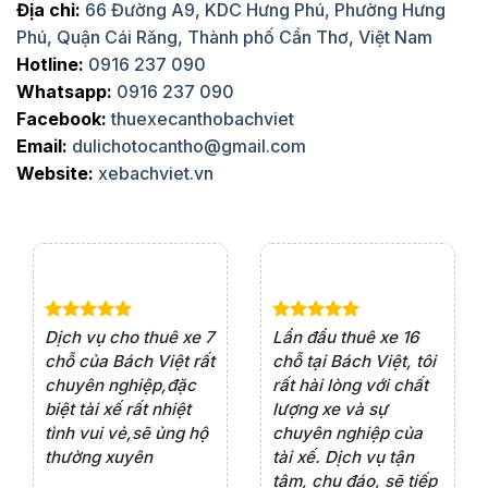
Địa chỉ:
66 Đường A9, KDC Hưng Phú, Phường Hưng
Phú, Quận Cái Răng, Thành phố Cần Thơ, Việt Nam
Hotline:
0916 237 090
Whatsapp:
0916 237 090
Facebook:
thuexecanthobachviet
Email:
dulichotocantho@gmail.com
Website:
xebachviet.vn
e 4
Dịch vụ cho thuê xe 7
Lần đầu thuê xe 16
Xe
rất
chỗ của Bách Việt rất
chỗ tại Bách Việt, tôi
tà
ện
chuyên nghiệp,đặc
rất hài lòng với chất
rấ
iểu
biệt tài xế rất nhiệt
lượng xe và sự
th
ôn
tình vui vẻ,sẽ ủng hộ
chuyên nghiệp của
đá
thường xuyên
tài xế. Dịch vụ tận
th
ng
tâm, chu đáo, sẽ tiếp
ch