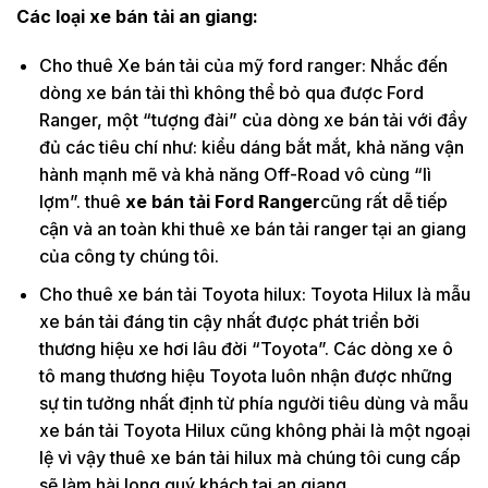
Các loại xe bán tải an giang:
Cho thuê Xe bán tải của mỹ ford ranger: Nhắc đến
dòng xe bán tải thì không thể bỏ qua được Ford
Ranger, một “tượng đài” của dòng xe bán tải với đầy
đủ các tiêu chí như: kiểu dáng bắt mắt, khả năng vận
hành mạnh mẽ và khả năng Off-Road vô cùng “lì
lợm”. thuê
xe bán tải Ford Ranger
cũng rất dễ tiếp
cận và an toàn khi thuê xe bán tải ranger tại an giang
của công ty chúng tôi.
Cho thuê xe bán tải Toyota hilux: Toyota Hilux là mẫu
xe bán tải đáng tin cậy nhất được phát triển bởi
thương hiệu xe hơi lâu đời “Toyota”. Các dòng xe ô
tô mang thương hiệu Toyota luôn nhận được những
sự tin tưởng nhất định từ phía người tiêu dùng và mẫu
xe bán tải Toyota Hilux cũng không phải là một ngoại
lệ vì vậy thuê xe bán tải hilux mà chúng tôi cung cấp
sẽ làm hài long quý khách tại an giang.