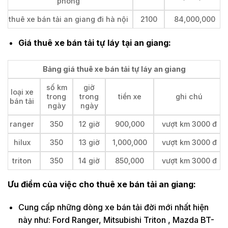
phòng
thuê xe bán tải an giang đi hà nội
2100
84,000,000
Giá thuê xe bán tải tự láy tại an giang:
Bảng giá thuê xe bán tải tự láy an giang
số km
giờ
loại xe
trong
trong
tiền xe
ghi chú
bán tải
ngày
ngày
ranger
350
12 giờ
900,000
vượt km 3000 đ
hilux
350
13 giờ
1,000,000
vượt km 3000 đ
triton
350
14 giờ
850,000
vượt km 3000 đ
Ưu điểm của việc cho thuê xe bán tải an giang:
Cung cấp những dòng xe bán tải đời mới nhất hiện
này như: Ford Ranger, Mitsubishi Triton , Mazda BT-