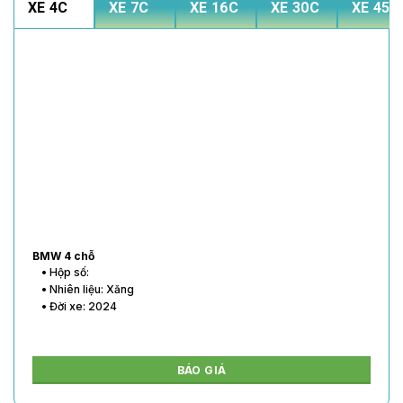
XE 4C
XE 7C
XE 16C
XE 30C
XE 45C
BMW 4 chỗ
• Hộp số:
• Nhiên liệu: Xăng
• Đời xe: 2024
BÁO GIÁ