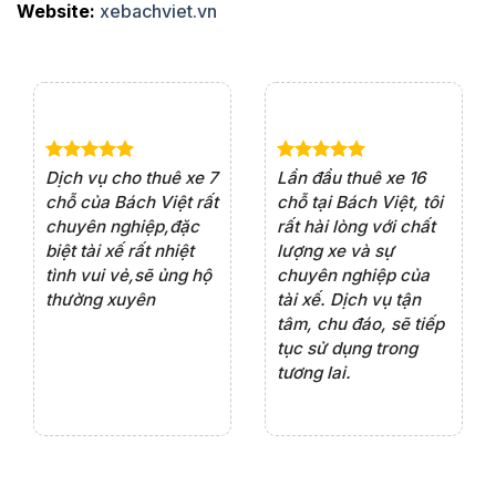
Website:
xebachviet.vn
e 4
Dịch vụ cho thuê xe 7
Lần đầu thuê xe 16
Xe
rất
chỗ của Bách Việt rất
chỗ tại Bách Việt, tôi
tà
ện
chuyên nghiệp,đặc
rất hài lòng với chất
rấ
iểu
biệt tài xế rất nhiệt
lượng xe và sự
th
ôn
tình vui vẻ,sẽ ủng hộ
chuyên nghiệp của
đá
thường xuyên
tài xế. Dịch vụ tận
th
ng
tâm, chu đáo, sẽ tiếp
ch
tục sử dụng trong
ho
tương lai.