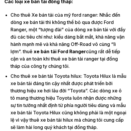
Các loại xe bán tải đồng tháp:
Cho thuê Xe bán tải của mỹ ford ranger: Nhắc đến
dòng xe bán tải thì không thể bỏ qua được Ford
Ranger, một “tượng đài” của dòng xe bán tải với đầy
đủ các tiêu chí như: kiểu dáng bắt mắt, khả năng vận
hành mạnh mẽ và khả năng Off-Road vô cùng “lì
lợm”. thuê
xe bán tải Ford Ranger
cũng rất dễ tiếp
cận và an toàn khi thuê xe bán tải ranger tại đồng
tháp của công ty chúng tôi.
Cho thuê xe bán tải Toyota hilux: Toyota Hilux là mẫu
xe bán tải đáng tin cậy nhất được phát triển bởi
thương hiệu xe hơi lâu đời “Toyota”. Các dòng xe ô
tô mang thương hiệu Toyota luôn nhận được những
sự tin tưởng nhất định từ phía người tiêu dùng và mẫu
xe bán tải Toyota Hilux cũng không phải là một ngoại
lệ vì vậy thuê xe bán tải hilux mà chúng tôi cung cấp
sẽ làm hài long quý khách tại đồng tháp.