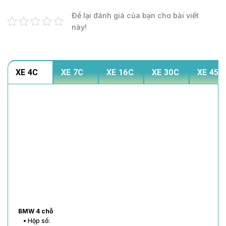
Để lại đánh giá của bạn cho bài viết
này!
XE 4C
XE 7C
XE 16C
XE 30C
XE 45C
BMW 4 chỗ
• Hộp số: