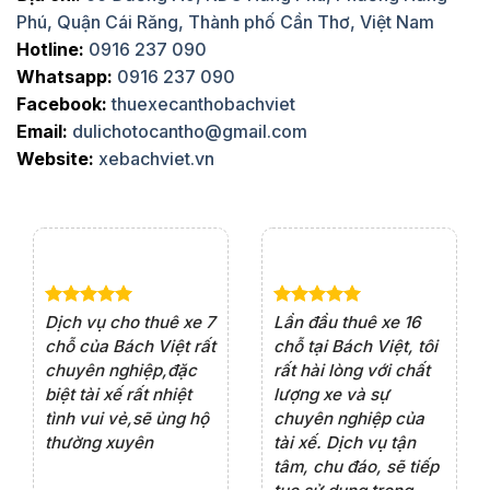
Phú, Quận Cái Răng, Thành phố Cần Thơ, Việt Nam
Hotline:
0916 237 090
Whatsapp:
0916 237 090
Facebook:
thuexecanthobachviet
Email:
dulichotocantho@gmail.com
Website:
xebachviet.vn
e 4
Dịch vụ cho thuê xe 7
Lần đầu thuê xe 16
Xe
rất
chỗ của Bách Việt rất
chỗ tại Bách Việt, tôi
tà
ện
chuyên nghiệp,đặc
rất hài lòng với chất
rấ
iểu
biệt tài xế rất nhiệt
lượng xe và sự
th
ôn
tình vui vẻ,sẽ ủng hộ
chuyên nghiệp của
đá
thường xuyên
tài xế. Dịch vụ tận
th
ng
tâm, chu đáo, sẽ tiếp
ch