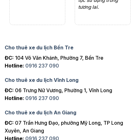
tục sử dụng trong
ho
tương lai.
Cho thuê xe du lịch Bến Tre
ĐC:
104 Võ Văn Khánh, Phường 7, Bến Tre
Hotline:
0916 237 090
Cho thuê xe du lịch Vĩnh Long
ĐC:
06 Trưng Nữ Vương, Phường 1, Vĩnh Long
Hotline:
0916 237 090
Cho thuê xe du lịch An Giang
ĐC:
07 Trần Hưng Đạo, phường Mỹ Long, TP Long
Xuyên, An Giang
Hotline:
0916 237 090