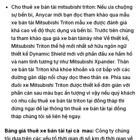
Cho thuê xe bán tải mitsubishi triton: Nếu ưa chuộng
sự bền bỉ, Anycar mời bạn đọc tham khảo qua mẫu
xe bán tải Mitsubishi Triton mẫu xe được đánh giá
khá cao về độ thực dụng và bền bỉ. Trước tiên chúng
ta tham khảo qua giá xe bán tảinày nhé Về thiết kế,
Mitsubishi Triton thế hệ mới nhất sở hữu ngôn ngữ
thiết kế Dynamic Shield mới với phần đầu xe hầm hố
và nam tính tương tự như Mitsubishi Xpander. Thân
xe bán tải Triton khá khỏe khoắn và cơ bắp với các
đường gân dập nổi chạy dọc theo thân xe. Phía sau
đuôi xe Mitsubishi Triton được thiết kế đơn giản với
phần cản sau màu bạc ấn tượng vì vậy nếu quý khách
có nhu cầu thuê xe bán tải triton tại đồng tháp thì
đừng ngại để lại thông tin thuê xe bán tải tại đồng
tháp chúng tôi sẽ liên hệ ngay.
Bảng giá thuê xe bán tải tại cà mau:
Công ty chúng
tôi dựa trên các yếu tố thời gian đi số km đi thời gian về