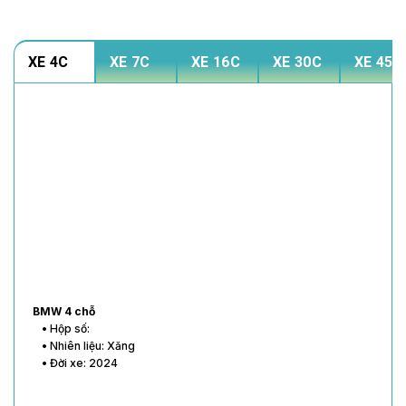
XE 4C
XE 7C
XE 16C
XE 30C
XE 45C
BMW 4 chỗ
• Hộp số:
• Nhiên liệu: Xăng
• Đời xe: 2024