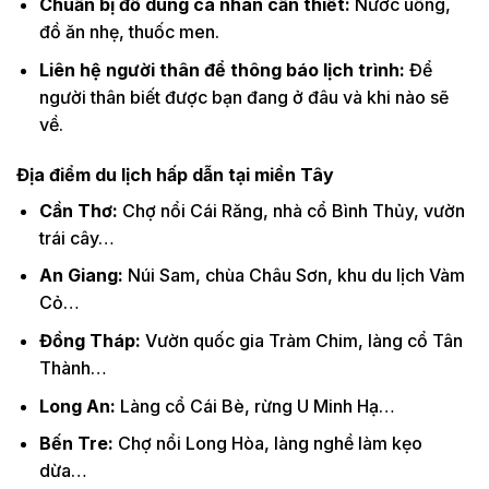
Chuẩn bị đồ dùng cá nhân cần thiết:
Nước uống,
đồ ăn nhẹ, thuốc men.
Liên hệ người thân để thông báo lịch trình:
Để
người thân biết được bạn đang ở đâu và khi nào sẽ
về.
Địa điểm du lịch hấp dẫn tại miền Tây
Cần Thơ:
Chợ nổi Cái Răng, nhà cổ Bình Thủy, vườn
trái cây…
An Giang:
Núi Sam, chùa Châu Sơn, khu du lịch Vàm
Cỏ…
Đồng Tháp:
Vườn quốc gia Tràm Chim, làng cổ Tân
Thành…
Long An:
Làng cổ Cái Bè, rừng U Minh Hạ…
Bến Tre:
Chợ nổi Long Hòa, làng nghề làm kẹo
dừa…