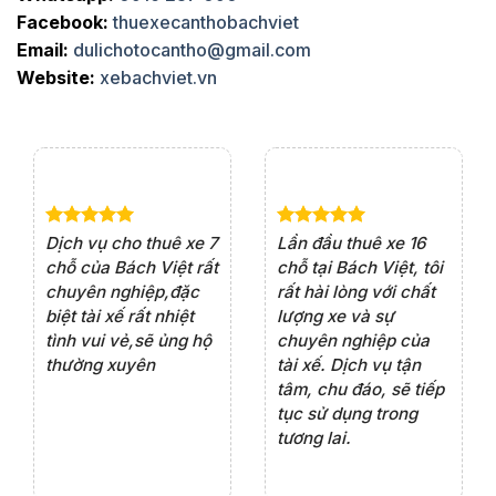
Facebook:
thuexecanthobachviet
Email:
dulichotocantho@gmail.com
Website:
xebachviet.vn
e 4
Dịch vụ cho thuê xe 7
Lần đầu thuê xe 16
Xe
rất
chỗ của Bách Việt rất
chỗ tại Bách Việt, tôi
tà
ện
chuyên nghiệp,đặc
rất hài lòng với chất
rấ
iểu
biệt tài xế rất nhiệt
lượng xe và sự
th
ôn
tình vui vẻ,sẽ ủng hộ
chuyên nghiệp của
đá
thường xuyên
tài xế. Dịch vụ tận
th
ng
tâm, chu đáo, sẽ tiếp
ch
tục sử dụng trong
ho
tương lai.