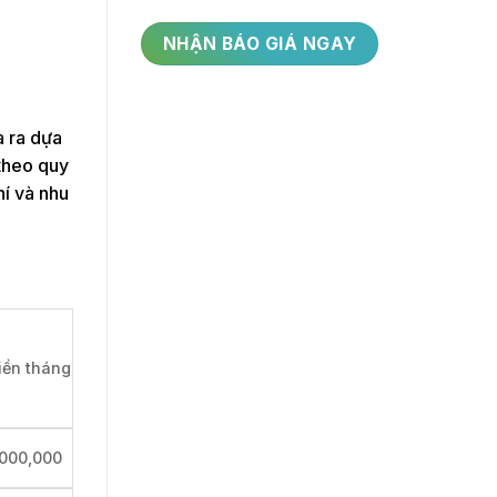
a ra dựa
 theo quy
hí và nhu
tiền tháng
000,000