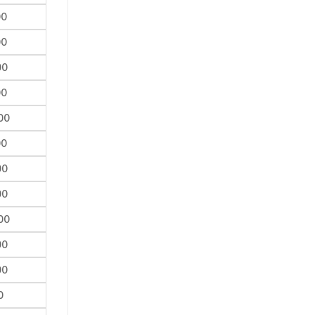
00
00
00
00
00
00
00
00
00
00
00
0