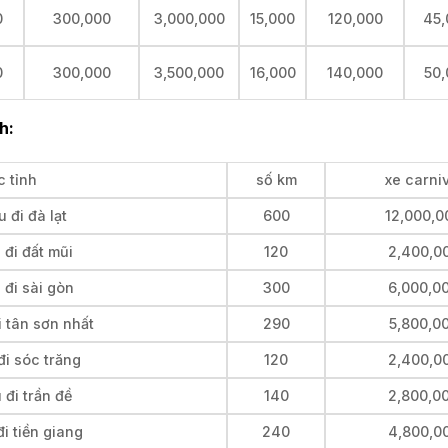
0
300,000
3,000,000
15,000
120,000
45,
0
300,000
3,500,000
16,000
140,000
50,
h:
c tỉnh
số km
xe carni
 đi đà lạt
600
12,000,0
 đi đất mũi
120
2,400,0
 đi sài gòn
300
6,000,0
 tân sơn nhất
290
5,800,0
đi sóc trăng
120
2,400,0
đi trần đề
140
2,800,0
i tiền giang
240
4,800,0