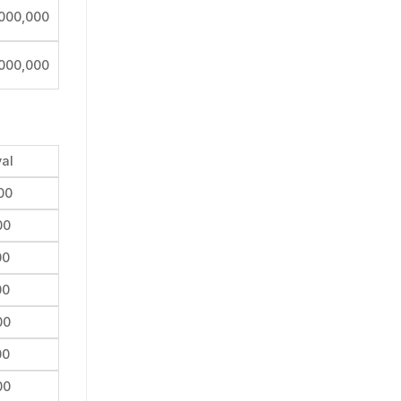
000,000
000,000
val
00
00
00
00
00
00
00