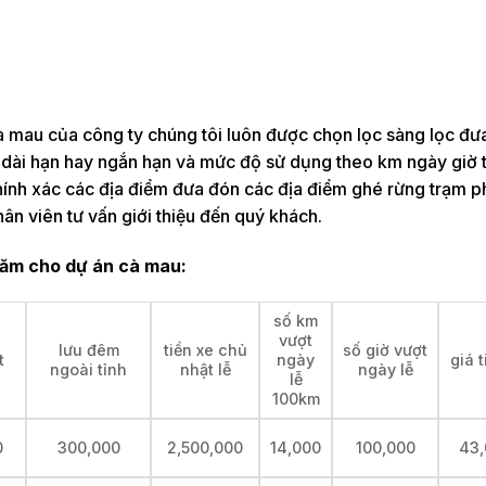
cà mau của công ty chúng tôi luôn được chọn lọc sàng lọc đư
thê dài hạn hay ngắn hạn và mức độ sử dụng theo km ngày giờ
hính xác các địa điểm đưa đón các địa điểm ghé rừng trạm p
ân viên tư vấn giới thiệu đến quý khách.
năm cho dự án cà mau:
số km
vượt
lưu đêm
tiền xe chủ
số giờ vượt
t
ngày
giá 
ngoài tỉnh
nhật lễ
ngày lễ
lễ
100km
0
300,000
2,500,000
14,000
100,000
43,