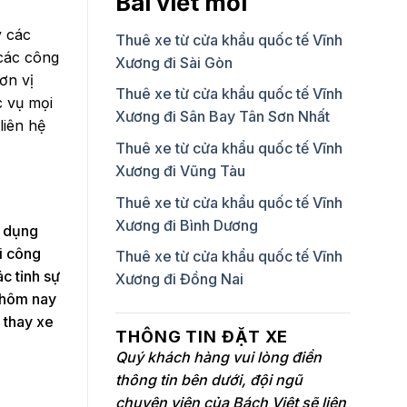
Bài viết mới
y các
Thuê xe từ cửa khẩu quốc tế Vĩnh
 các công
Xương đi Sài Gòn
ơn vị
Thuê xe từ cửa khẩu quốc tế Vĩnh
c vụ mọi
Xương đi Sân Bay Tân Sơn Nhất
liên hệ
Thuê xe từ cửa khẩu quốc tế Vĩnh
Xương đi Vũng Tàu
Thuê xe từ cửa khẩu quốc tế Vĩnh
Xương đi Bình Dương
n dụng
i công
Thuê xe từ cửa khẩu quốc tế Vĩnh
c tỉnh sự
Xương đi Đồng Nai
n hôm nay
 thay xe
THÔNG TIN ĐẶT XE
Quý khách hàng vui lòng điền
thông tin bên dưới, đội ngũ
chuyên viên của Bách Việt sẽ liên