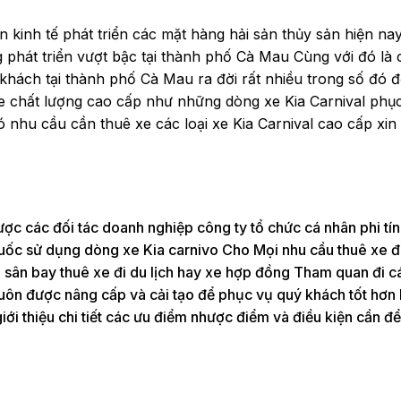
ền kinh tế phát triển các mặt hàng hải sản thủy sản hiện na
g phát triển vượt bậc tại thành phố Cà Mau Cùng với đó là
khách tại thành phố Cà Mau ra đời rất nhiều trong số đó đ
xe chất lượng cao cấp như những dòng xe Kia Carnival phụ
nhu cầu cần thuê xe các loại xe Kia Carnival cao cấp xin 
ược các đối tác doanh nghiệp công ty tổ chức cá nhân phi tí
Quốc sử dụng dòng xe Kia carnivo Cho Mọi nhu cầu thuê xe đ
 sân bay thuê xe đi du lịch hay xe hợp đồng Tham quan đi cá
l luôn được nâng cấp và cải tạo để phục vụ quý khách tốt hơ
iới thiệu chi tiết các ưu điểm nhược điểm và điều kiện cần để