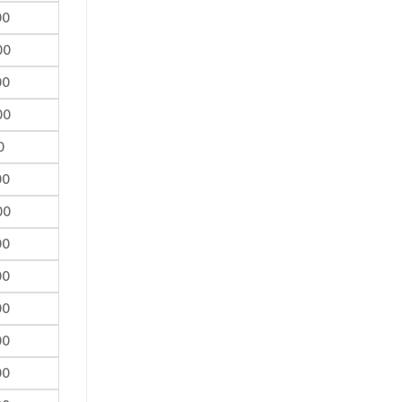
00
00
00
00
0
00
00
00
00
00
00
00