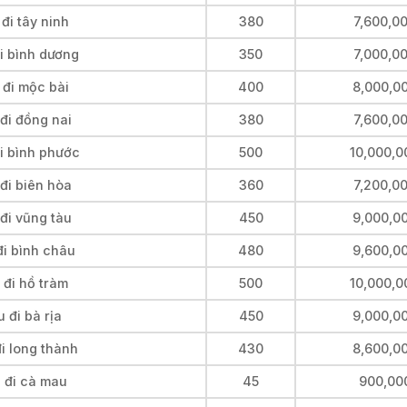
đi tây ninh
380
7,600,0
i bình dương
350
7,000,0
 đi mộc bài
400
8,000,0
đi đồng nai
380
7,600,0
i bình phước
500
10,000,0
đi biên hòa
360
7,200,0
đi vũng tàu
450
9,000,0
đi bình châu
480
9,600,0
 đi hồ tràm
500
10,000,0
 đi bà rịa
450
9,000,0
i long thành
430
8,600,0
 đi cà mau
45
900,00