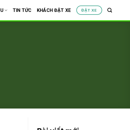
ỆU
TIN TỨC
KHÁCH ĐẶT XE
ĐẶT XE