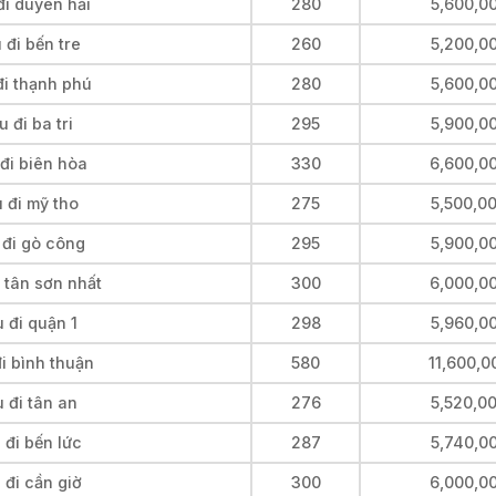
đi duyên hải
280
5,600,0
đi bến tre
260
5,200,0
đi thạnh phú
280
5,600,0
 đi ba tri
295
5,900,0
đi biên hòa
330
6,600,0
 đi mỹ tho
275
5,500,0
 đi gò công
295
5,900,0
 tân sơn nhất
300
6,000,0
 đi quận 1
298
5,960,0
i bình thuận
580
11,600,0
 đi tân an
276
5,520,0
 đi bến lức
287
5,740,0
 đi cần giờ
300
6,000,0