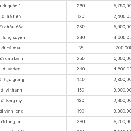
 đi quận 1
289
5,780,0
đi hà tiên
120
2,400,0
đi châu đốc
250
5,000,0
i long xuyên
230
4,600,0
 đi cà mau
35
700,00
đi cao lãnh
250
5,000,0
u đi sadec
240
4,800,0
đi hậu giang
140
2,800,0
đi vị thanh
150
3,000,0
 đi long mỹ
130
2,600,0
đi vĩnh long
190
3,800,0
 đi long an
260
5,200,0