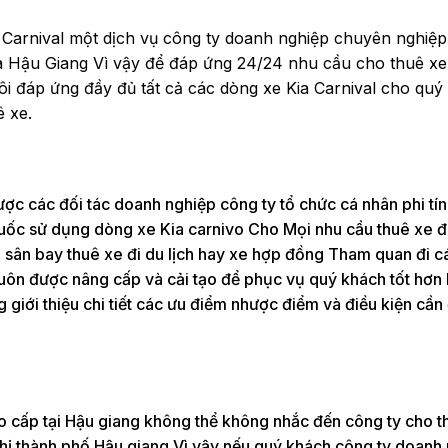
arnival một dịch vụ công ty doanh nghiệp chuyên nghiệp
của Hậu Giang Vì vậy để đáp ứng 24/24 nhu cầu cho thuê xe
tôi đáp ứng đầy đủ tất cả các dòng xe Kia Carnival cho qu
ê xe.
ược các đối tác doanh nghiệp công ty tổ chức cá nhân phi tí
Quốc sử dụng dòng xe Kia carnivo Cho Mọi nhu cầu thuê xe đ
 sân bay thuê xe đi du lịch hay xe hợp đồng Tham quan đi cá
l luôn được nâng cấp và cải tạo để phục vụ quý khách tốt hơ
 giới thiệu chi tiết các ưu điểm nhược điểm và điều kiện cần
o cấp tại Hậu giang không thể không nhắc đến công ty cho t
h thị thành phố Hậu giang Vì vậy nếu quý khách công ty doanh