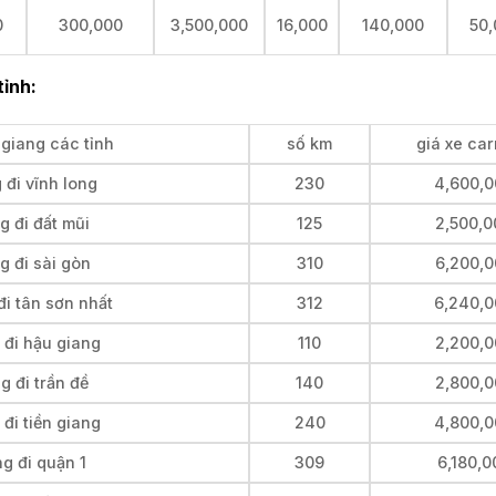
0
300,000
3,500,000
16,000
140,000
50,
tỉnh:
 giang các tỉnh
số km
giá xe car
 đi vĩnh long
230
4,600,0
g đi đất mũi
125
2,500,0
g đi sài gòn
310
6,200,0
i tân sơn nhất
312
6,240,0
 đi hậu giang
110
2,200,0
g đi trần đề
140
2,800,0
đi tiền giang
240
4,800,0
g đi quận 1
309
6,180,0