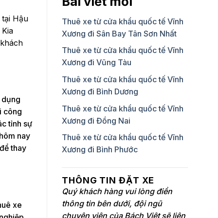
Bài viết mới
 tại Hậu
Thuê xe từ cửa khẩu quốc tế Vĩnh
 Kia
Xương đi Sân Bay Tân Sơn Nhất
ý khách
Thuê xe từ cửa khẩu quốc tế Vĩnh
Xương đi Vũng Tàu
Thuê xe từ cửa khẩu quốc tế Vĩnh
Xương đi Bình Dương
n dụng
Thuê xe từ cửa khẩu quốc tế Vĩnh
i công
Xương đi Đồng Nai
c tỉnh sự
n hôm nay
Thuê xe từ cửa khẩu quốc tế Vĩnh
 để thay
Xương đi Bình Phước
THÔNG TIN ĐẶT XE
Quý khách hàng vui lòng điền
thông tin bên dưới, đội ngũ
huê xe
chuyên viên của Bách Việt sẽ liên
 nghiệp