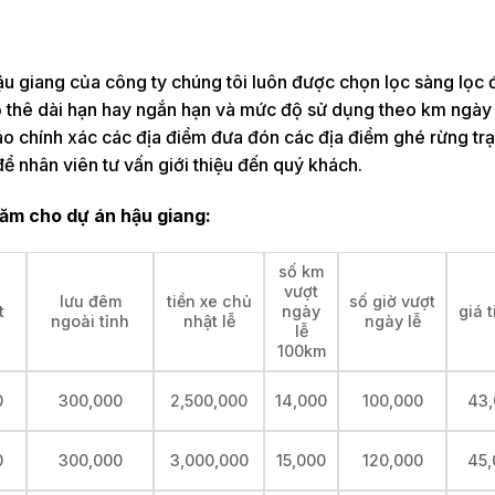
ậu giang của công ty chúng tôi luôn được chọn lọc sàng lọc 
 độ thê dài hạn hay ngắn hạn và mức độ sử dụng theo km ngày
áo chính xác các địa điểm đưa đón các địa điểm ghé rừng tr
ể nhân viên tư vấn giới thiệu đến quý khách.
năm cho dự án hậu giang:
số km
vượt
lưu đêm
tiền xe chủ
số giờ vượt
t
ngày
giá 
ngoài tỉnh
nhật lễ
ngày lễ
lễ
100km
0
300,000
2,500,000
14,000
100,000
43,
0
300,000
3,000,000
15,000
120,000
45,