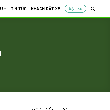
ỆU
TIN TỨC
KHÁCH ĐẶT XE
ĐẶT XE
g