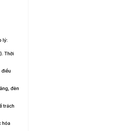
 lý:
). Thời
, điều
lăng, đèn
ề trách
c hóa