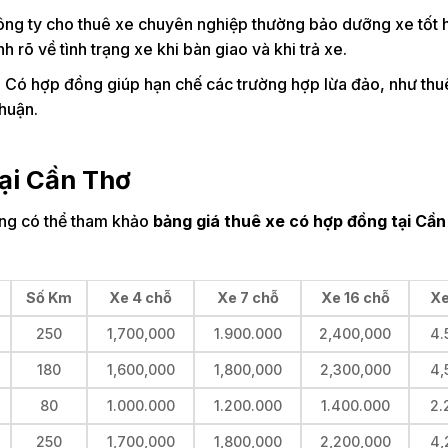
ông ty cho thuê xe chuyên nghiệp thường bảo dưỡng xe tốt
 rõ về tình trạng xe khi bàn giao và khi trả xe.
: Có hợp đồng giúp hạn chế các trường hợp lừa đảo, như thu
huận.
tại Cần Thơ
àng có thể tham khảo
bảng giá thuê xe có hợp đồng tại Cầ
Số Km
Xe 4 chỗ
Xe 7 chỗ
Xe 16 chỗ
Xe
250
1,700,000
1.900.000
2,400,000
4.
180
1,600,000
1,800,000
2,300,000
4,
80
1.000.000
1.200.000
1.400.000
2.
250
1,700,000
1,800,000
2,200,000
4,