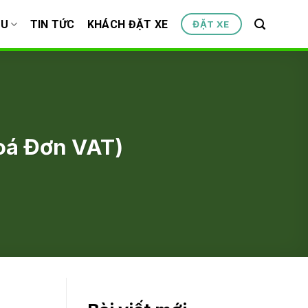
ỆU
TIN TỨC
KHÁCH ĐẶT XE
ĐẶT XE
oá Đơn VAT)