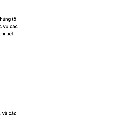
húng tôi
c vụ các
hi tiết.
, và các