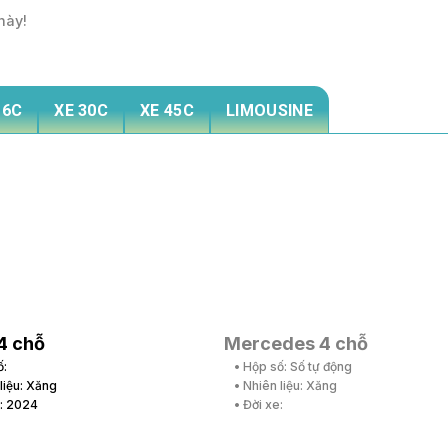
này!
16C
XE 30C
XE 45C
LIMOUSINE
4 chỗ
Mercedes 4 chỗ
ố:
• Hộp số: Số tự động
 liệu: Xăng
• Nhiên liệu: Xăng
e: 2024
• Đời xe: