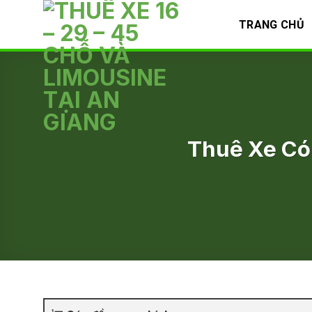
Skip
TRANG CHỦ
to
content
Thuê Xe Có