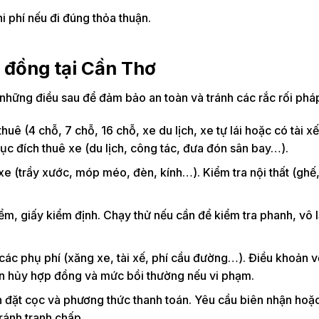
i phí nếu đi đúng thỏa thuận.
p đồng tại Cần Thơ
những điều sau để đảm bảo an toàn và tránh các rắc rối pháp
thuê (4 chỗ, 7 chỗ, 16 chỗ, xe du lịch, xe tự lái hoặc có tài xế
Mục đích thuê xe (du lịch, công tác, đưa đón sân bay…).
 xe (trầy xước, móp méo, đèn, kính…). Kiểm tra nội thất (ghế
hiểm, giấy kiểm định. Chạy thử nếu cần để kiểm tra phanh, vô 
, các phụ phí (xăng xe, tài xế, phí cầu đường…). Điều khoản v
ện hủy hợp đồng và mức bồi thường nếu vi phạm.
ền đặt cọc và phương thức thanh toán. Yêu cầu biên nhận hoặ
ránh tranh chấp.