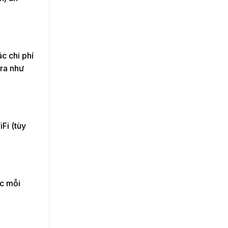
ác chi phí
ra như
Fi (tùy
ớc mỗi