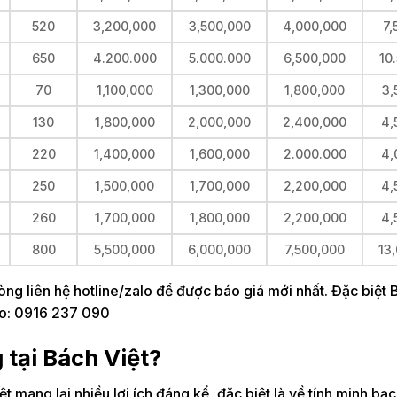
520
3,200,000
3,500,000
4,000,000
7,
650
4.200.000
5.000.000
6,500,000
10
70
1,100,000
1,300,000
1,800,000
3,
130
1,800,000
2,000,000
2,400,000
4,
220
1,400,000
1,600,000
2.000.000
4,
250
1,500,000
1,700,000
2,200,000
4,
260
1,700,000
1,800,000
2,200,000
4,
800
5,500,000
6,000,000
7,500,000
13
 lòng liên hệ hotline/zalo để được báo giá mới nhất. Đặc biệt 
lo: 0916 237 090
 tại Bách Việt?
ệt mang lại nhiều lợi ích đáng kể, đặc biệt là về tính minh bạc