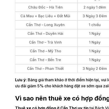
Châu Đốc – Hà Tiên
2 ngày 1 đêm
Cà Mau + Bạc Liêu + Đất Mũi
3 Ngày 3 Đêm
Cần Thơ – Long Xuyên
1 chiều
Cần Thơ – Duyên Hải
1 Ngày
Cần Thơ – Trà Vinh
1 Ngày
Cần Thơ – Mỹ Tho
1 Ngày
Cần Thơ – Bến Tre
1 Ngày
Cần Thơ – Phan Thiết
3 Ngày 2 Đêm
Lưu ý
: Bảng giá tham khảo ở thời điểm hiện tại, vui
ưu đãi giảm 5% cho khách hàng đặt xe sớm qua za
Vì sao nên thuê xe có hợp đồng
Thuê xe có hợp đồng ở Cần Thơ uy tín
tại Bách Vi