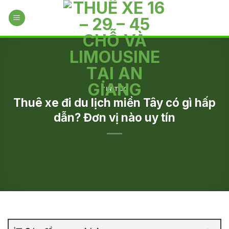
Skip
to
content
TIN TỨC
Thuê xe đi du lịch miền Tây có gì hấp
dẫn? Đơn vị nào uy tín