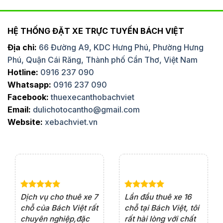
HỆ THỐNG ĐẶT XE TRỰC TUYẾN BÁCH VIỆT
Địa chỉ:
66 Đường A9, KDC Hưng Phú, Phường Hưng
Phú, Quận Cái Răng, Thành phố Cần Thơ, Việt Nam
Hotline:
0916 237 090
Whatsapp:
0916 237 090
Facebook:
thuexecanthobachviet
Email:
dulichotocantho@gmail.com
Website:
xebachviet.vn
e 4
Dịch vụ cho thuê xe 7
Lần đầu thuê xe 16
Xe
rất
chỗ của Bách Việt rất
chỗ tại Bách Việt, tôi
tà
ện
chuyên nghiệp,đặc
rất hài lòng với chất
rấ