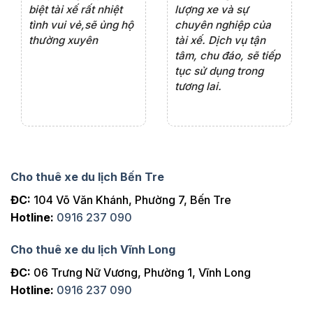
iểu
biệt tài xế rất nhiệt
lượng xe và sự
th
ôn
tình vui vẻ,sẽ ủng hộ
chuyên nghiệp của
đá
thường xuyên
tài xế. Dịch vụ tận
th
ng
tâm, chu đáo, sẽ tiếp
ch
tục sử dụng trong
ho
tương lai.
Cho thuê xe du lịch Bến Tre
ĐC:
104 Võ Văn Khánh, Phường 7, Bến Tre
Hotline:
0916 237 090
Cho thuê xe du lịch Vĩnh Long
ĐC:
06 Trưng Nữ Vương, Phường 1, Vĩnh Long
Hotline:
0916 237 090