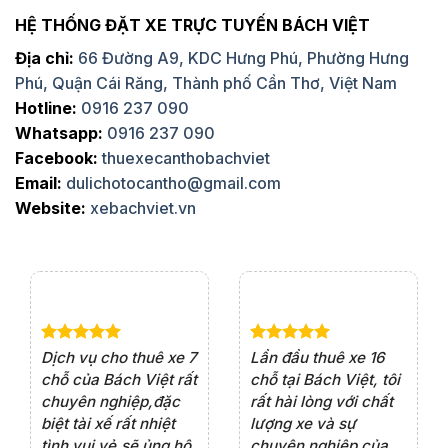
HỆ THỐNG ĐẶT XE TRỰC TUYẾN BÁCH VIỆT
Địa chỉ:
66 Đường A9, KDC Hưng Phú, Phường Hưng
Phú, Quận Cái Răng, Thành phố Cần Thơ, Việt Nam
Hotline:
0916 237 090
Whatsapp:
0916 237 090
Facebook:
thuexecanthobachviet
Email:
dulichotocantho@gmail.com
Website:
xebachviet.vn
e 4
Dịch vụ cho thuê xe 7
Lần đầu thuê xe 16
Xe
rất
chỗ của Bách Việt rất
chỗ tại Bách Việt, tôi
tà
ện
chuyên nghiệp,đặc
rất hài lòng với chất
rấ
iểu
biệt tài xế rất nhiệt
lượng xe và sự
th
ôn
tình vui vẻ,sẽ ủng hộ
chuyên nghiệp của
đá