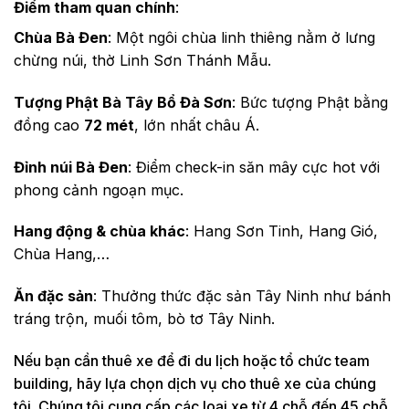
Điểm tham quan chính
:
Chùa Bà Đen
: Một ngôi chùa linh thiêng nằm ở lưng
chừng núi, thờ Linh Sơn Thánh Mẫu.
Tượng Phật Bà Tây Bổ Đà Sơn
: Bức tượng Phật bằng
đồng cao
72 mét
, lớn nhất châu Á.
Đỉnh núi Bà Đen
: Điểm check-in săn mây cực hot với
phong cảnh ngoạn mục.
Hang động & chùa khác
: Hang Sơn Tinh, Hang Gió,
Chùa Hang,…
Ăn đặc sản
: Thưởng thức đặc sản Tây Ninh như bánh
tráng trộn, muối tôm, bò tơ Tây Ninh.
Nếu bạn cần thuê xe để đi du lịch hoặc tổ chức team
building, hãy lựa chọn dịch vụ cho thuê xe của chúng
tôi. Chúng tôi cung cấp các loại xe từ 4 chỗ đến 45 chỗ,