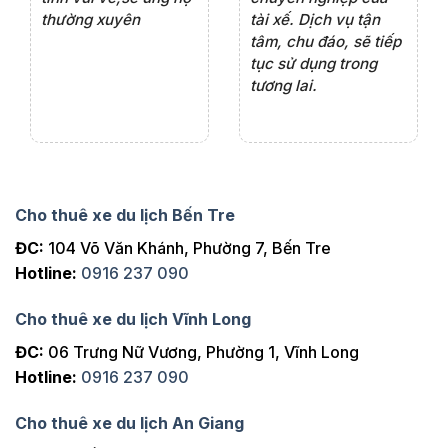
thường xuyên
tài xế. Dịch vụ tận
th
ng
tâm, chu đáo, sẽ tiếp
ch
tục sử dụng trong
ho
tương lai.
Cho thuê xe du lịch Bến Tre
ĐC:
104 Võ Văn Khánh, Phường 7, Bến Tre
Hotline:
0916 237 090
Cho thuê xe du lịch Vĩnh Long
ĐC:
06 Trưng Nữ Vương, Phường 1, Vĩnh Long
Hotline:
0916 237 090
Cho thuê xe du lịch An Giang