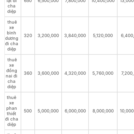
lạt đi
650
6,500,000
7,800,000
10,400,000
13,000
cha
diệp
thuê
xe
bình
320
3,200,000
3,840,000
5,120,000
6,400
dương
đi cha
diệp
thuê
xe
đồng
360
3,600,000
4,320,000
5,760,000
7,200
nai đi
cha
diệp
thuê
xe
phan
500
5,000,000
6,000,000
8,000,000
10,000
thiết
đi cha
diệp