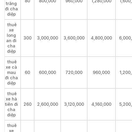
80
800,000
960,000
1,280,000
1,600
trăng
đi cha
diệp
thuê
xe
long
300
3,000,000
3,600,000
4,800,000
6,000
an đi
cha
diệp
thuê
xe cà
mau
60
600,000
720,000
960,000
1,200
đi cha
diệp
thuê
xe hà
tiên đi
260
2,600,000
3,120,000
4,160,000
5,200
cha
diệp
thuê
xe