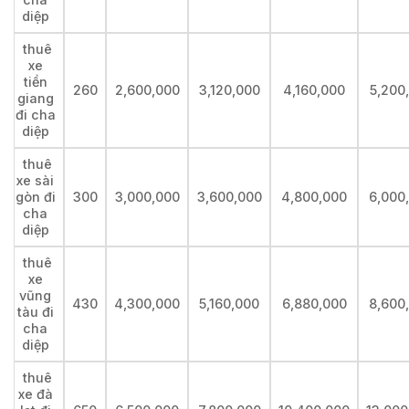
diệp
thuê
xe
tiền
260
2,600,000
3,120,000
4,160,000
5,200
giang
đi cha
diệp
thuê
xe sài
gòn đi
300
3,000,000
3,600,000
4,800,000
6,000
cha
diệp
thuê
xe
vũng
430
4,300,000
5,160,000
6,880,000
8,600
tàu đi
cha
diệp
thuê
xe đà