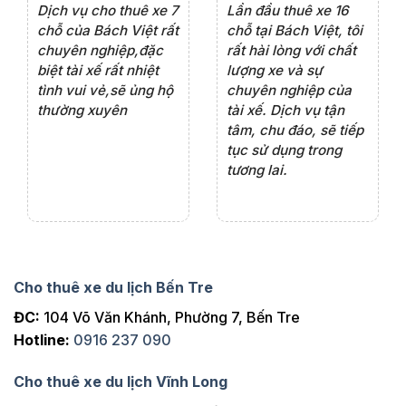
e 4
Dịch vụ cho thuê xe 7
Lần đầu thuê xe 16
Xe
rất
chỗ của Bách Việt rất
chỗ tại Bách Việt, tôi
tà
ện
chuyên nghiệp,đặc
rất hài lòng với chất
rấ
iểu
biệt tài xế rất nhiệt
lượng xe và sự
th
ôn
tình vui vẻ,sẽ ủng hộ
chuyên nghiệp của
đá
thường xuyên
tài xế. Dịch vụ tận
th
ng
tâm, chu đáo, sẽ tiếp
ch
tục sử dụng trong
ho
tương lai.
Cho thuê xe du lịch Bến Tre
ĐC:
104 Võ Văn Khánh, Phường 7, Bến Tre
Hotline:
0916 237 090
Cho thuê xe du lịch Vĩnh Long