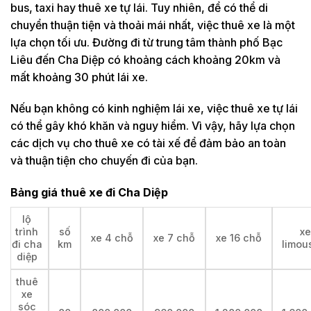
bus, taxi hay thuê xe tự lái. Tuy nhiên, để có thể di
chuyển thuận tiện và thoải mái nhất, việc thuê xe là một
lựa chọn tối ưu. Đường đi từ trung tâm thành phố Bạc
Liêu đến Cha Diệp có khoảng cách khoảng 20km và
mất khoảng 30 phút lái xe.
Nếu bạn không có kinh nghiệm lái xe, việc thuê xe tự lái
có thể gây khó khăn và nguy hiểm. Vì vậy, hãy lựa chọn
các dịch vụ cho thuê xe có tài xế để đảm bảo an toàn
và thuận tiện cho chuyến đi của bạn.
Bảng giá thuê xe đi Cha Diệp
lộ
trình
số
xe
xe 4 chỗ
xe 7 chỗ
xe 16 chỗ
đi cha
km
limou
diệp
thuê
xe
sóc