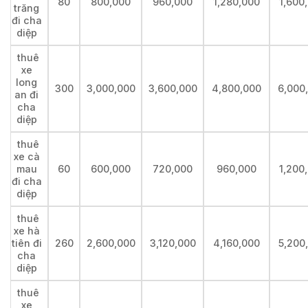
80
800,000
960,000
1,280,000
1,600
trăng
đi cha
diệp
thuê
xe
long
300
3,000,000
3,600,000
4,800,000
6,000
an đi
cha
diệp
thuê
xe cà
mau
60
600,000
720,000
960,000
1,200
đi cha
diệp
thuê
xe hà
tiên đi
260
2,600,000
3,120,000
4,160,000
5,200
cha
diệp
thuê
xe