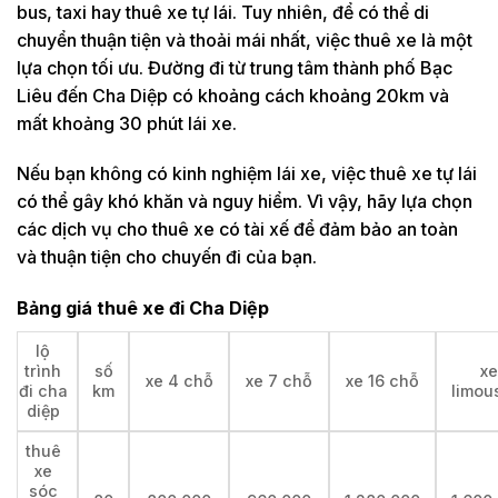
bus, taxi hay thuê xe tự lái. Tuy nhiên, để có thể di
chuyển thuận tiện và thoải mái nhất, việc thuê xe là một
lựa chọn tối ưu. Đường đi từ trung tâm thành phố Bạc
Liêu đến Cha Diệp có khoảng cách khoảng 20km và
mất khoảng 30 phút lái xe.
Nếu bạn không có kinh nghiệm lái xe, việc thuê xe tự lái
có thể gây khó khăn và nguy hiểm. Vì vậy, hãy lựa chọn
các dịch vụ cho thuê xe có tài xế để đảm bảo an toàn
và thuận tiện cho chuyến đi của bạn.
Bảng giá thuê xe đi Cha Diệp
lộ
trình
số
xe
xe 4 chỗ
xe 7 chỗ
xe 16 chỗ
đi cha
km
limou
diệp
thuê
xe
sóc