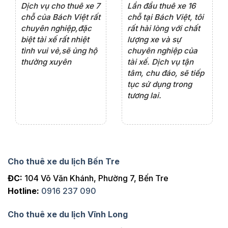
e 4
Dịch vụ cho thuê xe 7
Lần đầu thuê xe 16
Xe
rất
chỗ của Bách Việt rất
chỗ tại Bách Việt, tôi
tà
ện
chuyên nghiệp,đặc
rất hài lòng với chất
rấ
iểu
biệt tài xế rất nhiệt
lượng xe và sự
th
ôn
tình vui vẻ,sẽ ủng hộ
chuyên nghiệp của
đá
thường xuyên
tài xế. Dịch vụ tận
th
ng
tâm, chu đáo, sẽ tiếp
ch
tục sử dụng trong
ho
tương lai.
Cho thuê xe du lịch Bến Tre
ĐC:
104 Võ Văn Khánh, Phường 7, Bến Tre
Hotline:
0916 237 090
Cho thuê xe du lịch Vĩnh Long