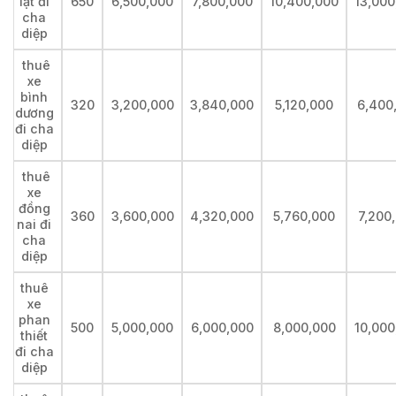
lạt đi
650
6,500,000
7,800,000
10,400,000
13,000
cha
diệp
thuê
xe
bình
320
3,200,000
3,840,000
5,120,000
6,400
dương
đi cha
diệp
thuê
xe
đồng
360
3,600,000
4,320,000
5,760,000
7,200
nai đi
cha
diệp
thuê
xe
phan
500
5,000,000
6,000,000
8,000,000
10,000
thiết
đi cha
diệp