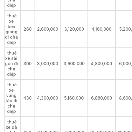
diệp
thuê
xe
tiền
260
2,600,000
3,120,000
4,160,000
5,200
giang
đi cha
diệp
thuê
xe sài
gòn đi
300
3,000,000
3,600,000
4,800,000
6,000
cha
diệp
thuê
xe
vũng
430
4,300,000
5,160,000
6,880,000
8,600
tàu đi
cha
diệp
thuê
xe đà